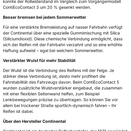
konnte der Rollwiderstand im Vergleich zum Vorgängermodell
3PMSF / Schneeflockensymbol / Alpine-Symbol
Nein
ContiEcoContact 3 um 20 % gesenkt werden.
Besser bremsen bei jedem Sommerwetter
Eisgrip
Nein
Für eine verstärkte Bremsleistung auf nasser Fahrbahn verfügt
EPREL ID
483258
der Continental über eine spezielle Gummimischung mit Silica
(Siliciumdioxid). Diese chemische Verbindung ermöglicht, dass
Allgemeine Produktsicherheit (GPSR)
sich der Reifen mit der Fahrbahn verzahnt und so eine erhöhte
Haftung aufweist – egal bei welchem Sommerwetter.
Herstellerkontakt
Continental Reifen Deutschland GmbH
Continental-Plaza 1 30173 Hannover
Verstärkter Wulst für mehr Stabilität
Deutschland,
customerservice_tires@conti.de
Der Wulst ist die Verbindung des Reifens mit der Felge. Je
stärker diese Verbindung ist, desto mehr profitiert die
Fahrstabilität des Fahrzeugs davon. Beim ContiEcoContact 5
wurden zusätzliche Wulstverstärker eingebaut, die zusammen
mit einer flexiblen Seitenwand helfen, zum Beispiel
Lenkbewegungen präzise zu übertragen. So können Sie vor
allem bei trockener Straße sportlich-dynamisch fahren – Ihr
Reifen ist dabei.
Über den Hersteller Continental