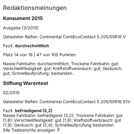
Redaktionsmeinungen
Höchstgeschwindigkeit
240 km/h
Konsument 2015
Lastindex
95
Ausgabe (3/2015)
Höchstlast
690 kg
Getesteter Reifen:
Continental ContiEcoContact 5 205/55R16 V
Gewicht (in kg)
9,408 kg
Fazit:
durchschnittlich
Platz 14 von 19 | 47 von 100 Punkten
Generelle Merkmale
Nasse Fahrbahn: durchschnittlich; Trockene Fahrbahn: gut;
Verschleißfestigkeit: gut; Kraftstoffverbrauch: gut; Geräusch:
Fahrzeugtyp
PKW
gut; Schnelllaufprüfung: bestanden.
Verwendung
Sommerreifen
Stiftung Warentest
Modellname
ContiEcoContact 5
02/2015
Fahrzeugart
PKW & SUV
Getesteter Reifen:
Continental ContiEcoContact 5 205/55R16 91V
Fazit:
befriedigend (3,2)
Weitere Eigenschaften
Nasse Fahrbahn: befriedigend (3,2); Trockene Fahrbahn: gut
(1,8); Verschleißfestigkeit: gut (1,8); Kraftstoffverbrauch: gut
(1,9); Geräusch: gut (2,4); Schnelllaufprüfung bestanden
Schlauchtyp
TL
Alle Testberichte anzeigen