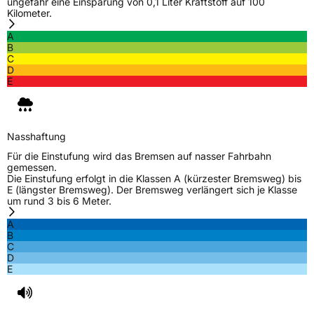
ungefähr eine Einsparung von 0,1 Liter Kraftstoff auf 100
Kilometer.
A
B
C
D
E
Nasshaftung
Für die Einstufung wird das Bremsen auf nasser Fahrbahn
gemessen.
Die Einstufung erfolgt in die Klassen A (kürzester Bremsweg) bis
E (längster Bremsweg). Der Bremsweg verlängert sich je Klasse
um rund 3 bis 6 Meter.
A
B
C
D
E