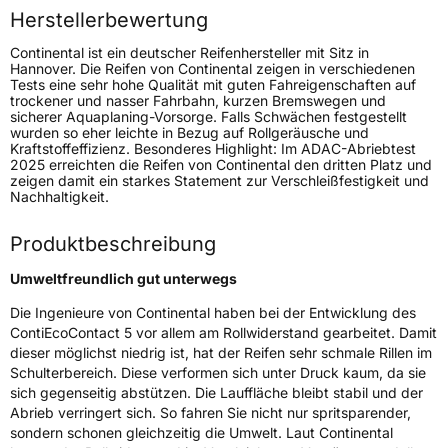
Herstellerbewertung
Zustand
Neureifen
Continental ist ein deutscher Reifenhersteller mit Sitz in
Verstärkt
XL
Hannover. Die Reifen von Continental zeigen in verschiedenen
Tests eine sehr hohe Qualität mit guten Fahreigenschaften auf
trockener und nasser Fahrbahn, kurzen Bremswegen und
Felgenschutz
FR
sicherer Aquaplaning-Vorsorge. Falls Schwächen festgestellt
wurden so eher leichte in Bezug auf Rollgeräusche und
Kraftstoffeffizienz. Besonderes Highlight: Im ADAC-Abriebtest
Empfohlen für Jaguar
J
2025 erreichten die Reifen von Continental den dritten Platz und
zeigen damit ein starkes Statement zur Verschleißfestigkeit und
Nachhaltigkeit.
EU Label
Produktbeschreibung
Effizienz
B
Umweltfreundlich gut unterwegs
Nasshaftung
B
Die Ingenieure von Continental haben bei der Entwicklung des
ContiEcoContact 5 vor allem am Rollwiderstand gearbeitet. Damit
Rollgeräusch (Klasse)
B
dieser möglichst niedrig ist, hat der Reifen sehr schmale Rillen im
Schulterbereich. Diese verformen sich unter Druck kaum, da sie
Rollgeräusch (dB)
72
sich gegenseitig abstützen. Die Lauffläche bleibt stabil und der
Abrieb verringert sich. So fahren Sie nicht nur spritsparender,
Fahrzeugklasse
C1
sondern schonen gleichzeitig die Umwelt. Laut Continental