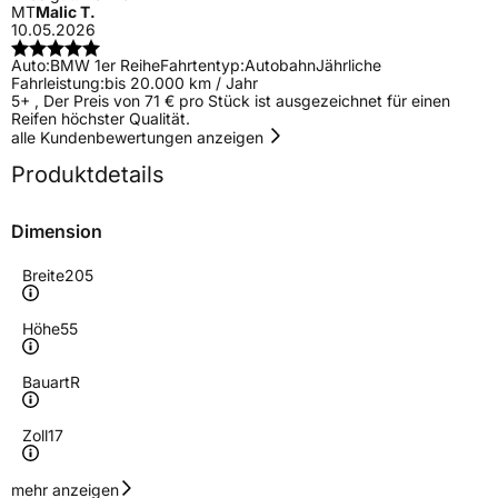
MT
Malic T.
10.05.2026
Auto:
BMW 1er Reihe
Fahrtentyp:
Autobahn
Jährliche
Fahrleistung:
bis 20.000 km / Jahr
5+ , Der Preis von 71 € pro Stück ist ausgezeichnet für einen
Reifen höchster Qualität.
alle Kundenbewertungen anzeigen
Produktdetails
Dimension
Breite
205
Höhe
55
Bauart
R
Zoll
17
Geschwindigkeitsindex
V
mehr anzeigen