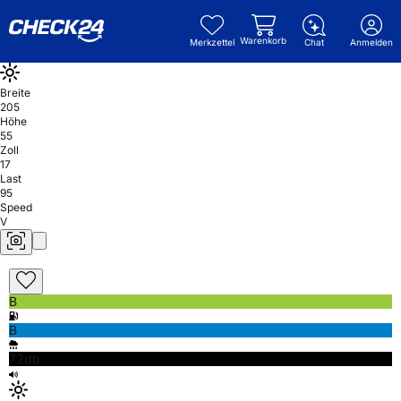
Warenkorb
Merkzettel
Chat
Anmelden
Breite
205
Höhe
55
Zoll
17
Last
95
Speed
V
B
B
72db