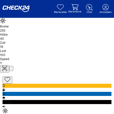
Warenkorb
Merkzettel
Chat
Anmelden
Breite
255
Höhe
40
Zoll
19
Last
100
Speed
Y
D
A
73db