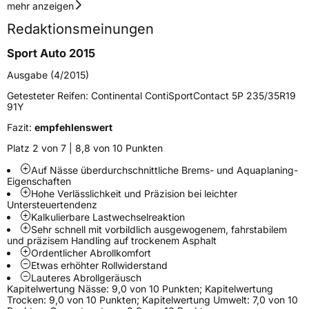
Geschwindigkeitsindex
Y
mehr anzeigen
Redaktionsmeinungen
Höchstgeschwindigkeit
300 km/h
Sport Auto 2015
Lastindex
100
Ausgabe (4/2015)
Höchstlast
800 kg
Getesteter Reifen:
Continental ContiSportContact 5P 235/35R19
91Y
Gewicht (in kg)
11,81 kg
Fazit:
empfehlenswert
Generelle Merkmale
Platz 2 von 7 | 8,8 von 10 Punkten
Fahrzeugtyp
PKW
Auf Nässe überdurchschnittliche Brems- und Aquaplaning-
Eigenschaften
Verwendung
Sommerreifen
Hohe Verlässlichkeit und Präzision bei leichter
Untersteuertendenz
Modellname
ContiSportContact 5P
Kalkulierbare Lastwechselreaktion
Sehr schnell mit vorbildlich ausgewogenem, fahrstabilem
Fahrzeugart
PKW & SUV
und präzisem Handling auf trockenem Asphalt
Ordentlicher Abrollkomfort
Etwas erhöhter Rollwiderstand
Weitere Eigenschaften
Lauteres Abrollgeräusch
Kapitelwertung Nässe: 9,0 von 10 Punkten; Kapitelwertung
Schlauchtyp
TL
Trocken: 9,0 von 10 Punkten; Kapitelwertung Umwelt: 7,0 von 10