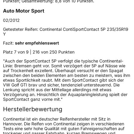
Punkten; Gesamtwertung: 8,8 von 10 Punkten.
Zustand
Neureifen
Auto Motor Sport
02/2012
Verstärkt
XL
Getesteter Reifen:
Continental ContiSportContact 5P 235/35R19
Y
Felgenschutz
FR
Fazit:
sehr empfehlenswert
Platz 7 von 9 | 216 von 250 Punkten
Empfohlen für Audi
AO
"Auch der SportContact 5P verfolgt die typische Continental-
EU Label
Linie: Bremsen geht vor. Somit verzögert der 5P auf Nässe wie
auf Trockenheit exzellent. Überhaupt versucht er den Spagat
zwischen den beiden Elementen am besten zu meistern, was ihm
Effizienz
D
etwas Sportlichkeit raubt. Mit dem SportContact gibt sich der
VW Golf GTI brav und sicher, tendenziell untersteuernd. Die
Lenkung spricht aus der Mittellage allerdings mit etwas
Nasshaftung
A
Verzögerung an. Hinsichtlich der Aquaplaningleistung spielt der
SportContact ganz vorne mit."
Rollgeräusch (Klasse)
B
Herstellerbewertung
Continental ist ein deutscher Reifenhersteller mit Sitz in
Rollgeräusch (dB)
73
Hannover. Die Reifen von Continental zeigen in verschiedenen
Tests eine sehr hohe Qualität mit guten Fahreigenschaften auf
Fahrzeugklasse
C1
trockener und nasser Fahrbahn, kurzen Bremswegen und