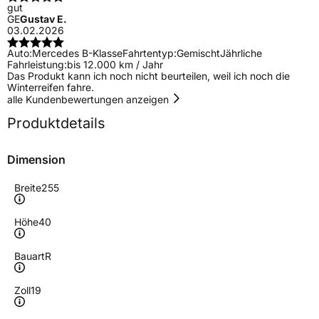
gut
GE
Gustav E.
03.02.2026
Auto:
Mercedes B-Klasse
Fahrtentyp:
Gemischt
Jährliche
Fahrleistung:
bis 12.000 km / Jahr
Das Produkt kann ich noch nicht beurteilen, weil ich noch die
Winterreifen fahre.
alle Kundenbewertungen anzeigen
Produktdetails
Dimension
Breite
255
Höhe
40
Bauart
R
Zoll
19