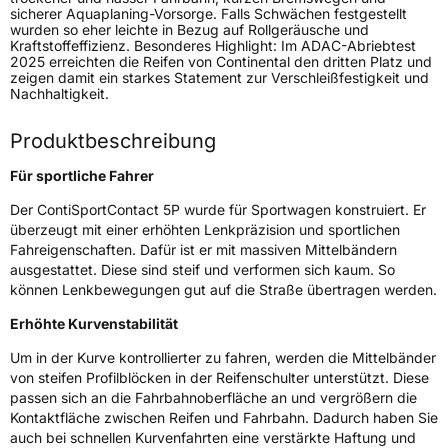
sicherer Aquaplaning-Vorsorge. Falls Schwächen festgestellt
wurden so eher leichte in Bezug auf Rollgeräusche und
3PMSF / Schneeflockensymbol / Alpine-Symbol
Nein
Kraftstoffeffizienz. Besonderes Highlight: Im ADAC-Abriebtest
2025 erreichten die Reifen von Continental den dritten Platz und
zeigen damit ein starkes Statement zur Verschleißfestigkeit und
Eisgrip
Nein
Nachhaltigkeit.
EPREL ID
482703
Produktbeschreibung
Allgemeine Produktsicherheit (GPSR)
Für sportliche Fahrer
Herstellerkontakt
Continental Reifen Deutschland GmbH
Continental-Plaza 1 30173 Hannover
Der ContiSportContact 5P wurde für Sportwagen konstruiert. Er
Deutschland,
überzeugt mit einer erhöhten Lenkpräzision und sportlichen
customerservice_tires@conti.de
Fahreigenschaften. Dafür ist er mit massiven Mittelbändern
ausgestattet. Diese sind steif und verformen sich kaum. So
können Lenkbewegungen gut auf die Straße übertragen werden.
Erhöhte Kurvenstabilität
Um in der Kurve kontrollierter zu fahren, werden die Mittelbänder
von steifen Profilblöcken in der Reifenschulter unterstützt. Diese
passen sich an die Fahrbahnoberfläche an und vergrößern die
Kontaktfläche zwischen Reifen und Fahrbahn. Dadurch haben Sie
auch bei schnellen Kurvenfahrten eine verstärkte Haftung und