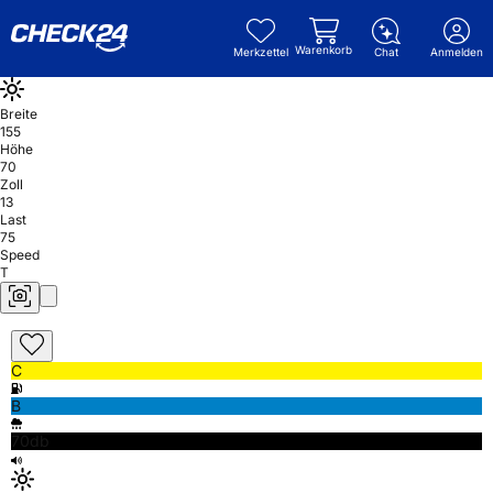
Warenkorb
Merkzettel
Chat
Anmelden
Breite
155
Höhe
70
Zoll
13
Last
75
Speed
T
C
B
70db