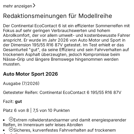
Geschwindigkeitsindex
T
mehr anzeigen
Redaktionsmeinungen für Modellreihe
Höchstgeschwindigkeit
190 km/h
Der Continental EcoContact 6 ist ein effizienter Sommerreifen mit
Lastindex
75
Fokus auf sehr geringen Verbrauchswerten und hohem
Abrollkomfort, der vor allem umwelt- und kostenbewusste Fahrer
anspricht. Er wurde im Jahr 2026 von Auto Motor und Sport in
Höchstlast
387 kg
der Dimension 195/55 R16 87V getestet. Im Test erhielt er das
Gesamturteil "gut", da seine Effizienz und sein Fahrverhalten auf
Gewicht (in kg)
5,129 kg
trockenem Asphalt überzeugten, jedoch Kompromisse beim
Nässe-Grip und längere Bremswege hingenommen werden
mussten.
Generelle Merkmale
Auto Motor Sport 2026
Fahrzeugtyp
PKW
Ausgabe (7/2026)
Verwendung
Sommerreifen
Getesteter Reifen:
Continental EcoContact 6 195/55 R16 87V
Modellname
EcoContact 6
Fazit:
gut
Fahrzeugart
PKW & SUV
Platz 6 von 8 | 7,5 von 10 Punkten
Extrem rollwiderstandsarmer und damit energiesparender
Weitere Eigenschaften
Reifen, im Innenraum sehr leises Abrollen
Sicheres, kurvenfestes Fahrverhalten auf trockenem
Schlauchtyp
TL