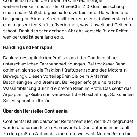
Continental haben die bewährte Chili-Technologie
Eisgrip
Nein
weiterentwickelt und mit der GreenChili 2.0-Gummimischung
einen neuen Maßstab geschaffen: verbesserter Rollwiderstand
EPREL ID
481423
bei geringem Abrieb. So verhilft der reduzierte Rollwiderstand zu
einem gesenkten Kraftstoffverbrauch, was Umwelt und Gelbeutel
Allgemeine Produktsicherheit (GPSR)
schont. Dank des sehr geringen Abriebs verschleißt der Reifen
weniger und ist sehr langlebig.
Herstellerkontakt
Continental Reifen Deutschland GmbH
Continental-Plaza 1 30173 Hannover
Handling und Fahrspaß
Deutschland,
customerservice_tires@conti.de
Dank seines optimierten Profils glänzt der Continental bei
unterschiedlichen Fahrbahnbedingungen. Bei trockener Bahn
optimiert sich so die Traktion (Kraftübertragung des Motors in
Bewegung). Diesen Vorteil spüren Sie beim Anfahren,
Beschleunigen und Bremsen. Bei Regen erfolgt eine rasche
Wasserableitung durch die breiten Rillen im Profil. Das senkt das
Aquaplaning-Risiko und verbessert die Nasshaftung. So kommen
Sie entspannt an Ihr Ziel.
Über den Hersteller Continental
Continental ist ein deutscher Reifenhersteller, der 1871 gegründet
wurde und seinen Sitz in Hannover hat. Das Unternehmen zählt
zu den größten Automobilzulieferern weltweit. Neben Reifen für