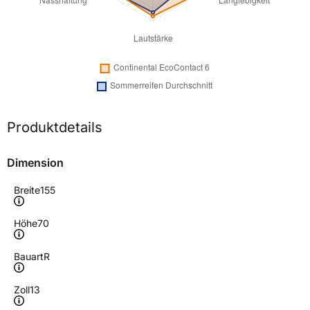
Produktdetails
Dimension
Breite
155
Höhe
70
Bauart
R
Zoll
13