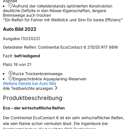
Asphalt
Aufrund der rollwiderstands­ optimierten Konstruktion
deutliche Defizite in den­ Nässe-Eigenschaften, längere
Zustand
Neureifen
Bremswege auch trocken
"Ein Reifen für Fahrer mit Weitblick und Sinn für beste Effizienz"
Elektro
Ja
Auto Bild 2022
Ausgabe (10/2022)
EU Label
Getesteter Reifen:
Continental EcoContact 6 215/55 R17 98W
Effizienz
C
Fazit:
befriedigend
Platz 19 von 21
Nasshaftung
B
Kurze Trockenbremswege
Eingeschränkte Aquaplaning-Reserven
Rollgeräusch (Klasse)
B
Weitere Details bei Auto Bild
Alle Testberichte anzeigen
Rollgeräusch (dB)
70
Produktbeschreibung
Fahrzeugklasse
C1
Eco – der wirtschaftliche Reifen
Der Continental EcoContact 6 ist ein sehr wirtschaftlicher Reifen,
3PMSF / Schneeflockensymbol / Alpine-Symbol
Nein
wie sein Name schon vermuten lässt. Die Ingenieure bei