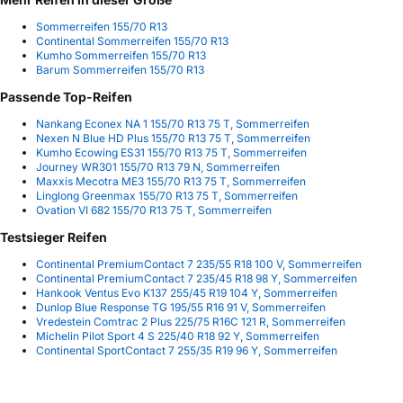
Sommerreifen 155/70 R13
Continental Sommerreifen 155/70 R13
Kumho Sommerreifen 155/70 R13
Barum Sommerreifen 155/70 R13
Passende Top-Reifen
Nankang Econex NA 1 155/70 R13 75 T, Sommerreifen
Nexen N Blue HD Plus 155/70 R13 75 T, Sommerreifen
Kumho Ecowing ES31 155/70 R13 75 T, Sommerreifen
Journey WR301 155/70 R13 79 N, Sommerreifen
Maxxis Mecotra ME3 155/70 R13 75 T, Sommerreifen
Linglong Greenmax 155/70 R13 75 T, Sommerreifen
Ovation VI 682 155/70 R13 75 T, Sommerreifen
Testsieger Reifen
Continental PremiumContact 7 235/55 R18 100 V, Sommerreifen
Continental PremiumContact 7 235/45 R18 98 Y, Sommerreifen
Hankook Ventus Evo K137 255/45 R19 104 Y, Sommerreifen
Dunlop Blue Response TG 195/55 R16 91 V, Sommerreifen
Vredestein Comtrac 2 Plus 225/75 R16C 121 R, Sommerreifen
Michelin Pilot Sport 4 S 225/40 R18 92 Y, Sommerreifen
Continental SportContact 7 255/35 R19 96 Y, Sommerreifen