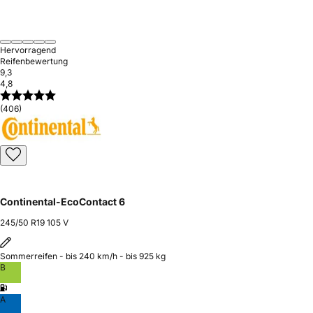
Hervorragend
Reifenbewertung
9,3
4,8
(406)
Continental-EcoContact 6
245/50 R19 105 V
Sommerreifen - bis 240 km/h - bis 925 kg
B
A