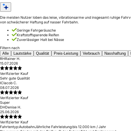
Die meisten Nutzer loben das leise, vibrationsarme und insgesamt ruhige Fahrv
von schwächerer Haftung auf nasser Fahrbahn.
Geringe Fahrgeräusche
Kraftstoffsparende Reifen
Zuverlässiger Halt bei Nässe
Filtern nach
Alle
Lautstärke
Qualität
Preis-Leistung
Verbrauch
Nasshaftung
RH
Rainer H.
15.07.2026
Verifizierter Kauf
Sehr gute Qualität
IC
Iacob C.
08.07.2026
Verifizierter Kauf
Super
DH
Denise H.
25.06.2026
Verifizierter Kauf
Fahrtentyp:
Autobahn
Jährliche Fahrleistung:
bis 12.000 km / Jahr