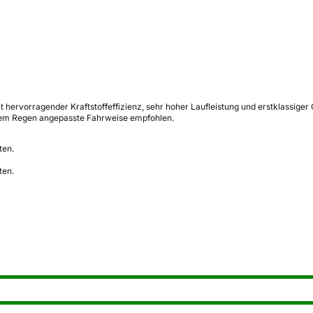
rvorragender Kraftstoffeffizienz, sehr hoher Laufleistung und erstklassiger Qu
rkem Regen angepasste Fahrweise empfohlen.
ten.
ten.