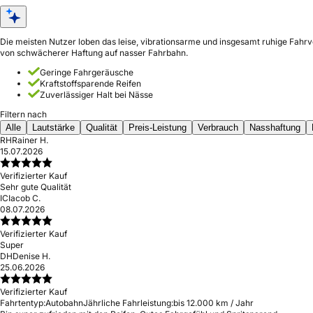
Die meisten Nutzer loben das leise, vibrationsarme und insgesamt ruhige Fahrv
von schwächerer Haftung auf nasser Fahrbahn.
Geringe Fahrgeräusche
Kraftstoffsparende Reifen
Zuverlässiger Halt bei Nässe
Filtern nach
Alle
Lautstärke
Qualität
Preis-Leistung
Verbrauch
Nasshaftung
RH
Rainer H.
15.07.2026
Verifizierter Kauf
Sehr gute Qualität
IC
Iacob C.
08.07.2026
Verifizierter Kauf
Super
DH
Denise H.
25.06.2026
Verifizierter Kauf
Fahrtentyp:
Autobahn
Jährliche Fahrleistung:
bis 12.000 km / Jahr