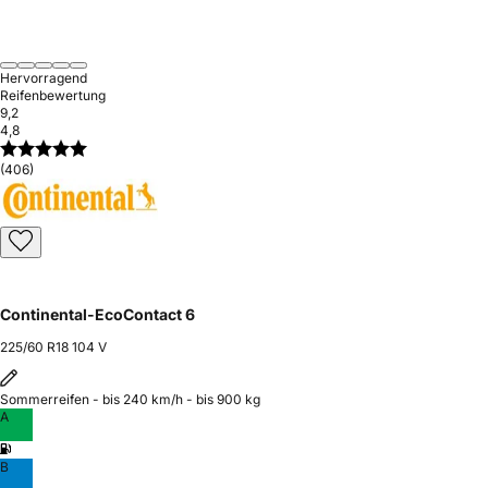
Hervorragend
Reifenbewertung
9,2
4,8
(406)
Continental-EcoContact 6
225/60 R18 104 V
Sommerreifen - bis 240 km/h - bis 900 kg
A
B