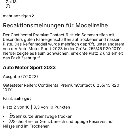
Zoll
18
Geschwindigkeitsindex
Y
mehr anzeigen
Redaktionsmeinungen für Modellreihe
Höchstgeschwindigkeit
300 km/h
Der Continental PremiumContact 6 ist ein Sommerreifen mit
Lastindex
98
besonders guten Fahreigenschaften auf trockener und nasser
Piste. Das Reifenmodell wurde mehrfach geprüft, unter anderem
von der Auto Motor Sport 2023 in der Größe 255/45 R20 101Y;
Höchstlast
750 kg
hierbei zeigte es kaum Schwächen, erreichte Platz 2 und erhielt
das Fazit "sehr gut".
Gewicht (in kg)
9,967 kg
Auto Motor Sport 2023
Generelle Merkmale
Ausgabe (7/2023)
Fahrzeugtyp
PKW
Getesteter Reifen:
Continental PremiumContact 6 255/45 R20
101Y
Verwendung
Sommerreifen
Fazit:
sehr gut
Modellname
PremiumContact 6
Platz 2 von 10 | 8,3 von 10 Punkten
Fahrzeugart
PKW & SUV
Sehr kurze Bremswege trocken
Sicher-breiter Grenzbereich und üppige Reserven auf
Nässe und im Trockenen
Weitere Eigenschaften