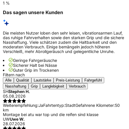
1 %
Das sagen unsere Kunden
Die meisten Nutzer loben den sehr leisen, vibrationsarmen Lauf,
das ruhige Fahrverhalten sowie den starken Grip und die sichere
Nasshaftung. Viele schätzen zudem die Haltbarkeit und den
moderaten Verbrauch. Einige bemängeln jedoch höheren
Verschleiß, mehr Abrollgeräusch und gelegentliche Unruhe.
Geringe Fahrgeräusche
Sicherer Halt bei Nässe
Guter Grip im Trockenen
Filtern nach
Alle
Qualität
Lautstärke
Preis-Leistung
Fahrgefühl
Nasshaftung
Grip
Langlebigkeit
Verbrauch
SH
Stephen H.
05.08.2026
Weiterempfehlung:
Ja
Fahrtentyp:
Stadt
Gefahrene Kilometer:
50
km
Montage bei atu war top und die reifen sind klasse
UW
Uwe W.
28.07.2026