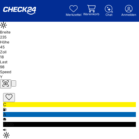
Warenkorb
Merkzettel
Chat
Anmelden
Breite
235
Höhe
45
Zoll
18
Last
98
Speed
Y
C
A
72db