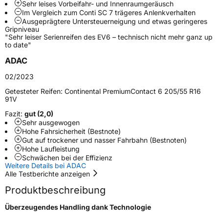
Sehr leises Vorbeifahr- und Innenraumgeräusch
Im Vergleich zum Conti SC 7 trägeres Anlenkverhalten
Schlauchtyp
TL
Ausgeprägtere Untersteuerneigung und etwas geringeres
Gripniveau
"Sehr leiser Serienreifen des EV6 – technisch nicht mehr ganz up
Zustand
Neureifen
to date"
ADAC
Verstärkt
XL
02/2023
Felgenschutz
FR
Getesteter Reifen:
Continental PremiumContact 6 205/55 R16
91V
Elektro
Ja
Fazit:
gut (2,0)
Sehr ausgewogen
Hohe Fahrsicherheit (Bestnote)
EU Label
Gut auf trockener und nasser Fahrbahn (Bestnoten)
Hohe Laufleistung
Schwächen bei der Effizienz
Effizienz
C
Weitere Details bei ADAC
Alle Testberichte anzeigen
Nasshaftung
A
Produktbeschreibung
Rollgeräusch (Klasse)
B
Überzeugendes Handling dank Technologie