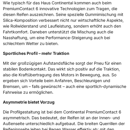
Wie typisch für das Haus Continental kommen auch beim
Rollgeräusch (dB)
72
PremiumContact 6 innovative Technologien zum Tragen, die
Fahrzeugklasse
C1
diesen Reifen auszeichnen. Seine spezielle Gummimischung mit
Silica-Komposition verbessert nicht nur wirtschaftliche Aspekte,
wie Rollwiderstand und Laufleistung, sondern erhöht auch den
3PMSF / Schneeflockensymbol / Alpine-Symbol
Nein
Fahrtkomfort. Daneben unterstützt die Mischung auch die
Nasshaftung, um eine Performance-Steigerung auch bei
Eisgrip
Nein
schlechtem Wetter zu bieten.
EPREL ID
483290
Sportliches Profil – mehr Traktion
Allgemeine Produktsicherheit (GPSR)
Mit der großzügigen Aufstandsfläche sorgt der Pneu für einen
stabilen Bodenkontakt. Das wirkt sich positiv auf die Traktion,
Herstellerkontakt
Continental Reifen Deutschland GmbH
also die Kraftübertragung des Motors in Bewegung, aus. So
Continental-Plaza 1 30173 Hannover
ergeben sich Vorteile beim Anfahren, Beschleunigen und
Deutschland,
Bremsen, um – falls gewünscht – auch eine sportlich-dynamische
customerservice_tires@conti.de
Fahrweise zu ermöglichen.
Asymmetrie bietet Vorzug
Die Profilgestaltung ist bei dem Continental PremiumContact 6
asymmetrisch. Das bedeutet, der Reifen ist an der Innen- und
Außenseite unterschiedlich aufgebaut. Die breiten Querrillen der
Reifeninnseite leiten bei Regen Wasser effektiv ab; mit den