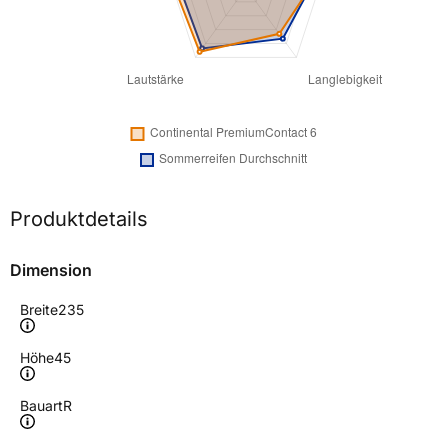
Produktdetails
Dimension
Breite
235
Höhe
45
Bauart
R