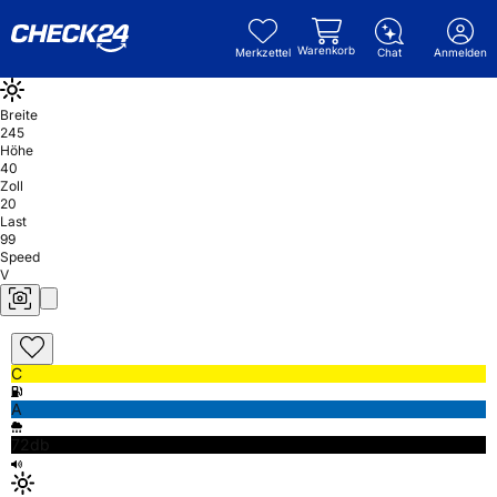
Warenkorb
Merkzettel
Chat
Anmelden
Breite
245
Höhe
40
Zoll
20
Last
99
Speed
V
C
A
72db