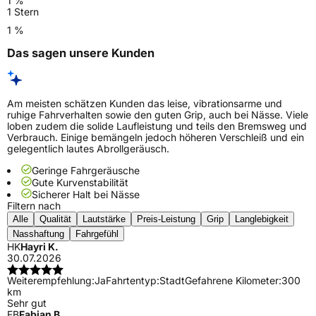
1 %
1 Stern
1 %
Das sagen unsere Kunden
Am meisten schätzen Kunden das leise, vibrationsarme und
ruhige Fahrverhalten sowie den guten Grip, auch bei Nässe. Viele
loben zudem die solide Laufleistung und teils den Bremsweg und
Verbrauch. Einige bemängeln jedoch höheren Verschleiß und ein
gelegentlich lautes Abrollgeräusch.
Geringe Fahrgeräusche
Gute Kurvenstabilität
Sicherer Halt bei Nässe
Filtern nach
Alle
Qualität
Lautstärke
Preis-Leistung
Grip
Langlebigkeit
Nasshaftung
Fahrgefühl
HK
Hayri K.
30.07.2026
Weiterempfehlung:
Ja
Fahrtentyp:
Stadt
Gefahrene Kilometer:
300
km
Sehr gut
FB
Fabian B.