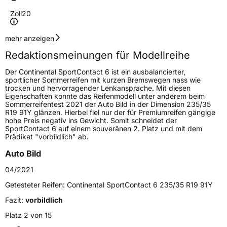
Zoll
20
Geschwindigkeitsindex
V
mehr anzeigen
Redaktionsmeinungen für Modellreihe
Höchstgeschwindigkeit
240 km/h
Der Continental SportContact 6 ist ein ausbalancierter,
Lastindex
99
sportlicher Sommerreifen mit kurzen Bremswegen nass wie
trocken und hervorragender Lenkansprache. Mit diesen
Eigenschaften konnte das Reifenmodell unter anderem beim
Höchstlast
775 kg
Sommerreifentest 2021 der Auto Bild in der Dimension 235/35
R19 91Y glänzen. Hierbei fiel nur der für Premiumreifen gängige
Gewicht (in kg)
12,974 kg
hohe Preis negativ ins Gewicht. Somit schneidet der
SportContact 6 auf einem souveränen 2. Platz und mit dem
Prädikat "vorbildlich" ab.
Generelle Merkmale
Auto Bild
Fahrzeugtyp
PKW
04/2021
Verwendung
Sommerreifen
Getesteter Reifen:
Continental SportContact 6 235/35 R19 91Y
Modellname
SportContact 6
Fazit:
vorbildlich
Fahrzeugart
PKW & SUV
Platz 2 von 15