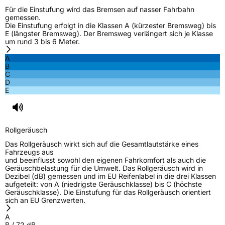
Für die Einstufung wird das Bremsen auf nasser Fahrbahn
gemessen.
Die Einstufung erfolgt in die Klassen A (kürzester Bremsweg) bis
E (längster Bremsweg). Der Bremsweg verlängert sich je Klasse
um rund 3 bis 6 Meter.
A
B
C
D
E
Rollgeräusch
Das Rollgeräusch wirkt sich auf die Gesamtlautstärke eines
Fahrzeugs aus
und beeinflusst sowohl den eigenen Fahrkomfort als auch die
Geräuschbelastung für die Umwelt. Das Rollgeräusch wird in
Dezibel (dB) gemessen und im EU Reifenlabel in die drei Klassen
aufgeteilt: von A (niedrigste Geräuschklasse) bis C (höchste
Geräuschklasse). Die Einstufung für das Rollgeräusch orientiert
sich an EU Grenzwerten.
A
B
/
72
dB