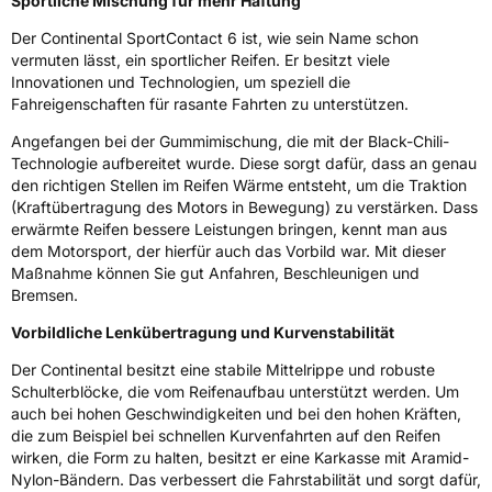
Sportliche Mischung für mehr Haftung
Rollgeräusch (Klasse)
B
Der Continental SportContact 6 ist, wie sein Name schon
vermuten lässt, ein sportlicher Reifen. Er besitzt viele
Rollgeräusch (dB)
72
Innovationen und Technologien, um speziell die
Fahreigenschaften für rasante Fahrten zu unterstützen.
Fahrzeugklasse
C1
Angefangen bei der Gummimischung, die mit der Black-Chili-
3PMSF / Schneeflockensymbol / Alpine-Symbol
Nein
Technologie aufbereitet wurde. Diese sorgt dafür, dass an genau
den richtigen Stellen im Reifen Wärme entsteht, um die Traktion
(Kraftübertragung des Motors in Bewegung) zu verstärken. Dass
EPREL ID
1287110
erwärmte Reifen bessere Leistungen bringen, kennt man aus
dem Motorsport, der hierfür auch das Vorbild war. Mit dieser
Allgemeine Produktsicherheit (GPSR)
Maßnahme können Sie gut Anfahren, Beschleunigen und
Bremsen.
Herstellerkontakt
Continental Reifen Deutschland GmbH
Continental-Plaza 1 30173 Hannover
Vorbildliche Lenkübertragung und Kurvenstabilität
Deutschland,
customerservice_tires@conti.de
Der Continental besitzt eine stabile Mittelrippe und robuste
Schulterblöcke, die vom Reifenaufbau unterstützt werden. Um
auch bei hohen Geschwindigkeiten und bei den hohen Kräften,
die zum Beispiel bei schnellen Kurvenfahrten auf den Reifen
wirken, die Form zu halten, besitzt er eine Karkasse mit Aramid-
Nylon-Bändern. Das verbessert die Fahrstabilität und sorgt dafür,