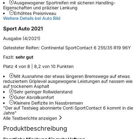
Ausgewogener Sportreifen mit sicheren Handling-
Weitere Eigenschaften
Eigenschaften und präziser Lenkung
Erhöhtes Preisniveau
Schlauchtyp
TL
Weitere Details bei Auto Bild
Sport Auto 2021
Zustand
Neureifen
Ausgabe (4/2021)
Verstärkt
XL
Getesteter Reifen:
Continental SportContact 6 255/35 R19 96Y
Fazit:
sehr gut
Felgenschutz
FR
Platz 4 von 8 | 8,2 von 10 Punkten
Elektro
Ja
Mit Ausnahme der etwas längeren Bremswege auf etwas
reduziertem Griplevel ausgewogene Leistungen auf nassem wie
auf trockenem Asphalt
Verminderte Geräuschentwicklung
Silent
Sehr geringer Rollwiderstand
Guter Abrollkomfort
Kleinere Deifizite im Nassbremsen
EU Label
"Der auf Testsieg abonnierte Conti SportContact 6 kommt in die
Jahre"
Effizienz
C
Alle Testberichte anzeigen
Produktbeschreibung
Nasshaftung
A