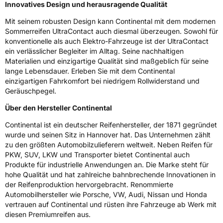
Innovatives Design und herausragende Qualität
Zustand
Neureifen
Mit seinem robusten Design kann Continental mit dem modernen
Sommerreifen UltraContact auch diesmal überzeugen. Sowohl für
Elektro
Ja
konventionelle als auch Elektro-Fahrzeuge ist der UltraContact
ein verlässlicher Begleiter im Alltag. Seine nachhaltigen
Materialien und einzigartige Qualität sind maßgeblich für seine
EU Label
lange Lebensdauer. Erleben Sie mit dem Continental
einzigartigen Fahrkomfort bei niedrigem Rollwiderstand und
Effizienz
B
Geräuschpegel.
Nasshaftung
A
Über den Hersteller Continental
Continental ist ein deutscher Reifenhersteller, der 1871 gegründet
Rollgeräusch (Klasse)
B
wurde und seinen Sitz in Hannover hat. Das Unternehmen zählt
zu den größten Automobilzulieferern weltweit. Neben Reifen für
PKW, SUV, LKW und Transporter bietet Continental auch
Rollgeräusch (dB)
69
Produkte für industrielle Anwendungen an. Die Marke steht für
Fahrzeugklasse
C1
hohe Qualität und hat zahlreiche bahnbrechende Innovationen in
der Reifenproduktion hervorgebracht. Renommierte
3PMSF / Schneeflockensymbol / Alpine-Symbol
Nein
Automobilhersteller wie Porsche, VW, Audi, Nissan und Honda
vertrauen auf Continental und rüsten ihre Fahrzeuge ab Werk mit
diesen Premiumreifen aus.
Eisgrip
Nein