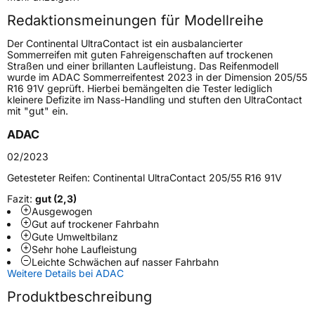
Redaktionsmeinungen für Modellreihe
Höchstgeschwindigkeit
210 km/h
Der Continental UltraContact ist ein ausbalancierter
Lastindex
77
Sommerreifen mit guten Fahreigenschaften auf trockenen
Straßen und einer brillanten Laufleistung. Das Reifenmodell
wurde im ADAC Sommerreifentest 2023 in der Dimension 205/55
Höchstlast
412 kg
R16 91V geprüft. Hierbei bemängelten die Tester lediglich
kleinere Defizite im Nass-Handling und stuften den UltraContact
Gewicht (in kg)
6,459 kg
mit "gut" ein.
ADAC
Generelle Merkmale
02/2023
Fahrzeugtyp
PKW
Getesteter Reifen:
Continental UltraContact 205/55 R16 91V
Verwendung
Sommerreifen
Fazit:
gut (2,3)
Modellname
UltraContact
Ausgewogen
Gut auf trockener Fahrbahn
Fahrzeugart
PKW & SUV
Gute Umweltbilanz
Sehr hohe Laufleistung
Leichte Schwächen auf nasser Fahrbahn
Weitere Eigenschaften
Weitere Details bei ADAC
Produktbeschreibung
Schlauchtyp
TL