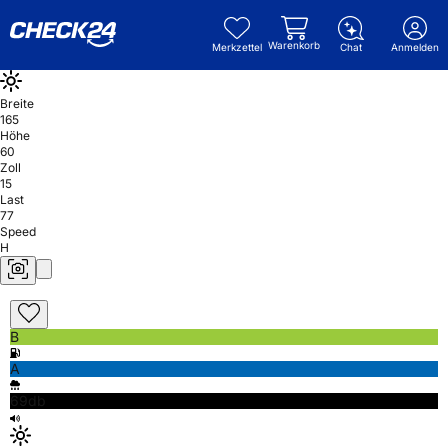
Warenkorb
Merkzettel
Chat
Anmelden
Breite
165
Höhe
60
Zoll
15
Last
77
Speed
H
B
A
69db