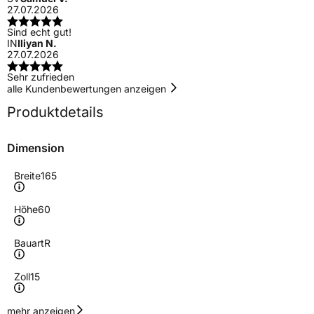
27.07.2026
Sind echt gut!
IN
Iliyan N.
27.07.2026
Sehr zufrieden
alle Kundenbewertungen anzeigen
Produktdetails
Dimension
Breite
165
Höhe
60
Bauart
R
Zoll
15
Geschwindigkeitsindex
H
mehr anzeigen