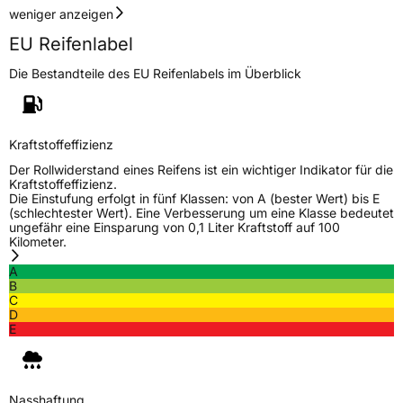
weniger anzeigen
EPREL ID
710343
EU Reifenlabel
Allgemeine Produktsicherheit (GPSR)
Die Bestandteile des EU Reifenlabels im Überblick
Herstellerkontakt
Continental Reifen Deutschland GmbH
Continental-Plaza 1 30173 Hannover
Deutschland,
customerservice_tires@conti.de
Kraftstoffeffizienz
Der Rollwiderstand eines Reifens ist ein wichtiger Indikator für die
Kraftstoffeffizienz.
Die Einstufung erfolgt in fünf Klassen: von A (bester Wert) bis E
(schlechtester Wert). Eine Verbesserung um eine Klasse bedeutet
ungefähr eine Einsparung von 0,1 Liter Kraftstoff auf 100
Kilometer.
A
B
C
D
E
Nasshaftung