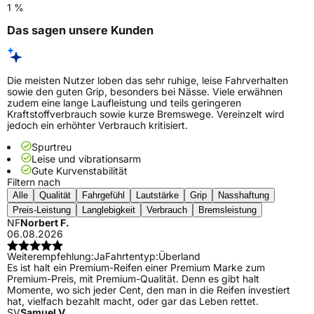
1 %
Das sagen unsere Kunden
Die meisten Nutzer loben das sehr ruhige, leise Fahrverhalten
sowie den guten Grip, besonders bei Nässe. Viele erwähnen
zudem eine lange Laufleistung und teils geringeren
Kraftstoffverbrauch sowie kurze Bremswege. Vereinzelt wird
jedoch ein erhöhter Verbrauch kritisiert.
Spurtreu
Leise und vibrationsarm
Gute Kurvenstabilität
Filtern nach
Alle
Qualität
Fahrgefühl
Lautstärke
Grip
Nasshaftung
Preis-Leistung
Langlebigkeit
Verbrauch
Bremsleistung
NF
Norbert F.
06.08.2026
Weiterempfehlung:
Ja
Fahrtentyp:
Überland
Es ist halt ein Premium-Reifen einer Premium Marke zum
Premium-Preis, mit Premium-Qualität. Denn es gibt halt
Momente, wo sich jeder Cent, den man in die Reifen investiert
hat, vielfach bezahlt macht, oder gar das Leben rettet.
SV
Samuel V.