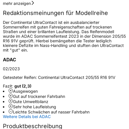
Geschwindigkeitsindex
W
mehr anzeigen
Redaktionsmeinungen für Modellreihe
Höchstgeschwindigkeit
270 km/h
Der Continental UltraContact ist ein ausbalancierter
Lastindex
100
Sommerreifen mit guten Fahreigenschaften auf trockenen
Straßen und einer brillanten Laufleistung. Das Reifenmodell
wurde im ADAC Sommerreifentest 2023 in der Dimension 205/55
Höchstlast
800 kg
R16 91V geprüft. Hierbei bemängelten die Tester lediglich
kleinere Defizite im Nass-Handling und stuften den UltraContact
Gewicht (in kg)
10,03 kg
mit "gut" ein.
ADAC
Generelle Merkmale
02/2023
Fahrzeugtyp
PKW
Getesteter Reifen:
Continental UltraContact 205/55 R16 91V
Verwendung
Sommerreifen
Fazit:
gut (2,3)
Modellname
UltraContact
Ausgewogen
Gut auf trockener Fahrbahn
Fahrzeugart
PKW & SUV
Gute Umweltbilanz
Sehr hohe Laufleistung
Leichte Schwächen auf nasser Fahrbahn
Weitere Eigenschaften
Weitere Details bei ADAC
Produktbeschreibung
Schlauchtyp
TL