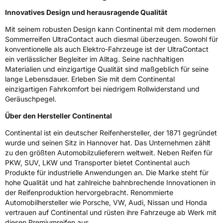
Innovatives Design und herausragende Qualität
Zustand
Neureifen
Mit seinem robusten Design kann Continental mit dem modernen
Sommerreifen UltraContact auch diesmal überzeugen. Sowohl für
Verstärkt
XL
konventionelle als auch Elektro-Fahrzeuge ist der UltraContact
ein verlässlicher Begleiter im Alltag. Seine nachhaltigen
Felgenschutz
FR
Materialien und einzigartige Qualität sind maßgeblich für seine
lange Lebensdauer. Erleben Sie mit dem Continental
einzigartigen Fahrkomfort bei niedrigem Rollwiderstand und
Elektro
Ja
Geräuschpegel.
Über den Hersteller Continental
EU Label
Continental ist ein deutscher Reifenhersteller, der 1871 gegründet
Effizienz
B
wurde und seinen Sitz in Hannover hat. Das Unternehmen zählt
zu den größten Automobilzulieferern weltweit. Neben Reifen für
PKW, SUV, LKW und Transporter bietet Continental auch
Nasshaftung
A
Produkte für industrielle Anwendungen an. Die Marke steht für
hohe Qualität und hat zahlreiche bahnbrechende Innovationen in
Rollgeräusch (Klasse)
B
der Reifenproduktion hervorgebracht. Renommierte
Automobilhersteller wie Porsche, VW, Audi, Nissan und Honda
Rollgeräusch (dB)
70
vertrauen auf Continental und rüsten ihre Fahrzeuge ab Werk mit
diesen Premiumreifen aus.