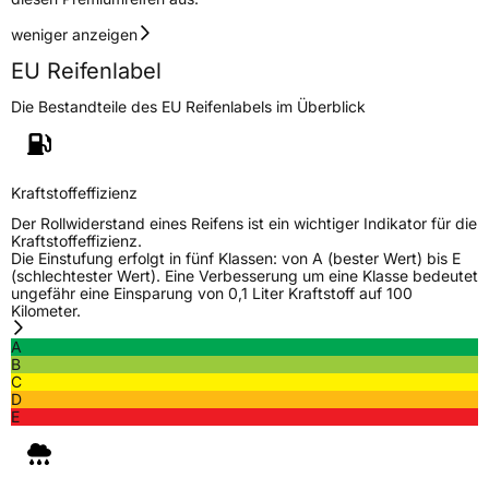
Fahrzeugklasse
C1
weniger anzeigen
3PMSF / Schneeflockensymbol / Alpine-Symbol
Nein
EU Reifenlabel
Die Bestandteile des EU Reifenlabels im Überblick
Eisgrip
Nein
EPREL ID
710370
Allgemeine Produktsicherheit (GPSR)
Kraftstoffeffizienz
Der Rollwiderstand eines Reifens ist ein wichtiger Indikator für die
Herstellerkontakt
Continental Reifen Deutschland GmbH
Kraftstoffeffizienz.
Continental-Plaza 1 30173 Hannover
Die Einstufung erfolgt in fünf Klassen: von A (bester Wert) bis E
Deutschland,
(schlechtester Wert). Eine Verbesserung um eine Klasse bedeutet
customerservice_tires@conti.de
ungefähr eine Einsparung von 0,1 Liter Kraftstoff auf 100
Kilometer.
A
B
C
D
E