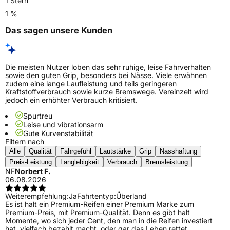
1 Stern
1 %
Das sagen unsere Kunden
Die meisten Nutzer loben das sehr ruhige, leise Fahrverhalten
sowie den guten Grip, besonders bei Nässe. Viele erwähnen
zudem eine lange Laufleistung und teils geringeren
Kraftstoffverbrauch sowie kurze Bremswege. Vereinzelt wird
jedoch ein erhöhter Verbrauch kritisiert.
Spurtreu
Leise und vibrationsarm
Gute Kurvenstabilität
Filtern nach
Alle
Qualität
Fahrgefühl
Lautstärke
Grip
Nasshaftung
Preis-Leistung
Langlebigkeit
Verbrauch
Bremsleistung
NF
Norbert F.
06.08.2026
Weiterempfehlung:
Ja
Fahrtentyp:
Überland
Es ist halt ein Premium-Reifen einer Premium Marke zum
Premium-Preis, mit Premium-Qualität. Denn es gibt halt
Momente, wo sich jeder Cent, den man in die Reifen investiert
hat, vielfach bezahlt macht, oder gar das Leben rettet.