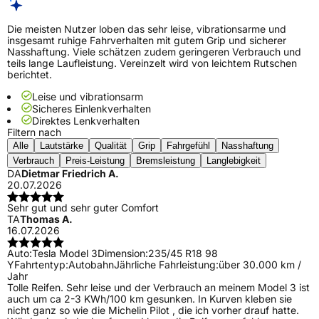
Die meisten Nutzer loben das sehr leise, vibrationsarme und
insgesamt ruhige Fahrverhalten mit gutem Grip und sicherer
Nasshaftung. Viele schätzen zudem geringeren Verbrauch und
teils lange Laufleistung. Vereinzelt wird von leichtem Rutschen
berichtet.
Leise und vibrationsarm
Sicheres Einlenkverhalten
Direktes Lenkverhalten
Filtern nach
Alle
Lautstärke
Qualität
Grip
Fahrgefühl
Nasshaftung
Verbrauch
Preis-Leistung
Bremsleistung
Langlebigkeit
DA
Dietmar Friedrich A.
20.07.2026
Sehr gut und sehr guter Comfort
TA
Thomas A.
16.07.2026
Auto:
Tesla Model 3
Dimension:
235/45 R18 98
Y
Fahrtentyp:
Autobahn
Jährliche Fahrleistung:
über 30.000 km /
Jahr
Tolle Reifen. Sehr leise und der Verbrauch an meinem Model 3 ist
auch um ca 2-3 KWh/100 km gesunken. In Kurven kleben sie
nicht ganz so wie die Michelin Pilot , die ich vorher drauf hatte.