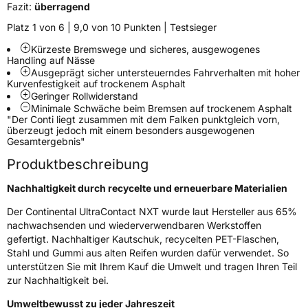
Fazit:
überragend
Verstärkt
XL
Platz 1 von 6 | 9,0 von 10 Punkten | Testsieger
Felgenschutz
FR
Kürzeste Bremswege und sicheres, ausgewogenes
Handling auf Nässe
Ausgeprägt sicher untersteuerndes Fahrverhalten mit hoher
Elektro
Ja
Kurvenfestigkeit auf trockenem Asphalt
Geringer Rollwiderstand
Minimale Schwäche beim Bremsen auf trockenem Asphalt
EU Label
"Der Conti liegt zusammen mit dem Falken punktgleich vorn,
überzeugt jedoch mit einem besonders ausgewogenen
Gesamtergebnis"
Effizienz
A
Produktbeschreibung
Nasshaftung
A
Nachhaltigkeit durch recycelte und erneuerbare Materialien
Rollgeräusch (Klasse)
A
Der Continental UltraContact NXT wurde laut Hersteller aus 65%
nachwachsenden und wiederverwendbaren Werkstoffen
gefertigt. Nachhaltiger Kautschuk, recycelten PET-Flaschen,
Rollgeräusch (dB)
69
Stahl und Gummi aus alten Reifen wurden dafür verwendet. So
Fahrzeugklasse
C1
unterstützen Sie mit Ihrem Kauf die Umwelt und tragen Ihren Teil
zur Nachhaltigkeit bei.
3PMSF / Schneeflockensymbol / Alpine-Symbol
Nein
Umweltbewusst zu jeder Jahreszeit