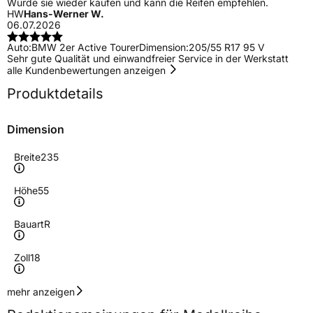
Würde sie wieder kaufen und kann die Reifen empfehlen.
HW
Hans-Werner W.
06.07.2026
Auto:
BMW 2er Active Tourer
Dimension:
205/55 R17 95 V
Sehr gute Qualität und einwandfreier Service in der Werkstatt
alle Kundenbewertungen anzeigen
Produktdetails
Dimension
Breite
235
Höhe
55
Bauart
R
Zoll
18
Geschwindigkeitsindex
W
mehr anzeigen