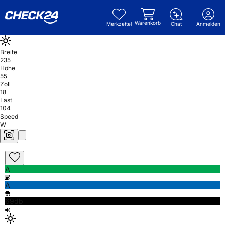
Warenkorb
Merkzettel
Chat
Anmelden
Breite
235
Höhe
55
Zoll
18
Last
104
Speed
W
A
A
69db