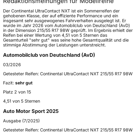
Redaktionsmeinungen für Modellreihe
Höchstgeschwindigkeit
270 km/h
Der Continental UltraContact NXT ist ein Sommerreifen der
Lastindex
104
gehobenen Klasse, der auf effiziente Performance und ein
insgesamt sehr ausgewogenes Fahrverhalten ausgelegt ist. Er
wurde im Jahr 2026 vom Automobilclub von Deutschland (AvD)
Höchstlast
900 kg
in der Dimension 215/55 R17 98W geprüft. Im Ergebnis erhielt der
Reifen bei einer Wertung von 4,51 von 5 Sternen das
Gesamturteil "sehr gut" was seine hohe Gesamtqualität und die
Generelle Merkmale
stimmige Abstimmung der Leistungen unterstreicht.
Fahrzeugtyp
PKW
Automobilclub von Deutschland (AvD)
Verwendung
Sommerreifen
03/2026
Modellname
UltraContact NXT
Getesteter Reifen:
Continental UltraContact NXT 215/55 R17 98W
Fahrzeugart
PKW & SUV
Fazit:
sehr gut
Platz 2 von 15
Weitere Eigenschaften
4,51 von 5 Sternen
Auto Motor Sport 2025
Schlauchtyp
TL
Ausgabe (7/2025)
Zustand
Neureifen
Getesteter Reifen:
Continental UltraContact NXT 215/55 R17 98W