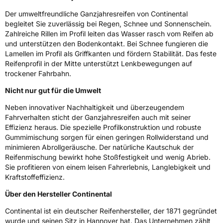
Der umweltfreundliche Ganzjahresreifen von Continental
Eisgrip
Nein
begleitet Sie zuverlässig bei Regen, Schnee und Sonnenschein.
EPREL ID
1465186
Zahlreiche Rillen im Profil leiten das Wasser rasch vom Reifen ab
und unterstützen den Bodenkontakt. Bei Schnee fungieren die
Allgemeine Produktsicherheit (GPSR)
Lamellen im Profil als Griffkanten und fördern Stabilität. Das feste
Reifenprofil in der Mitte unterstützt Lenkbewegungen auf
Herstellerkontakt
Continental Reifen Deutschland GmbH
trockener Fahrbahn.
Continental-Plaza 1 30173 Hannover
Deutschland,
Nicht nur gut für die Umwelt
customerservice_tires@conti.de
Neben innovativer Nachhaltigkeit und überzeugendem
Fahrverhalten sticht der Ganzjahresreifen auch mit seiner
Effizienz heraus. Die spezielle Profilkonstruktion und robuste
Gummimischung sorgen für einen geringen Rollwiderstand und
minimieren Abrollgeräusche. Der natürliche Kautschuk der
Reifenmischung bewirkt hohe Stoßfestigkeit und wenig Abrieb.
Sie profitieren von einem leisen Fahrerlebnis, Langlebigkeit und
Kraftstoffeffizienz.
Über den Hersteller Continental
Continental ist ein deutscher Reifenhersteller, der 1871 gegründet
wurde und seinen Sitz in Hannover hat. Das Unternehmen zählt