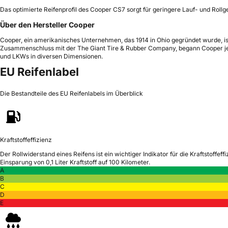
Das optimierte Reifenprofil des Cooper CS7 sorgt für geringere Lauf- und Rollg
Über den Hersteller Cooper
Cooper, ein amerikanisches Unternehmen, das 1914 in Ohio gegründet wurde, ist 
Zusammenschluss mit der The Giant Tire & Rubber Company, begann Cooper jedo
und LKWs in diversen Dimensionen.
EU Reifenlabel
Die Bestandteile des EU Reifenlabels im Überblick
Kraftstoffeffizienz
Der Rollwiderstand eines Reifens ist ein wichtiger Indikator für die Kraftstoffeffi
Einsparung von 0,1 Liter Kraftstoff auf 100 Kilometer.
A
B
C
D
E