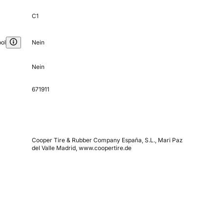
C1
ol
Nein
Nein
671911
Cooper Tire & Rubber Company España, S.L., Mari Paz
del Valle Madrid, www.coopertire.de