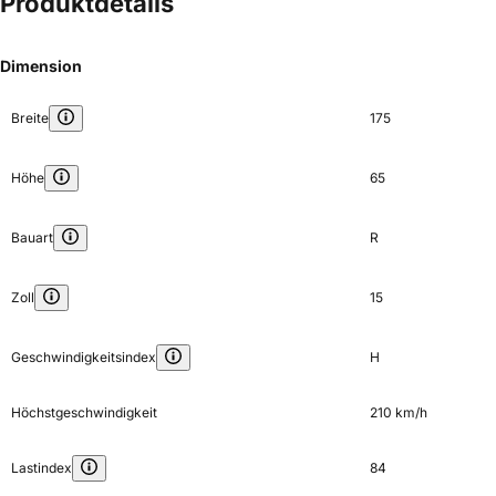
Produktdetails
Dimension
Breite
175
Höhe
65
Bauart
R
Zoll
15
Geschwindigkeitsindex
H
Höchstgeschwindigkeit
210 km/h
Lastindex
84