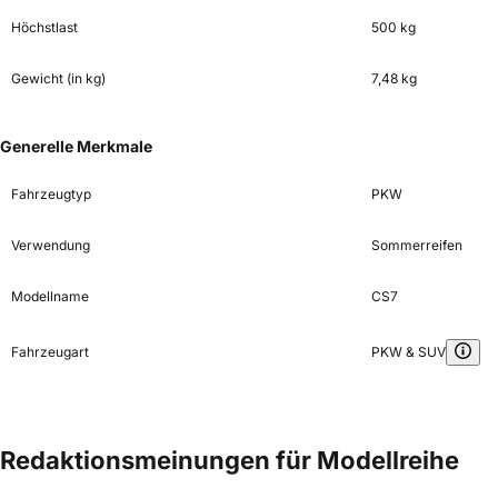
Höchstlast
500 kg
Gewicht (in kg)
7,48 kg
Generelle Merkmale
Fahrzeugtyp
PKW
Verwendung
Sommerreifen
Modellname
CS7
Fahrzeugart
PKW & SUV
Redaktionsmeinungen für Modellreihe