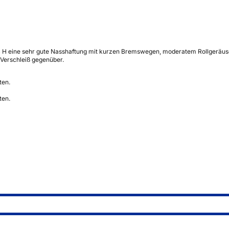
H eine sehr gute Nasshaftung mit kurzen Bremswegen, moderatem Rollgeräusch 
 Verschleiß gegenüber.
ten.
ten.