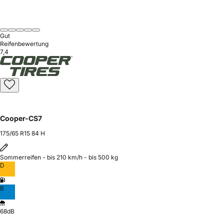
Gut
Reifenbewertung
7,4
Cooper-CS7
175/65 R15 84 H
Sommerreifen - bis 210 km/h - bis 500 kg
D
B
68dB