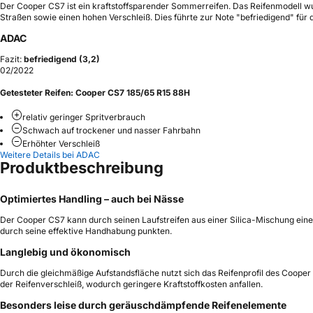
Der Cooper CS7 ist ein kraftstoffsparender Sommerreifen. Das Reifenmodell w
Straßen sowie einen hohen Verschleiß. Dies führte zur Note "befriedigend" für 
ADAC
Fazit:
befriedigend (3,2)
02/2022
Getesteter Reifen:
Cooper CS7 185/65 R15 88H
relativ geringer Spritverbrauch
Schwach auf trockener und nasser Fahrbahn
Erhöhter Verschleiß
Weitere Details bei ADAC
Produktbeschreibung
Optimiertes Handling – auch bei Nässe
Der Cooper CS7 kann durch seinen Laufstreifen aus einer Silica-Mischung ein
durch seine effektive Handhabung punkten.
Langlebig und ökonomisch
Durch die gleichmäßige Aufstandsfläche nutzt sich das Reifenprofil des Cooper 
der Reifenverschleiß, wodurch geringere Kraftstoffkosten anfallen.
Besonders leise durch geräuschdämpfende Reifenelemente