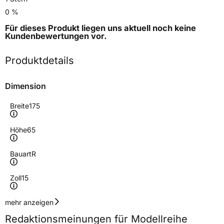
0 %
Für dieses Produkt liegen uns aktuell noch keine
Kundenbewertungen
vor.
Produktdetails
Dimension
Breite
175
Höhe
65
Bauart
R
Zoll
15
Geschwindigkeitsindex
T
mehr anzeigen
Redaktionsmeinungen für Modellreihe