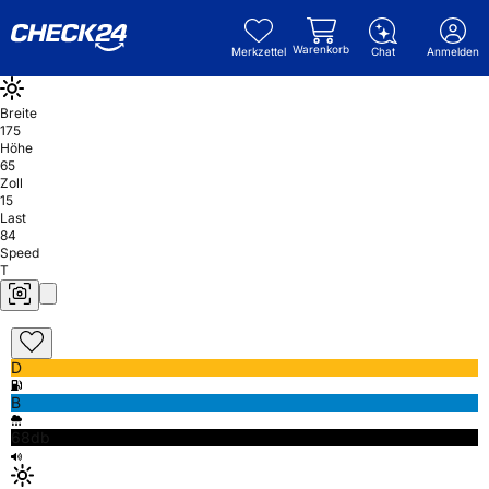
Warenkorb
Merkzettel
Chat
Anmelden
Breite
175
Höhe
65
Zoll
15
Last
84
Speed
T
D
B
68db