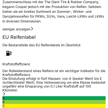
Zusammenschluss mit der The Giant Tire & Rubber Company,
Herstellerkontakt
Cooper Tire & Rubber Company España,
begann Cooper jedoch mit der Produktion von Reifen. Seitdem
S.L., Mari Paz del Valle Madrid,
www.coopertire.de
bieten sie ein breites Sortiment an Sommer-, Winter- und
Ganzjahresreifen für PKWs, SUVs, Vans, Leicht-LKWs und LKWs
in diversen Dimensionen.
weniger anzeigen
EU Reifenlabel
Die Bestandteile des EU Reifenlabels im Überblick
Kraftstoffeffizienz
Der Rollwiderstand eines Reifens ist ein wichtiger Indikator für die
Kraftstoffeffizienz.
Die Einstufung erfolgt in fünf Klassen: von A (bester Wert) bis E
(schlechtester Wert). Eine Verbesserung um eine Klasse bedeutet
ungefähr eine Einsparung von 0,1 Liter Kraftstoff auf 100
Kilometer.
A
B
C