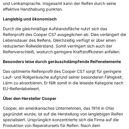
und Lenkansprache. Insgesamt kann der Reifen durch seine
effektive Handhabung punkten.
EU Label
Langlebig und ökonomisch
Effizienz
D
Durch die gleichmäßige Aufstandsfläche nutzt sich das
Reifenprofil des Cooper CS7 ausgeglichen ab. Dies verlängert die
Nasshaftung
B
Lebensdauer des Reifens. Gleichzeitig verfügt er über einen
reduzierten Rollwiderstand. Somit verringert sich auch der
Rollgeräusch (Klasse)
B
Reifenverschleiß, wodurch geringere Kraftstoffkosten anfallen.
Besonders leise durch geräuschdämpfende Reifenelemente
Rollgeräusch (dB)
68
Das optimierte Reifenprofil des Cooper CS7 sorgt für geringere
Fahrzeugklasse
C1
Lauf- und Rollgeräusche aufgrund seiner besonderen Fähigkeit,
Lärm zu absorbieren. Er fällt somit in die leiseste Kategorie nach
3PMSF / Schneeflockensymbol / Alpine-Symbol
Nein
EU-Reifenlabelwert.
Über den Hersteller Cooper
Eisgrip
Nein
Cooper, ein amerikanisches Unternehmen, das 1914 in Ohio
EPREL ID
671912
gegründet wurde, ist auf die Herstellung von langlebigen Reifen
spezialisiert. Ursprünglich konzentrierte sich die Firma auf die
Allgemeine Produktsicherheit (GPSR)
Produktion von Reperatursets für Reifen. Nach dem