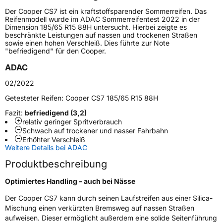
Höchstgeschwindigkeit
190 km/h
Der Cooper CS7 ist ein kraftstoffsparender Sommerreifen. Das
Lastindex
84
Reifenmodell wurde im ADAC Sommerreifentest 2022 in der
Dimension 185/65 R15 88H untersucht. Hierbei zeigte es
beschränkte Leistungen auf nassen und trockenen Straßen
Höchstlast
500 kg
sowie einen hohen Verschleiß. Dies führte zur Note
"befriedigend" für den Cooper.
Gewicht (in kg)
7,48 kg
ADAC
Generelle Merkmale
02/2022
Fahrzeugtyp
PKW
Getesteter Reifen:
Cooper CS7 185/65 R15 88H
Verwendung
Sommerreifen
Fazit:
befriedigend (3,2)
relativ geringer Spritverbrauch
Modellname
CS7
Schwach auf trockener und nasser Fahrbahn
Erhöhter Verschleiß
Fahrzeugart
PKW & SUV
Weitere Details bei ADAC
Produktbeschreibung
Weitere Eigenschaften
Optimiertes Handling – auch bei Nässe
Schlauchtyp
TL
Der Cooper CS7 kann durch seinen Laufstreifen aus einer Silica-
Mischung einen verkürzten Bremsweg auf nassen Straßen
Zustand
Neureifen
aufweisen. Dieser ermöglicht außerdem eine solide Seitenführung