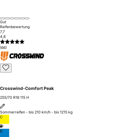
Gut
Reifenbewertung
7,7
4,8
(66)
Crosswind-Comfort Peak
255/70 R16 115 H
Sommerreifen - bis 210 km/h - bis 1215 kg
C
B