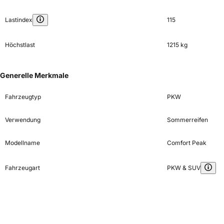
Lastindex
115
Höchstlast
1215 kg
Generelle Merkmale
Fahrzeugtyp
PKW
Verwendung
Sommerreifen
Modellname
Comfort Peak
Fahrzeugart
PKW & SUV