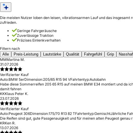
Die meisten Nutzer loben den leisen, vibrationsarmen Lauf und das insgesamt r
zufrieden.
Geringe Fahrgeräusche
Zuverlässige Traktion
Präzises Einlenkverhalten
Filtern nach
Alle
Preis-Leistung
Lautstärke
Qualität
Fahrgefühl
Grip
Nasshaf
MM
Martina M.
31.07.2026
Verifizierter Kauf
Auto:
BMW 5er
Dimension:
205/65 R15 94 V
Fahrtentyp:
Autobahn
Habe diese Sommerreifen 205 65 R15 auf meinen BMW E34 montiert und da ich 
damit fahren
KK
Klaus Peter K.
23.07.2026
Verifizierter Kauf
Auto:
Peugeot 306
Dimension:
175/70 R13 82 T
Fahrtentyp:
Gemischt
Jährliche Fah
Die Reifen sind gut, gute Passgenauigkeit und für meinen alten Peugeot genau ri
KR
Ken R.
13.07.2026