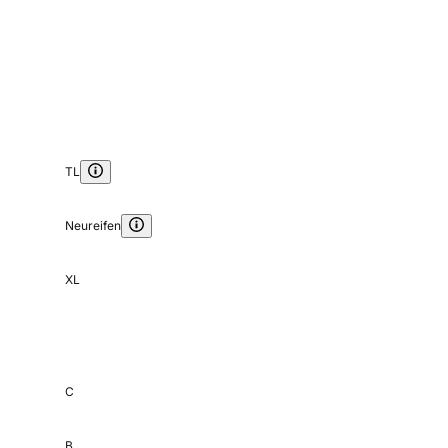
TL
Neureifen
XL
C
B