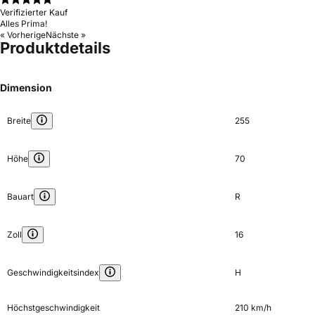
Verifizierter Kauf
Alles Prima!
« Vorherige
Nächste »
Produktdetails
Dimension
Breite
255
Höhe
70
Bauart
R
Zoll
16
Geschwindigkeitsindex
H
Höchstgeschwindigkeit
210 km/h