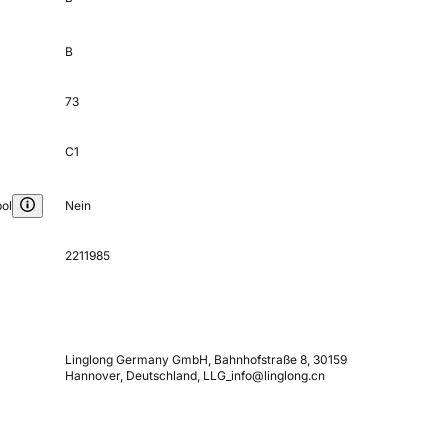
B
73
C1
ol
Nein
2211985
Linglong Germany GmbH, Bahnhofstraße 8, 30159
Hannover, Deutschland, LLG_info@linglong.cn