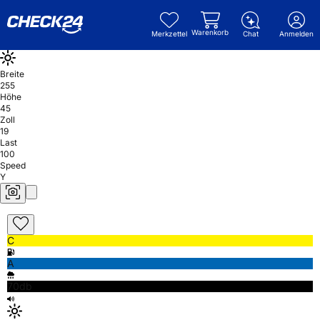
Warenkorb
Merkzettel
Chat
Anmelden
Breite
255
Höhe
45
Zoll
19
Last
100
Speed
Y
C
A
70db