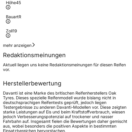
Höhe
45
Bauart
R
Zoll
19
Geschwindigkeitsindex
Y
mehr anzeigen
Redaktionsmeinungen
Höchstgeschwindigkeit
300 km/h
Aktuell liegen uns keine Redaktionsmeinungen für diesen Reifen
Lastindex
100
vor.
Höchstlast
800 kg
Herstellerbewertung
Gewicht (in kg)
12,63 kg
Davanti ist eine Marke des britischen Reifenherstellers Oak
Tyres. Dieses spezielle Reifenmodell wurde bislang nicht in
deutschsprachigen Reifentests geprüft, jedoch liegen
Generelle Merkmale
Testergebnisse zu anderen Davanti-Modellen vor. Diese zeigten
starke Leistungen auf Eis und beim Kraftstoffverbrauch, wiesen
Fahrzeugtyp
PKW
jedoch Verbesserungspotenzial auf trockener und nasser
Fahrbahn auf. Insgesamt fielen die Bewertungen daher gemischt
Verwendung
Sommerreifen
aus, wobei besonders die positiven Aspekte in bestimmten
Einsatzbereichen hervorstachen.