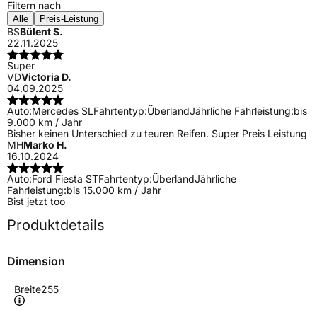
Filtern nach
Alle
Preis-Leistung
BS
Bülent S.
22.11.2025
Super
VD
Victoria D.
04.09.2025
Auto:
Mercedes SL
Fahrtentyp:
Überland
Jährliche Fahrleistung:
bis
9.000 km / Jahr
Bisher keinen Unterschied zu teuren Reifen. Super Preis Leistung
MH
Marko H.
16.10.2024
Auto:
Ford Fiesta ST
Fahrtentyp:
Überland
Jährliche
Fahrleistung:
bis 15.000 km / Jahr
Bist jetzt too
Produktdetails
Dimension
Breite
255