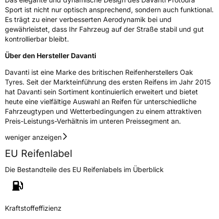
Fahrzeugklasse
C1
Sport ist nicht nur optisch ansprechend, sondern auch funktional.
Es trägt zu einer verbesserten Aerodynamik bei und
3PMSF / Schneeflockensymbol / Alpine-Symbol
Nein
gewährleistet, dass Ihr Fahrzeug auf der Straße stabil und gut
kontrollierbar bleibt.
Eisgrip
Nein
Über den Hersteller Davanti
EPREL ID
525204
Davanti ist eine Marke des britischen Reifenherstellers Oak
Tyres. Seit der Markteinführung des ersten Reifens im Jahr 2015
Allgemeine Produktsicherheit (GPSR)
hat Davanti sein Sortiment kontinuierlich erweitert und bietet
heute eine vielfältige Auswahl an Reifen für unterschiedliche
Herstellerkontakt
Davanti World B.V., Keizersgrach 62-64 1015
CS Amsterdam Netherlands, info@davanti-
Fahrzeugtypen und Wetterbedingungen zu einem attraktiven
tyres.com
Preis-Leistungs-Verhältnis im unteren Preissegment an.
weniger anzeigen
EU Reifenlabel
Die Bestandteile des EU Reifenlabels im Überblick
Kraftstoffeffizienz