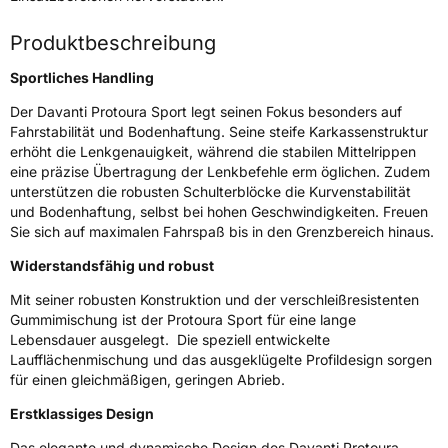
Modellname
Protoura Sport
Fahrzeugart
PKW & SUV
Produktbeschreibung
Sportliches Handling
Weitere Eigenschaften
Der Davanti Protoura Sport legt seinen Fokus besonders auf
Schlauchtyp
TL
Fahrstabilität und Bodenhaftung. Seine steife Karkassenstruktur
erhöht die Lenkgenauigkeit, während die stabilen Mittelrippen
eine präzise Übertragung der Lenkbefehle erm öglichen. Zudem
Zustand
Neureifen
unterstützen die robusten Schulterblöcke die Kurvenstabilität
und Bodenhaftung, selbst bei hohen Geschwindigkeiten. Freuen
Sie sich auf maximalen Fahrspaß bis in den Grenzbereich hinaus.
EU Label
Widerstandsfähig und robust
Effizienz
C
Mit seiner robusten Konstruktion und der verschleißresistenten
Gummimischung ist der Protoura Sport für eine lange
Nasshaftung
A
Lebensdauer ausgelegt. Die speziell entwickelte
Laufflächenmischung und das ausgeklügelte Profildesign sorgen
Rollgeräusch (Klasse)
B
für einen gleichmäßigen, geringen Abrieb.
Erstklassiges Design
Rollgeräusch (dB)
70
Das elegante und dynamische Design des Davanti Protoura