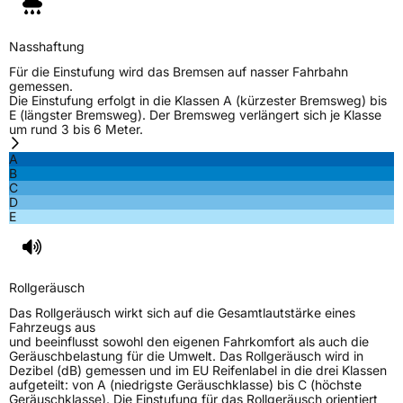
Rollgeräusch (dB)
70
Fahrzeugklasse
C1
Nasshaftung
Für die Einstufung wird das Bremsen auf nasser Fahrbahn
3PMSF / Schneeflockensymbol / Alpine-Symbol
Nein
gemessen.
Die Einstufung erfolgt in die Klassen A (kürzester Bremsweg) bis
E (längster Bremsweg). Der Bremsweg verlängert sich je Klasse
Eisgrip
Nein
um rund 3 bis 6 Meter.
EPREL ID
461449
A
B
Allgemeine Produktsicherheit (GPSR)
C
D
E
Herstellerkontakt
Double Coin, DISTRIBOULEVARD 25 4782
PV MOERDIJK THE NETHERLANDS,
doublecoineurope@gmail.com
Rollgeräusch
Das Rollgeräusch wirkt sich auf die Gesamtlautstärke eines
Fahrzeugs aus
und beeinflusst sowohl den eigenen Fahrkomfort als auch die
Geräuschbelastung für die Umwelt. Das Rollgeräusch wird in
Dezibel (dB) gemessen und im EU Reifenlabel in die drei Klassen
aufgeteilt: von A (niedrigste Geräuschklasse) bis C (höchste
Geräuschklasse). Die Einstufung für das Rollgeräusch orientiert