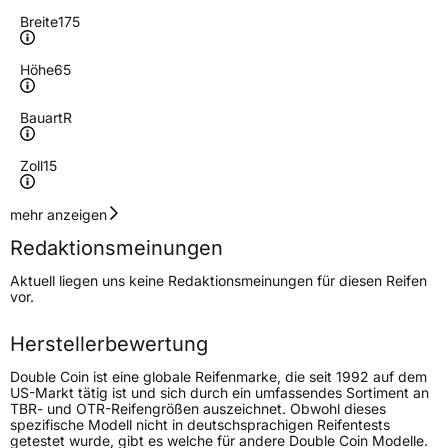
Breite
175
Höhe
65
Bauart
R
Zoll
15
Geschwindigkeitsindex
H
mehr anzeigen
Redaktionsmeinungen
Höchstgeschwindigkeit
210 km/h
Aktuell liegen uns keine Redaktionsmeinungen für diesen Reifen
Lastindex
84
vor.
Höchstlast
500 kg
Herstellerbewertung
Double Coin ist eine globale Reifenmarke, die seit 1992 auf dem
Generelle Merkmale
US-Markt tätig ist und sich durch ein umfassendes Sortiment an
TBR- und OTR-Reifengrößen auszeichnet. Obwohl dieses
Fahrzeugtyp
PKW
spezifische Modell nicht in deutschsprachigen Reifentests
getestet wurde, gibt es welche für andere Double Coin Modelle.