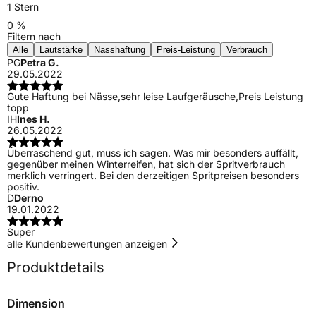
1 Stern
0 %
Filtern nach
Alle
Lautstärke
Nasshaftung
Preis-Leistung
Verbrauch
PG
Petra G.
29.05.2022
Gute Haftung bei Nässe,sehr leise Laufgeräusche,Preis Leistung
topp
IH
Ines H.
26.05.2022
Überraschend gut, muss ich sagen. Was mir besonders auffällt,
gegenüber meinen Winterreifen, hat sich der Spritverbrauch
merklich verringert. Bei den derzeitigen Spritpreisen besonders
positiv.
D
Derno
19.01.2022
Super
alle Kundenbewertungen anzeigen
Produktdetails
Dimension