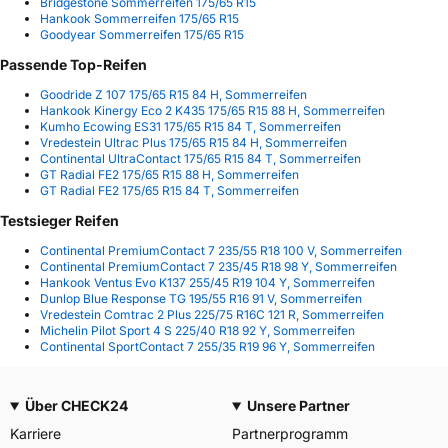
Bridgestone Sommerreifen 175/65 R15
Hankook Sommerreifen 175/65 R15
Goodyear Sommerreifen 175/65 R15
Passende Top-Reifen
Goodride Z 107 175/65 R15 84 H, Sommerreifen
Hankook Kinergy Eco 2 K435 175/65 R15 88 H, Sommerreifen
Kumho Ecowing ES31 175/65 R15 84 T, Sommerreifen
Vredestein Ultrac Plus 175/65 R15 84 H, Sommerreifen
Continental UltraContact 175/65 R15 84 T, Sommerreifen
GT Radial FE2 175/65 R15 88 H, Sommerreifen
GT Radial FE2 175/65 R15 84 T, Sommerreifen
Testsieger Reifen
Continental PremiumContact 7 235/55 R18 100 V, Sommerreifen
Continental PremiumContact 7 235/45 R18 98 Y, Sommerreifen
Hankook Ventus Evo K137 255/45 R19 104 Y, Sommerreifen
Dunlop Blue Response TG 195/55 R16 91 V, Sommerreifen
Vredestein Comtrac 2 Plus 225/75 R16C 121 R, Sommerreifen
Michelin Pilot Sport 4 S 225/40 R18 92 Y, Sommerreifen
Continental SportContact 7 255/35 R19 96 Y, Sommerreifen
Über CHECK24
Unsere Partner
Karriere
Partnerprogramm