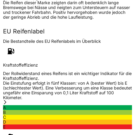
Verwendung
Sommerreifen
Die Reifen dieser Marke zeigten darin oft bedenklich lange
Bremswege bei Nässe und neigten zum Untersteuern auf nasser
Modellname
DC88
und trockener Fahrbahn. Positiv hervorgehoben wurde jedoch
der geringe Abrieb und die hohe Laufleistung.
Fahrzeugart
PKW & SUV
EU Reifenlabel
Weitere Eigenschaften
Die Bestandteile des EU Reifenlabels im Überblick
Schlauchtyp
TL
Zustand
Neureifen
Kraftstoffeffizienz
Der Rollwiderstand eines Reifens ist ein wichtiger Indikator für die
Kraftstoffeffizienz.
EU Label
Die Einstufung erfolgt in fünf Klassen: von A (bester Wert) bis E
(schlechtester Wert). Eine Verbesserung um eine Klasse bedeutet
ungefähr eine Einsparung von 0,1 Liter Kraftstoff auf 100
Effizienz
D
Kilometer.
A
Nasshaftung
D
B
C
D
Rollgeräusch (Klasse)
B
E