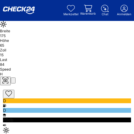
Warenkorb
Merkzettel
Chat
Anmelden
Breite
175
Höhe
65
Zoll
15
Last
84
Speed
H
D
D
70db