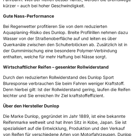
kürzer – auch bei hoher Geschwindigkeit.
EPREL ID
609957
Gute Nass-Performance
Allgemeine Produktsicherheit (GPSR)
Bei Regenwetter profitieren Sie von dem reduzierten
Herstellerkontakt
Goodyear S.A. Innovation Center, Avenue
Aquaplaning-Risiko des Dunlop. Breite Profilrillen nehmen dazu
Gordon Smith 7750 Colmar-Berg Luxemburg,
Wasser von der Straßenoberfläche auf und leiten es über
www.goodyear.eu
Querkanäle zwischen den Schulterblöcken ab. Zusätzlich ist in
der Gummimischung eine besondere Polymer-Verbindung
enthalten, welche für mehr Haftung bei Nässe sorgt.
Wirtschaftlicher Reifen – gesenkter Rollwiderstand
Durch den reduzierten Rollwiderstand des Dunlop Sport
Bluresponse verbrauchen Sie beim Fahren weniger Kraftstoff.
Denn hierbei gilt: Ist der Rollwiderstand gering, laufen die Reifen
leichter und Sie erreichen Ihr Ziel kraftstoffeffizient.
Über den Hersteller Dunlop
Die Marke Dunlop, gegründet im Jahr 1889, ist eine bekannte
Reifenmarke weltweit und hat ihren Sitz in Kobe, Japan. Sie ist
spezialisiert auf die Entwicklung, Produktion und den Verkauf
von Reifen für verschiedene Arten von Motorfahrzeugen. Dunlop