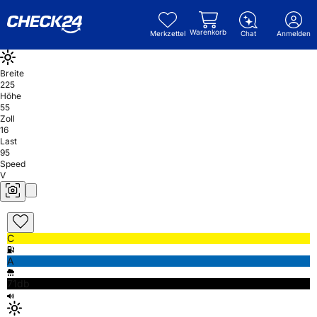
Warenkorb
Merkzettel
Chat
Anmelden
Breite
225
Höhe
55
Zoll
16
Last
95
Speed
V
C
A
71db