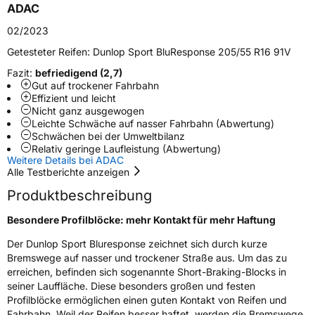
ADAC
Schlauchtyp
TL
02/2023
Zustand
Neureifen
Getesteter Reifen:
Dunlop Sport BluResponse 205/55 R16 91V
Fazit:
befriedigend (2,7)
Gut auf trockener Fahrbahn
EU Label
Effizient und leicht
Nicht ganz ausgewogen
Effizienz
C
Leichte Schwäche auf nasser Fahrbahn (Abwertung)
Schwächen bei der Umweltbilanz
Relativ geringe Laufleistung (Abwertung)
Nasshaftung
A
Weitere Details bei ADAC
Alle Testberichte anzeigen
Rollgeräusch (Klasse)
B
Produktbeschreibung
Rollgeräusch (dB)
71
Besondere Profilblöcke: mehr Kontakt für mehr Haftung
Fahrzeugklasse
C1
Der Dunlop Sport Bluresponse zeichnet sich durch kurze
Bremswege auf nasser und trockener Straße aus. Um das zu
erreichen, befinden sich sogenannte Short-Braking-Blocks in
3PMSF / Schneeflockensymbol / Alpine-Symbol
Nein
seiner Lauffläche. Diese besonders großen und festen
Profilblöcke ermöglichen einen guten Kontakt von Reifen und
Eisgrip
Nein
Fahrbahn. Weil der Reifen besser haftet, werden die Bremswege