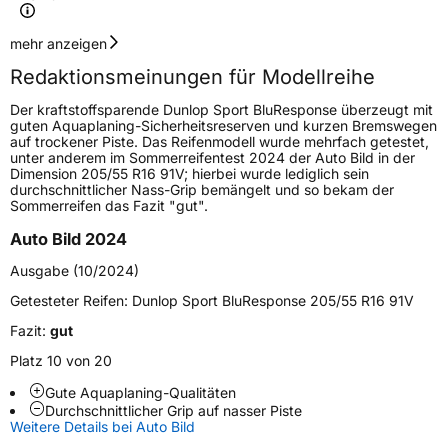
Geschwindigkeitsindex
V
mehr anzeigen
Redaktionsmeinungen für Modellreihe
Höchstgeschwindigkeit
240 km/h
Der kraftstoffsparende Dunlop Sport BluResponse überzeugt mit
Lastindex
95
guten Aquaplaning-Sicherheitsreserven und kurzen Bremswegen
auf trockener Piste. Das Reifenmodell wurde mehrfach getestet,
unter anderem im Sommerreifentest 2024 der Auto Bild in der
Höchstlast
690 kg
Dimension 205/55 R16 91V; hierbei wurde lediglich sein
durchschnittlicher Nass-Grip bemängelt und so bekam der
Gewicht (in kg)
9,11 kg
Sommerreifen das Fazit "gut".
Auto Bild 2024
Generelle Merkmale
Ausgabe (10/2024)
Fahrzeugtyp
PKW
Getesteter Reifen:
Dunlop Sport BluResponse 205/55 R16 91V
Verwendung
Sommerreifen
Fazit:
gut
Modellname
SP Sport BluResponse
Platz 10 von 20
Fahrzeugart
PKW & SUV
Gute Aquaplaning-Qualitäten
Durchschnittlicher Grip auf nasser Piste
Weitere Details bei Auto Bild
Weitere Eigenschaften