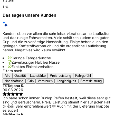
1 Stern
1 %
Das sagen unsere Kunden
Kunden loben vor allem die sehr leise, vibrationsarme Laufkultur
und das ruhige Fahrverhalten. Viele schätzen zudem den guten
Grip und die zuverlässige Nasshaftung. Einige heben auch den
geringen Kraftstoffverbrauch und die ordentliche Laufleistung
hervor. Negatives wird kaum erwähnt.
Geringe Fahrgeräusche
Zuverlässiger Halt bei Nässe
Exaktes Einlenkverhalten
Filtern nach
Alle
Qualität
Lautstärke
Preis-Leistung
Fahrgefühl
Nasshaftung
Grip
Verbrauch
Langlebigkeit
Bremsleistung
TS
Tatjana S.
06.08.2026
Ich habe schon immer Dunlop Reifen bestellt, weil diese sehr gut
sind und geräuscharm. Preis/ Leistung stimmt hier auf jeden Fall
💯 👍👍 Sehr empfehlenswert 🫶 Auch mit der Lieferung klappte
es super!
MH
Martin H.