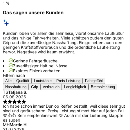
1 %
Das sagen unsere Kunden
Kunden loben vor allem die sehr leise, vibrationsarme Laufkultur
und das ruhige Fahrverhalten. Viele schätzen zudem den guten
Grip und die zuverlässige Nasshaftung. Einige heben auch den
geringen Kraftstoffverbrauch und die ordentliche Laufleistung
hervor. Negatives wird kaum erwähnt.
Geringe Fahrgeräusche
Zuverlässiger Halt bei Nässe
Exaktes Einlenkverhalten
Filtern nach
Alle
Qualität
Lautstärke
Preis-Leistung
Fahrgefühl
Nasshaftung
Grip
Verbrauch
Langlebigkeit
Bremsleistung
TS
Tatjana S.
06.08.2026
Ich habe schon immer Dunlop Reifen bestellt, weil diese sehr gut
sind und geräuscharm. Preis/ Leistung stimmt hier auf jeden Fall
💯 👍👍 Sehr empfehlenswert 🫶 Auch mit der Lieferung klappte
es super!
MH
Martin H.
31.07.2026