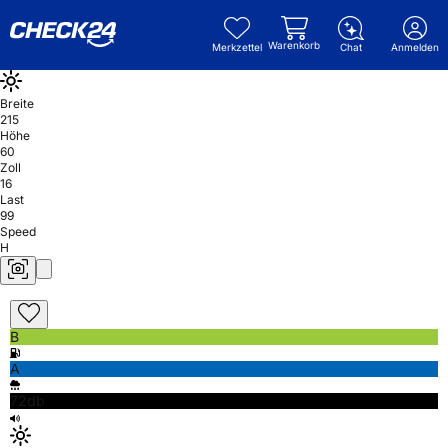
Warenkorb
Merkzettel
Chat
Anmelden
Breite
215
Höhe
60
Zoll
16
Last
99
Speed
H
B
A
72db