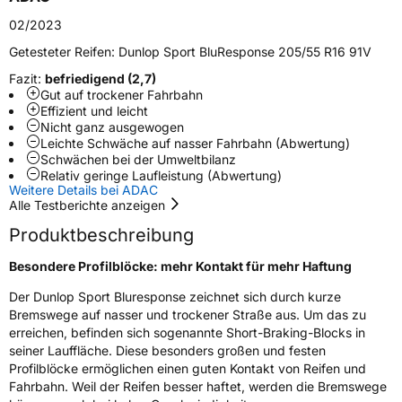
Schlauchtyp
TL
02/2023
Zustand
Neureifen
Getesteter Reifen:
Dunlop Sport BluResponse 205/55 R16 91V
Fazit:
befriedigend (2,7)
Verstärkt
XL
Gut auf trockener Fahrbahn
Effizient und leicht
Nicht ganz ausgewogen
EU Label
Leichte Schwäche auf nasser Fahrbahn (Abwertung)
Schwächen bei der Umweltbilanz
Relativ geringe Laufleistung (Abwertung)
Effizienz
B
Weitere Details bei ADAC
Alle Testberichte anzeigen
Nasshaftung
A
Produktbeschreibung
Rollgeräusch (Klasse)
B
Besondere Profilblöcke: mehr Kontakt für mehr Haftung
Der Dunlop Sport Bluresponse zeichnet sich durch kurze
Rollgeräusch (dB)
72
Bremswege auf nasser und trockener Straße aus. Um das zu
erreichen, befinden sich sogenannte Short-Braking-Blocks in
Fahrzeugklasse
C1
seiner Lauffläche. Diese besonders großen und festen
Profilblöcke ermöglichen einen guten Kontakt von Reifen und
3PMSF / Schneeflockensymbol / Alpine-Symbol
Nein
Fahrbahn. Weil der Reifen besser haftet, werden die Bremswege