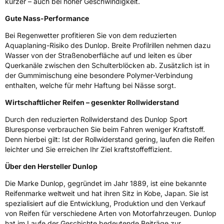
kürzer – auch bei hoher Geschwindigkeit.
Eisgrip
Nein
Gute Nass-Performance
EPREL ID
609997
Bei Regenwetter profitieren Sie von dem reduzierten
Aquaplaning-Risiko des Dunlop. Breite Profilrillen nehmen dazu
Allgemeine Produktsicherheit (GPSR)
Wasser von der Straßenoberfläche auf und leiten es über
Querkanäle zwischen den Schulterblöcken ab. Zusätzlich ist in
Herstellerkontakt
Goodyear S.A. Innovation Center, Avenue
Gordon Smith 7750 Colmar-Berg Luxemburg,
der Gummimischung eine besondere Polymer-Verbindung
www.goodyear.eu
enthalten, welche für mehr Haftung bei Nässe sorgt.
Wirtschaftlicher Reifen – gesenkter Rollwiderstand
Durch den reduzierten Rollwiderstand des Dunlop Sport
Bluresponse verbrauchen Sie beim Fahren weniger Kraftstoff.
Denn hierbei gilt: Ist der Rollwiderstand gering, laufen die Reifen
leichter und Sie erreichen Ihr Ziel kraftstoffeffizient.
Über den Hersteller Dunlop
Die Marke Dunlop, gegründet im Jahr 1889, ist eine bekannte
Reifenmarke weltweit und hat ihren Sitz in Kobe, Japan. Sie ist
spezialisiert auf die Entwicklung, Produktion und den Verkauf
von Reifen für verschiedene Arten von Motorfahrzeugen. Dunlop
hat im Laufe der Geschichte bedeutende Beiträge zur