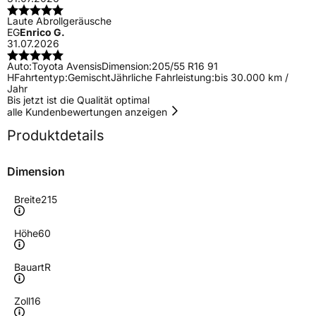
Laute Abrollgeräusche
EG
Enrico G.
31.07.2026
Auto:
Toyota Avensis
Dimension:
205/55 R16 91
H
Fahrtentyp:
Gemischt
Jährliche Fahrleistung:
bis 30.000 km /
Jahr
Bis jetzt ist die Qualität optimal
alle Kundenbewertungen anzeigen
Produktdetails
Dimension
Breite
215
Höhe
60
Bauart
R
Zoll
16