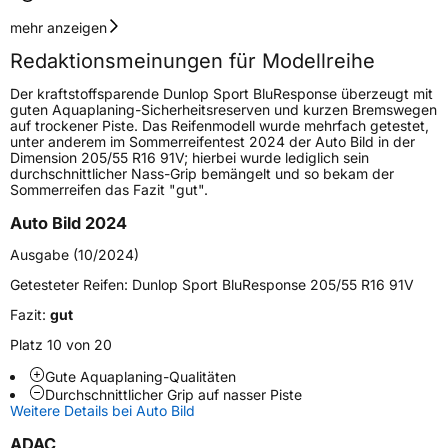
Geschwindigkeitsindex
H
mehr anzeigen
Redaktionsmeinungen für Modellreihe
Höchstgeschwindigkeit
210 km/h
Der kraftstoffsparende Dunlop Sport BluResponse überzeugt mit
Lastindex
99
guten Aquaplaning-Sicherheitsreserven und kurzen Bremswegen
auf trockener Piste. Das Reifenmodell wurde mehrfach getestet,
unter anderem im Sommerreifentest 2024 der Auto Bild in der
Höchstlast
775 kg
Dimension 205/55 R16 91V; hierbei wurde lediglich sein
durchschnittlicher Nass-Grip bemängelt und so bekam der
Gewicht (in kg)
9,55 kg
Sommerreifen das Fazit "gut".
Auto Bild 2024
Generelle Merkmale
Ausgabe (10/2024)
Fahrzeugtyp
PKW
Getesteter Reifen:
Dunlop Sport BluResponse 205/55 R16 91V
Verwendung
Sommerreifen
Fazit:
gut
Modellname
SP Sport BluResponse
Platz 10 von 20
Fahrzeugart
PKW & SUV
Gute Aquaplaning-Qualitäten
Durchschnittlicher Grip auf nasser Piste
Weitere Details bei Auto Bild
Weitere Eigenschaften
ADAC