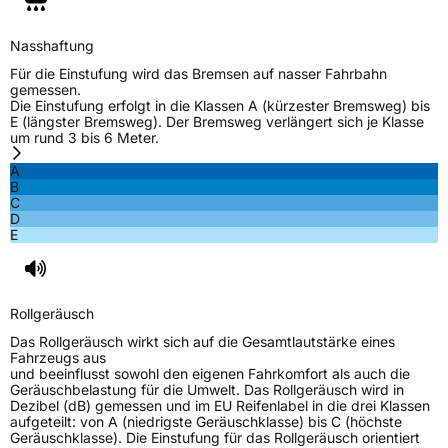
Verstärkt
XL
Nasshaftung
Für die Einstufung wird das Bremsen auf nasser Fahrbahn
gemessen.
EU Label
Die Einstufung erfolgt in die Klassen A (kürzester Bremsweg) bis
E (längster Bremsweg). Der Bremsweg verlängert sich je Klasse
um rund 3 bis 6 Meter.
Effizienz
C
A
B
Nasshaftung
B
C
D
E
Rollgeräusch (Klasse)
B
Rollgeräusch (dB)
71
Rollgeräusch
Fahrzeugklasse
C1
Das Rollgeräusch wirkt sich auf die Gesamtlautstärke eines
Fahrzeugs aus
3PMSF / Schneeflockensymbol / Alpine-Symbol
Nein
und beeinflusst sowohl den eigenen Fahrkomfort als auch die
Geräuschbelastung für die Umwelt. Das Rollgeräusch wird in
Dezibel (dB) gemessen und im EU Reifenlabel in die drei Klassen
EPREL ID
724704
aufgeteilt: von A (niedrigste Geräuschklasse) bis C (höchste
Geräuschklasse). Die Einstufung für das Rollgeräusch orientiert