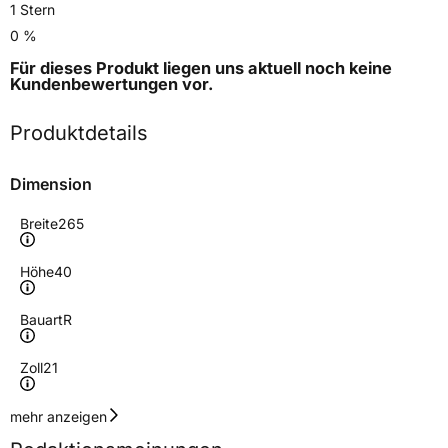
1 Stern
0 %
Für dieses Produkt liegen uns aktuell noch keine
Kundenbewertungen
vor.
Produktdetails
Dimension
Breite
265
Höhe
40
Bauart
R
Zoll
21
Geschwindigkeitsindex
Y
mehr anzeigen