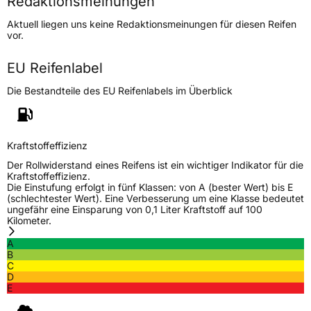
Redaktionsmeinungen
Höchstgeschwindigkeit
300 km/h
Aktuell liegen uns keine Redaktionsmeinungen für diesen Reifen
Lastindex
105
vor.
Höchstlast
925 kg
EU Reifenlabel
Gewicht (in kg)
14,319 kg
Die Bestandteile des EU Reifenlabels im Überblick
Generelle Merkmale
Fahrzeugtyp
PKW
Kraftstoffeffizienz
Verwendung
Sommerreifen
Der Rollwiderstand eines Reifens ist ein wichtiger Indikator für die
Kraftstoffeffizienz.
Modellname
MSU01
Die Einstufung erfolgt in fünf Klassen: von A (bester Wert) bis E
(schlechtester Wert). Eine Verbesserung um eine Klasse bedeutet
Fahrzeugart
PKW & SUV
ungefähr eine Einsparung von 0,1 Liter Kraftstoff auf 100
Kilometer.
A
Weitere Eigenschaften
B
C
Schlauchtyp
TL
D
E
Zustand
Neureifen