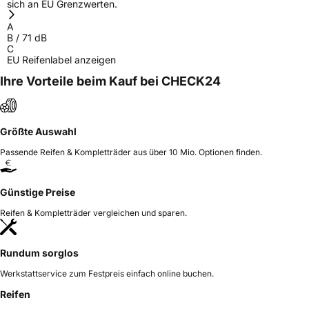
Allgemeine Produktsicherheit (GPSR)
sich an EU Grenzwerten.
A
Herstellerkontakt
Sailun Europe GmbH, Grosser Hasenpfad 30
B
/
71
dB
60598 Frankfurt Germany,
C
www.sailuntire.com
EU Reifenlabel anzeigen
Ihre Vorteile beim Kauf bei CHECK24
Größte Auswahl
Passende Reifen & Kompletträder aus über 10 Mio. Optionen finden.
Günstige Preise
Reifen & Kompletträder vergleichen und sparen.
Rundum sorglos
Werkstattservice zum Festpreis einfach online buchen.
Reifen