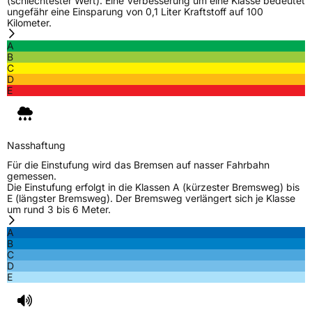
(schlechtester Wert). Eine Verbesserung um eine Klasse bedeutet
Weitere Eigenschaften
ungefähr eine Einsparung von 0,1 Liter Kraftstoff auf 100
Kilometer.
Schlauchtyp
TL
A
B
Zustand
Neureifen
C
D
E
EU Label
Effizienz
D
Nasshaftung
Für die Einstufung wird das Bremsen auf nasser Fahrbahn
Nasshaftung
A
gemessen.
Die Einstufung erfolgt in die Klassen A (kürzester Bremsweg) bis
E (längster Bremsweg). Der Bremsweg verlängert sich je Klasse
Rollgeräusch (Klasse)
A
um rund 3 bis 6 Meter.
A
Rollgeräusch (dB)
67
B
C
Fahrzeugklasse
C1
D
E
3PMSF / Schneeflockensymbol / Alpine-Symbol
Nein