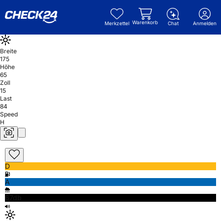
Warenkorb
Merkzettel
Chat
Anmelden
Breite
175
Höhe
65
Zoll
15
Last
84
Speed
H
D
A
67db