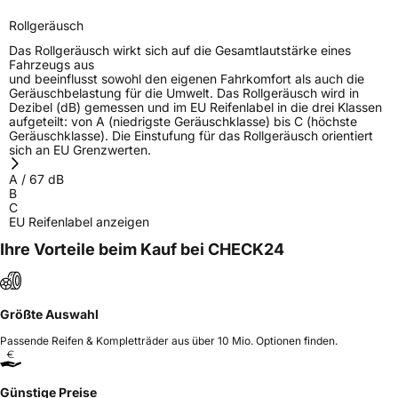
EPREL ID
2177097
Rollgeräusch
Das Rollgeräusch wirkt sich auf die Gesamtlautstärke eines
Allgemeine Produktsicherheit (GPSR)
Fahrzeugs aus
und beeinflusst sowohl den eigenen Fahrkomfort als auch die
Herstellerkontakt
Davanti World B.V.
Geräuschbelastung für die Umwelt. Das Rollgeräusch wird in
Dezibel (dB) gemessen und im EU Reifenlabel in die drei Klassen
Verantwortliche in
Keizersgrach 62-64 1015 CS Amsterdam
aufgeteilt: von A (niedrigste Geräuschklasse) bis C (höchste
der EU
Netherlands
Geräuschklasse). Die Einstufung für das Rollgeräusch orientiert
sich an EU Grenzwerten.
A
/
67
dB
B
C
EU Reifenlabel anzeigen
Ihre Vorteile beim Kauf bei CHECK24
Größte Auswahl
Passende Reifen & Kompletträder aus über 10 Mio. Optionen finden.
Günstige Preise