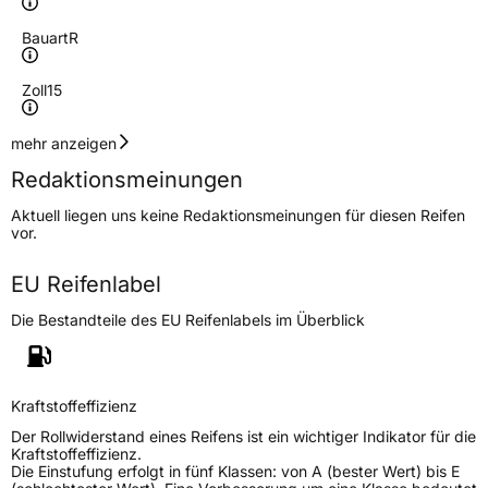
Bauart
R
Zoll
15
Geschwindigkeitsindex
H
mehr anzeigen
Redaktionsmeinungen
Lastindex
84
Aktuell liegen uns keine Redaktionsmeinungen für diesen Reifen
vor.
Höchstlast
500 kg
EU Reifenlabel
Generelle Merkmale
Die Bestandteile des EU Reifenlabels im Überblick
Fahrzeugtyp
PKW
Verwendung
Sommerreifen
Modellname
Aterna
Kraftstoffeffizienz
Fahrzeugart
PKW & SUV
Der Rollwiderstand eines Reifens ist ein wichtiger Indikator für die
Kraftstoffeffizienz.
Die Einstufung erfolgt in fünf Klassen: von A (bester Wert) bis E