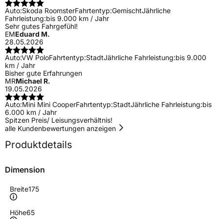
Auto:
Skoda Roomster
Fahrtentyp:
Gemischt
Jährliche
Fahrleistung:
bis 9.000 km / Jahr
Sehr gutes Fahrgefühl!
EM
Eduard M.
28.05.2026
Auto:
VW Polo
Fahrtentyp:
Stadt
Jährliche Fahrleistung:
bis 9.000
km / Jahr
Bisher gute Erfahrungen
MR
Michael R.
19.05.2026
Auto:
Mini Mini Cooper
Fahrtentyp:
Stadt
Jährliche Fahrleistung:
bis
6.000 km / Jahr
Spitzen Preis/ Leisungsverhältnis!
alle Kundenbewertungen anzeigen
Produktdetails
Dimension
Breite
175
Höhe
65