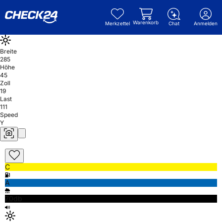
Warenkorb
Merkzettel
Chat
Anmelden
Breite
285
Höhe
45
Zoll
19
Last
111
Speed
Y
C
A
70db