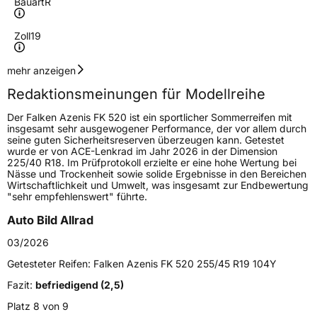
Bauart
R
Zoll
19
Geschwindigkeitsindex
Y
mehr anzeigen
Redaktionsmeinungen für Modellreihe
Höchstgeschwindigkeit
300 km/h
Der Falken Azenis FK 520 ist ein sportlicher Sommerreifen mit
Lastindex
111
insgesamt sehr ausgewogener Performance, der vor allem durch
seine guten Sicherheitsreserven überzeugen kann. Getestet
wurde er von ACE-Lenkrad im Jahr 2026 in der Dimension
Höchstlast
1090 kg
225/40 R18. Im Prüfprotokoll erzielte er eine hohe Wertung bei
Nässe und Trockenheit sowie solide Ergebnisse in den Bereichen
Gewicht (in kg)
14 kg
Wirtschaftlichkeit und Umwelt, was insgesamt zur Endbewertung
"sehr empfehlenswert" führte.
Generelle Merkmale
Auto Bild Allrad
Fahrzeugtyp
PKW
03/2026
Verwendung
Sommerreifen
Getesteter Reifen:
Falken Azenis FK 520 255/45 R19 104Y
Modellname
Azenis FK 520
Fazit:
befriedigend (2,5)
Fahrzeugart
PKW & SUV
Platz 8 von 9