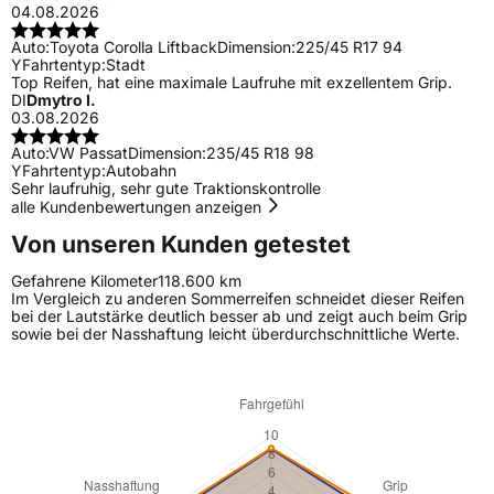
04.08.2026
Auto:
Toyota Corolla Liftback
Dimension:
225/45 R17 94
Y
Fahrtentyp:
Stadt
Top Reifen, hat eine maximale Laufruhe mit exzellentem Grip.
DI
Dmytro I.
03.08.2026
Auto:
VW Passat
Dimension:
235/45 R18 98
Y
Fahrtentyp:
Autobahn
Sehr laufruhig, sehr gute Traktionskontrolle
alle Kundenbewertungen anzeigen
Von unseren Kunden getestet
Gefahrene Kilometer
118.600 km
Im Vergleich zu anderen Sommerreifen schneidet dieser Reifen
bei der Lautstärke deutlich besser ab und zeigt auch beim Grip
sowie bei der Nasshaftung leicht überdurchschnittliche Werte.