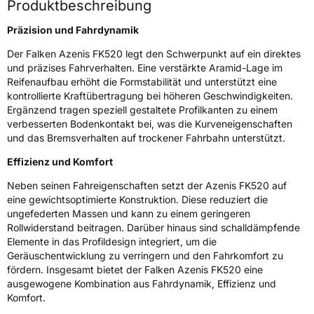
Produktbeschreibung
Rollgeräusch (dB)
70
Präzision und Fahrdynamik
Fahrzeugklasse
C1
Der Falken Azenis FK520 legt den Schwerpunkt auf ein direktes
3PMSF / Schneeflockensymbol / Alpine-Symbol
Nein
und präzises Fahrverhalten. Eine verstärkte Aramid-Lage im
Reifenaufbau erhöht die Formstabilität und unterstützt eine
kontrollierte Kraftübertragung bei höheren Geschwindigkeiten.
EPREL ID
1367589
Ergänzend tragen speziell gestaltete Profilkanten zu einem
verbesserten Bodenkontakt bei, was die Kurveneigenschaften
Allgemeine Produktsicherheit (GPSR)
und das Bremsverhalten auf trockener Fahrbahn unterstützt.
Herstellerkontakt
Falken Tyre Europe GmbH, Berliner Strasse
Effizienz und Komfort
74-76 63065 Offenbach am Main
Deutschland, info@falkentyre.com
Neben seinen Fahreigenschaften setzt der Azenis FK520 auf
eine gewichtsoptimierte Konstruktion. Diese reduziert die
ungefederten Massen und kann zu einem geringeren
Rollwiderstand beitragen. Darüber hinaus sind schalldämpfende
Elemente in das Profildesign integriert, um die
Geräuschentwicklung zu verringern und den Fahrkomfort zu
fördern. Insgesamt bietet der Falken Azenis FK520 eine
ausgewogene Kombination aus Fahrdynamik, Effizienz und
Komfort.