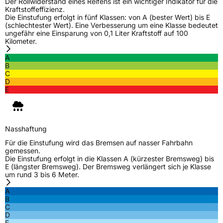
Der Rollwiderstand eines Reifens ist ein wichtiger Indikator für die
Kraftstoffeffizienz.
Die Einstufung erfolgt in fünf Klassen: von A (bester Wert) bis E
(schlechtester Wert). Eine Verbesserung um eine Klasse bedeutet
ungefähr eine Einsparung von 0,1 Liter Kraftstoff auf 100
Kilometer.
A
B
C
D
E
Nasshaftung
Für die Einstufung wird das Bremsen auf nasser Fahrbahn
gemessen.
Die Einstufung erfolgt in die Klassen A (kürzester Bremsweg) bis
E (längster Bremsweg). Der Bremsweg verlängert sich je Klasse
um rund 3 bis 6 Meter.
A
B
C
D
E