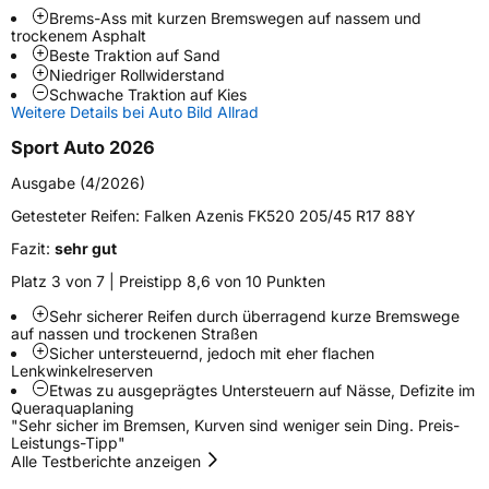
Brems-Ass mit kurzen Bremswegen auf nassem und
trockenem Asphalt
Weitere Eigenschaften
Beste Traktion auf Sand
Niedriger Rollwiderstand
Schlauchtyp
TL
Schwache Traktion auf Kies
Weitere Details bei Auto Bild Allrad
Zustand
Neureifen
Sport Auto 2026
Ausgabe (4/2026)
Verstärkt
XL
Getesteter Reifen:
Falken Azenis FK520 205/45 R17 88Y
Felgenschutz
FP
Fazit:
sehr gut
Platz 3 von 7 | Preistipp 8,6 von 10 Punkten
EU Label
Sehr sicherer Reifen durch überragend kurze Bremswege
auf nassen und trockenen Straßen
Effizienz
C
Sicher untersteuernd, jedoch mit eher flachen
Lenkwinkelreserven
Etwas zu ausgeprägtes Untersteuern auf Nässe, Defizite im
Nasshaftung
A
Queraquaplaning
"Sehr sicher im Bremsen, Kurven sind weniger sein Ding. Preis-
Leistungs-Tipp"
Rollgeräusch (Klasse)
A
Alle Testberichte anzeigen