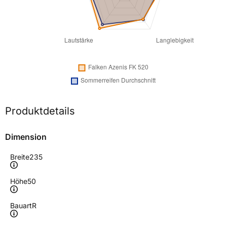
Produktdetails
Dimension
Breite
235
Höhe
50
Bauart
R