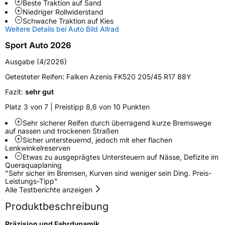
Beste Traktion auf Sand
Niedriger Rollwiderstand
Schlauchtyp
TL
Schwache Traktion auf Kies
Weitere Details bei Auto Bild Allrad
Zustand
Neureifen
Sport Auto 2026
Ausgabe (4/2026)
Verstärkt
XL
Getesteter Reifen:
Falken Azenis FK520 205/45 R17 88Y
Felgenschutz
MFS
Fazit:
sehr gut
Platz 3 von 7 | Preistipp 8,6 von 10 Punkten
EU Label
Sehr sicherer Reifen durch überragend kurze Bremswege
auf nassen und trockenen Straßen
Effizienz
C
Sicher untersteuernd, jedoch mit eher flachen
Lenkwinkelreserven
Etwas zu ausgeprägtes Untersteuern auf Nässe, Defizite im
Nasshaftung
A
Queraquaplaning
"Sehr sicher im Bremsen, Kurven sind weniger sein Ding. Preis-
Leistungs-Tipp"
Rollgeräusch (Klasse)
B
Alle Testberichte anzeigen
Produktbeschreibung
Rollgeräusch (dB)
70
Präzision und Fahrdynamik