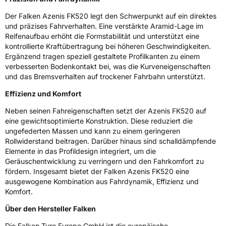
Fahrzeugklasse
C1
Der Falken Azenis FK520 legt den Schwerpunkt auf ein direktes
3PMSF / Schneeflockensymbol / Alpine-Symbol
Nein
und präzises Fahrverhalten. Eine verstärkte Aramid-Lage im
Reifenaufbau erhöht die Formstabilität und unterstützt eine
kontrollierte Kraftübertragung bei höheren Geschwindigkeiten.
Eisgrip
Nein
Ergänzend tragen speziell gestaltete Profilkanten zu einem
EPREL ID
912201
verbesserten Bodenkontakt bei, was die Kurveneigenschaften
und das Bremsverhalten auf trockener Fahrbahn unterstützt.
Allgemeine Produktsicherheit (GPSR)
Effizienz und Komfort
Herstellerkontakt
Falken Tyre Europe GmbH, Berliner Strasse
Neben seinen Fahreigenschaften setzt der Azenis FK520 auf
74-76 63065 Offenbach am Main
eine gewichtsoptimierte Konstruktion. Diese reduziert die
Deutschland, info@falkentyre.com
ungefederten Massen und kann zu einem geringeren
Rollwiderstand beitragen. Darüber hinaus sind schalldämpfende
Elemente in das Profildesign integriert, um die
Geräuschentwicklung zu verringern und den Fahrkomfort zu
fördern. Insgesamt bietet der Falken Azenis FK520 eine
ausgewogene Kombination aus Fahrdynamik, Effizienz und
Komfort.
Über den Hersteller Falken
Die Falken Tyre Europe GmbH ist die europäische