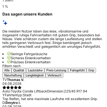
1 Stern
1 %
Das sagen unsere Kunden
Die meisten Nutzer loben das leise, vibrationsarme und
insgesamt ruhige Fahrverhalten mit gutem Grip, besonders bei
Nässe. Viele schätzen zudem die lange Laufleistung und stellen
teils geringeren Verbrauch fest. Einige bemängeln jedoch
erhöhten Verschleiß und gelegentlich ein unruhiges Fahrgefühl.
Geringe Fahrgeräusche
Sicheres Einlenkverhalten
Präzises Einlenkverhalten
Filtern nach
Alle
Qualität
Lautstärke
Preis-Leistung
Fahrgefühl
Grip
Nasshaftung
Langlebigkeit
Verbrauch
TV
Thomas V.
04.08.2026
Auto:
Toyota Corolla Liftback
Dimension:
225/45 R17 94
Y
Fahrtentyp:
Stadt
Top Reifen, hat eine maximale Laufruhe mit exzellentem Grip.
DI
Dmytro I.
03.08.2026