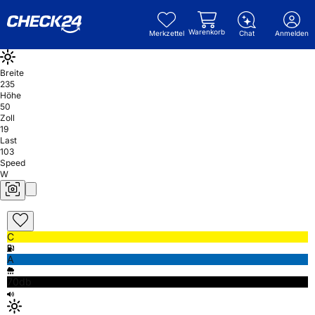
Warenkorb
Merkzettel
Chat
Anmelden
Breite
235
Höhe
50
Zoll
19
Last
103
Speed
W
C
A
70db