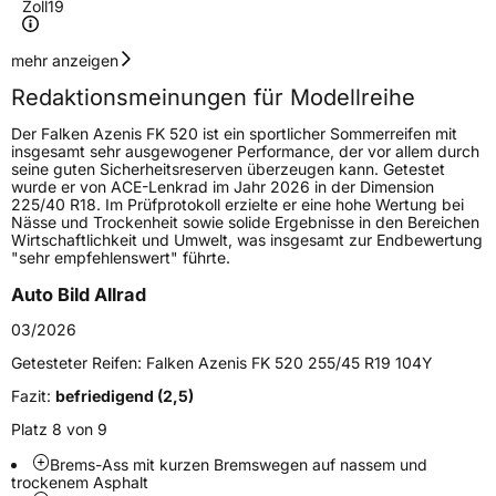
Zoll
19
Geschwindigkeitsindex
W
mehr anzeigen
Redaktionsmeinungen für Modellreihe
Höchstgeschwindigkeit
270 km/h
Der Falken Azenis FK 520 ist ein sportlicher Sommerreifen mit
Lastindex
103
insgesamt sehr ausgewogener Performance, der vor allem durch
seine guten Sicherheitsreserven überzeugen kann. Getestet
wurde er von ACE-Lenkrad im Jahr 2026 in der Dimension
Höchstlast
875 kg
225/40 R18. Im Prüfprotokoll erzielte er eine hohe Wertung bei
Nässe und Trockenheit sowie solide Ergebnisse in den Bereichen
Gewicht (in kg)
12,8 kg
Wirtschaftlichkeit und Umwelt, was insgesamt zur Endbewertung
"sehr empfehlenswert" führte.
Generelle Merkmale
Auto Bild Allrad
Fahrzeugtyp
PKW
03/2026
Verwendung
Sommerreifen
Getesteter Reifen:
Falken Azenis FK 520 255/45 R19 104Y
Modellname
Azenis FK 520
Fazit:
befriedigend (2,5)
Fahrzeugart
PKW & SUV
Platz 8 von 9
Brems-Ass mit kurzen Bremswegen auf nassem und
trockenem Asphalt
Weitere Eigenschaften