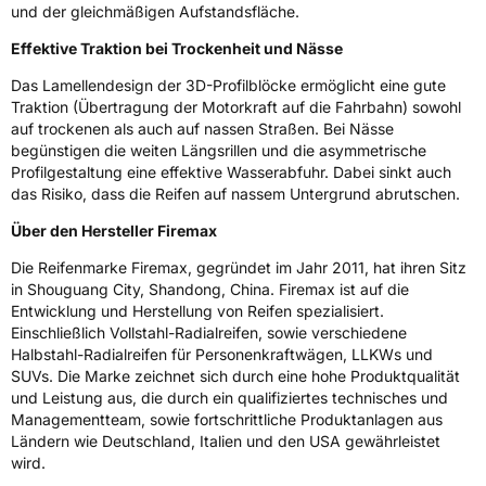
und der gleichmäßigen Aufstandsfläche.
Modellname
FM 601
Effektive Traktion bei Trockenheit und Nässe
Fahrzeugart
PKW & SUV
Das Lamellendesign der 3D-Profilblöcke ermöglicht eine gute
Traktion (Übertragung der Motorkraft auf die Fahrbahn) sowohl
Weitere Eigenschaften
auf trockenen als auch auf nassen Straßen. Bei Nässe
begünstigen die weiten Längsrillen und die asymmetrische
Schlauchtyp
TL
Profilgestaltung eine effektive Wasserabfuhr. Dabei sinkt auch
das Risiko, dass die Reifen auf nassem Untergrund abrutschen.
Zustand
Neureifen
Über den Hersteller Firemax
Verstärkt
XL
Die Reifenmarke Firemax, gegründet im Jahr 2011, hat ihren Sitz
in Shouguang City, Shandong, China. Firemax ist auf die
Entwicklung und Herstellung von Reifen spezialisiert.
EU Label
Einschließlich Vollstahl-Radialreifen, sowie verschiedene
Halbstahl-Radialreifen für Personenkraftwägen, LLKWs und
Effizienz
C
SUVs. Die Marke zeichnet sich durch eine hohe Produktqualität
und Leistung aus, die durch ein qualifiziertes technisches und
Managementteam, sowie fortschrittliche Produktanlagen aus
Nasshaftung
B
Ländern wie Deutschland, Italien und den USA gewährleistet
wird.
Rollgeräusch (Klasse)
B