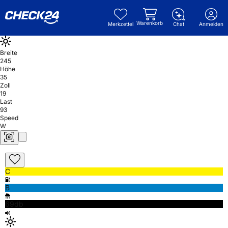
Warenkorb
Merkzettel
Chat
Anmelden
Breite
245
Höhe
35
Zoll
19
Last
93
Speed
W
C
B
69db