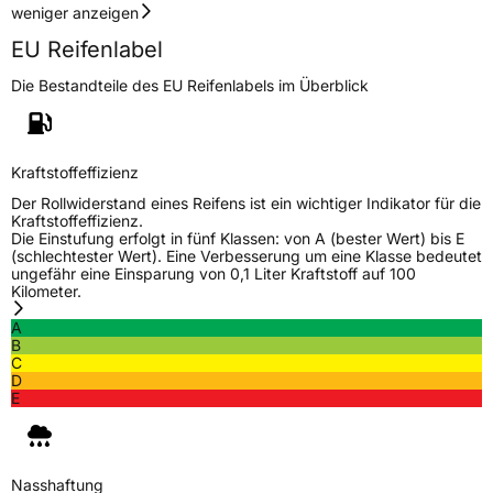
weniger anzeigen
Rollgeräusch (dB)
69
EU Reifenlabel
Fahrzeugklasse
C1
Die Bestandteile des EU Reifenlabels im Überblick
3PMSF / Schneeflockensymbol / Alpine-Symbol
Nein
Kraftstoffeffizienz
EPREL ID
623242
Der Rollwiderstand eines Reifens ist ein wichtiger Indikator für die
Kraftstoffeffizienz.
Allgemeine Produktsicherheit (GPSR)
Die Einstufung erfolgt in fünf Klassen: von A (bester Wert) bis E
(schlechtester Wert). Eine Verbesserung um eine Klasse bedeutet
Herstellerkontakt
GREEN EVEREST B.V., Treubstraat
ungefähr eine Einsparung von 0,1 Liter Kraftstoff auf 100
Niederlande, EPREL@greeneverest.nl
Kilometer.
A
B
C
D
E
Nasshaftung