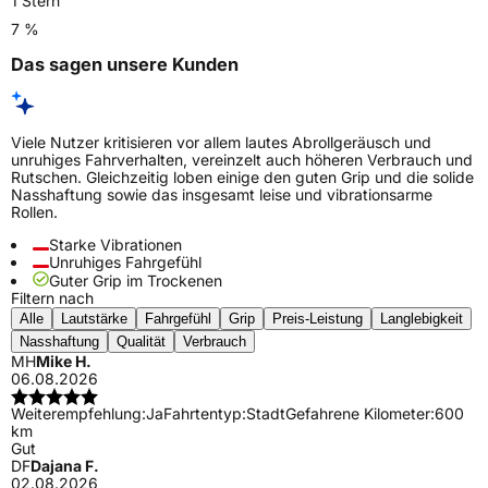
1 Stern
7 %
Das sagen unsere Kunden
Viele Nutzer kritisieren vor allem lautes Abrollgeräusch und
unruhiges Fahrverhalten, vereinzelt auch höheren Verbrauch und
Rutschen. Gleichzeitig loben einige den guten Grip und die solide
Nasshaftung sowie das insgesamt leise und vibrationsarme
Rollen.
Starke Vibrationen
Unruhiges Fahrgefühl
Guter Grip im Trockenen
Filtern nach
Alle
Lautstärke
Fahrgefühl
Grip
Preis-Leistung
Langlebigkeit
Nasshaftung
Qualität
Verbrauch
MH
Mike H.
06.08.2026
Weiterempfehlung:
Ja
Fahrtentyp:
Stadt
Gefahrene Kilometer:
600
km
Gut
DF
Dajana F.
02.08.2026