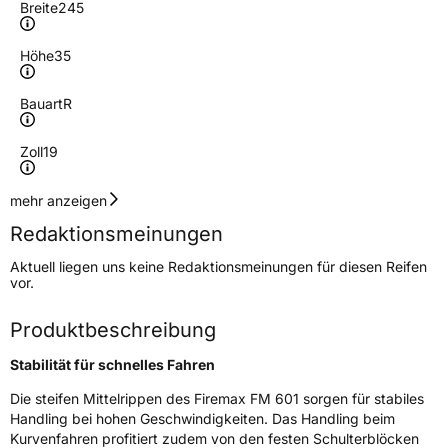
Breite
245
Höhe
35
Bauart
R
Zoll
19
Geschwindigkeitsindex
W
mehr anzeigen
Redaktionsmeinungen
Höchstgeschwindigkeit
270 km/h
Aktuell liegen uns keine Redaktionsmeinungen für diesen Reifen
Lastindex
93
vor.
Höchstlast
650 kg
Produktbeschreibung
Stabilität für schnelles Fahren
Generelle Merkmale
Die steifen Mittelrippen des Firemax FM 601 sorgen für stabiles
Fahrzeugtyp
PKW
Handling bei hohen Geschwindigkeiten. Das Handling beim
Verwendung
Sommerreifen
Kurvenfahren profitiert zudem von den festen Schulterblöcken