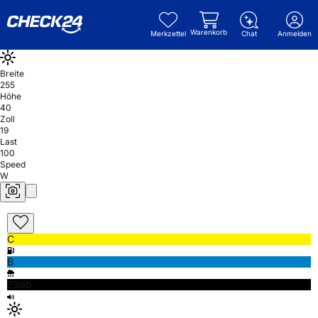
Warenkorb
Merkzettel
Chat
Anmelden
Breite
255
Höhe
40
Zoll
19
Last
100
Speed
W
C
B
73db