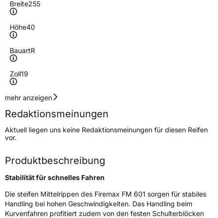
Breite
255
Höhe
40
Bauart
R
Zoll
19
Geschwindigkeitsindex
W
mehr anzeigen
Redaktionsmeinungen
Höchstgeschwindigkeit
270 km/h
Aktuell liegen uns keine Redaktionsmeinungen für diesen Reifen
Lastindex
100
vor.
Höchstlast
800 kg
Produktbeschreibung
Stabilität für schnelles Fahren
Generelle Merkmale
Die steifen Mittelrippen des Firemax FM 601 sorgen für stabiles
Fahrzeugtyp
PKW
Handling bei hohen Geschwindigkeiten. Das Handling beim
Verwendung
Sommerreifen
Kurvenfahren profitiert zudem von den festen Schulterblöcken