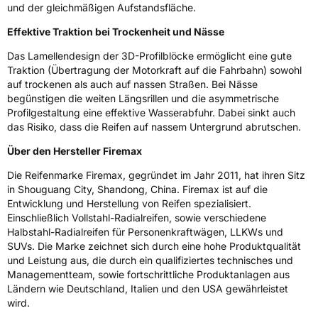
und der gleichmäßigen Aufstandsfläche.
Modellname
FM 601
Effektive Traktion bei Trockenheit und Nässe
Fahrzeugart
PKW & SUV
Das Lamellendesign der 3D-Profilblöcke ermöglicht eine gute
Traktion (Übertragung der Motorkraft auf die Fahrbahn) sowohl
Weitere Eigenschaften
auf trockenen als auch auf nassen Straßen. Bei Nässe
begünstigen die weiten Längsrillen und die asymmetrische
Schlauchtyp
TL
Profilgestaltung eine effektive Wasserabfuhr. Dabei sinkt auch
das Risiko, dass die Reifen auf nassem Untergrund abrutschen.
Zustand
Neureifen
Über den Hersteller Firemax
Verstärkt
XL
Die Reifenmarke Firemax, gegründet im Jahr 2011, hat ihren Sitz
in Shouguang City, Shandong, China. Firemax ist auf die
Entwicklung und Herstellung von Reifen spezialisiert.
EU Label
Einschließlich Vollstahl-Radialreifen, sowie verschiedene
Halbstahl-Radialreifen für Personenkraftwägen, LLKWs und
Effizienz
C
SUVs. Die Marke zeichnet sich durch eine hohe Produktqualität
und Leistung aus, die durch ein qualifiziertes technisches und
Managementteam, sowie fortschrittliche Produktanlagen aus
Nasshaftung
B
Ländern wie Deutschland, Italien und den USA gewährleistet
wird.
Rollgeräusch (Klasse)
B