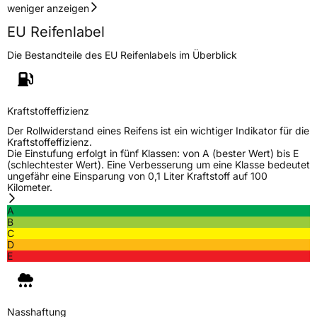
weniger anzeigen
Rollgeräusch (dB)
73
EU Reifenlabel
Fahrzeugklasse
C1
Die Bestandteile des EU Reifenlabels im Überblick
3PMSF / Schneeflockensymbol / Alpine-Symbol
Nein
Kraftstoffeffizienz
Eisgrip
Nein
Der Rollwiderstand eines Reifens ist ein wichtiger Indikator für die
EPREL ID
623247
Kraftstoffeffizienz.
Die Einstufung erfolgt in fünf Klassen: von A (bester Wert) bis E
(schlechtester Wert). Eine Verbesserung um eine Klasse bedeutet
Allgemeine Produktsicherheit (GPSR)
ungefähr eine Einsparung von 0,1 Liter Kraftstoff auf 100
Kilometer.
Herstellerkontakt
GREEN EVEREST B.V., Treubstraat
Niederlande, EPREL@greeneverest.nl
A
B
C
D
E
Nasshaftung