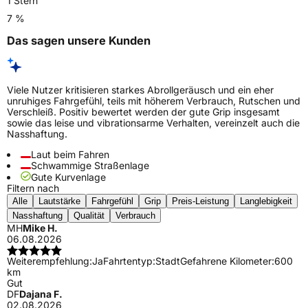
1 Stern
7 %
Das sagen unsere Kunden
Viele Nutzer kritisieren starkes Abrollgeräusch und ein eher
unruhiges Fahrgefühl, teils mit höherem Verbrauch, Rutschen und
Verschleiß. Positiv bewertet werden der gute Grip insgesamt
sowie das leise und vibrationsarme Verhalten, vereinzelt auch die
Nasshaftung.
Laut beim Fahren
Schwammige Straßenlage
Gute Kurvenlage
Filtern nach
Alle
Lautstärke
Fahrgefühl
Grip
Preis-Leistung
Langlebigkeit
Nasshaftung
Qualität
Verbrauch
MH
Mike H.
06.08.2026
Weiterempfehlung:
Ja
Fahrtentyp:
Stadt
Gefahrene Kilometer:
600
km
Gut
DF
Dajana F.
02.08.2026