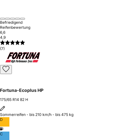
Befriedigend
Reifenbewertung
6,6
4,9
(7)
Fortuna-Ecoplus HP
175/65 R14 82 H
Sommerreifen - bis 210 km/h - bis 475 kg
D
C