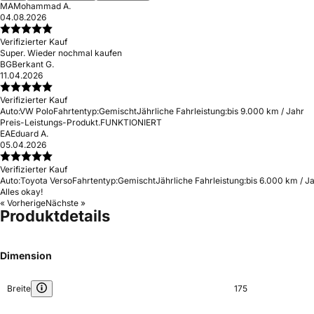
MA
Mohammad A.
04.08.2026
Verifizierter Kauf
Super. Wieder nochmal kaufen
BG
Berkant G.
11.04.2026
Verifizierter Kauf
Auto:
VW Polo
Fahrtentyp:
Gemischt
Jährliche Fahrleistung:
bis 9.000 km / Jahr
Preis-Leistungs-Produkt.FUNKTIONIERT
EA
Eduard A.
05.04.2026
Verifizierter Kauf
Auto:
Toyota Verso
Fahrtentyp:
Gemischt
Jährliche Fahrleistung:
bis 6.000 km / J
Alles okay!
« Vorherige
Nächste »
Produktdetails
Dimension
Breite
175