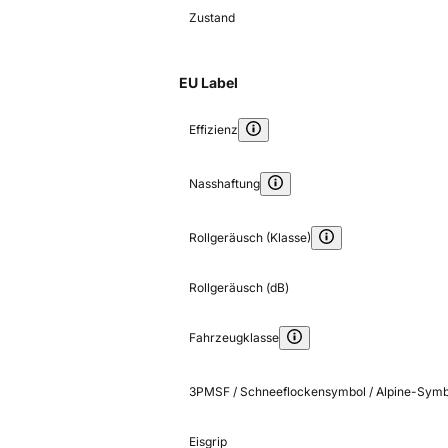
Zustand
EU Label
Effizienz
Nasshaftung
Rollgeräusch (Klasse)
Rollgeräusch (dB)
Fahrzeugklasse
3PMSF / Schneeflockensymbol / Alpine-Symb
Eisgrip