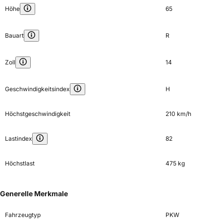
Höhe
65
Bauart
R
Zoll
14
Geschwindigkeitsindex
H
Höchstgeschwindigkeit
210 km/h
Lastindex
82
Höchstlast
475 kg
Generelle Merkmale
Fahrzeugtyp
PKW