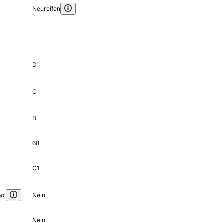
Neureifen
D
C
B
68
C1
ol
Nein
Nein