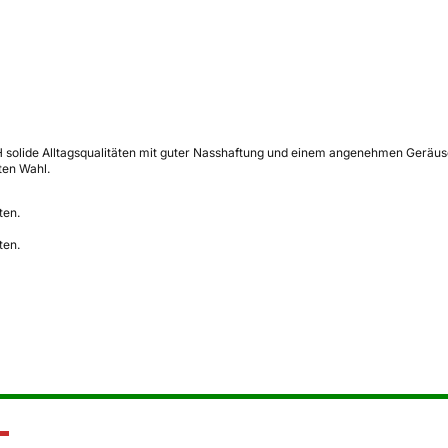
olide Alltagsqualitäten mit guter Nasshaftung und einem angenehmen Geräuschn
ten Wahl.
ten.
ten.