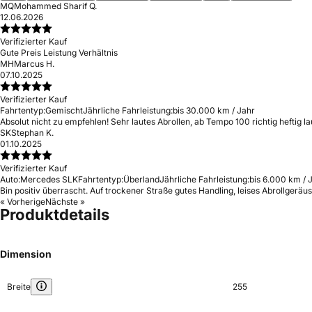
MQ
Mohammed Sharif Q.
12.06.2026
Verifizierter Kauf
Gute Preis Leistung Verhältnis
MH
Marcus H.
07.10.2025
Verifizierter Kauf
Fahrtentyp:
Gemischt
Jährliche Fahrleistung:
bis 30.000 km / Jahr
Absolut nicht zu empfehlen! Sehr lautes Abrollen, ab Tempo 100 richtig heftig la
SK
Stephan K.
01.10.2025
Verifizierter Kauf
Auto:
Mercedes SLK
Fahrtentyp:
Überland
Jährliche Fahrleistung:
bis 6.000 km / 
Bin positiv überrascht. Auf trockener Straße gutes Handling, leises Abrollgeräu
« Vorherige
Nächste »
Produktdetails
Dimension
Breite
255