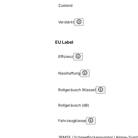
Zustand
Verstärkt
EU Label
Effizienz
Nasshaftung
Rollgeräusch (Klasse)
Rollgeräusch (dB)
Fahrzeugklasse
3PMSF / Schneeflockensymbol / Alpine-Symb