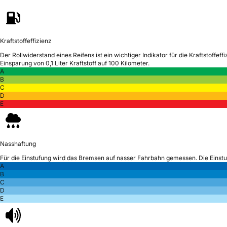
Kraftstoffeffizienz
Der Rollwiderstand eines Reifens ist ein wichtiger Indikator für die Kraftstoffeffi
Einsparung von 0,1 Liter Kraftstoff auf 100 Kilometer.
A
B
C
D
E
Nasshaftung
Für die Einstufung wird das Bremsen auf nasser Fahrbahn gemessen.
Die Einst
A
B
C
D
E