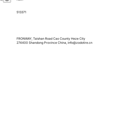
513371
FRONWAY, Taishan Road Cao County Heze City
274400 Shandong Province China, info@zodotire.cn