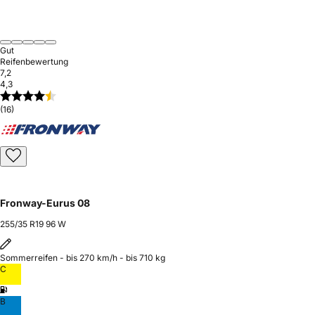
Gut
Reifenbewertung
7,2
4,3
(16)
Fronway-Eurus 08
255/35 R19 96 W
Sommerreifen - bis 270 km/h - bis 710 kg
C
B