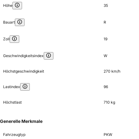
Höhe
35
Bauart
R
Zoll
19
Geschwindigkeitsindex
W
Höchstgeschwindigkeit
270 km/h
Lastindex
96
Höchstlast
710 kg
Generelle Merkmale
Fahrzeugtyp
PKW