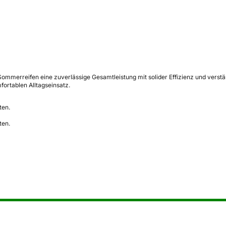
mmerreifen eine zuverlässige Gesamtleistung mit solider Effizienz und verstär
ortablen Alltagseinsatz.
ten.
ten.