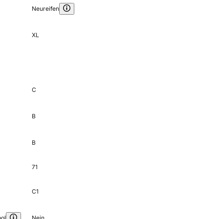
Neureifen
XL
C
B
B
71
C1
ol
Nein