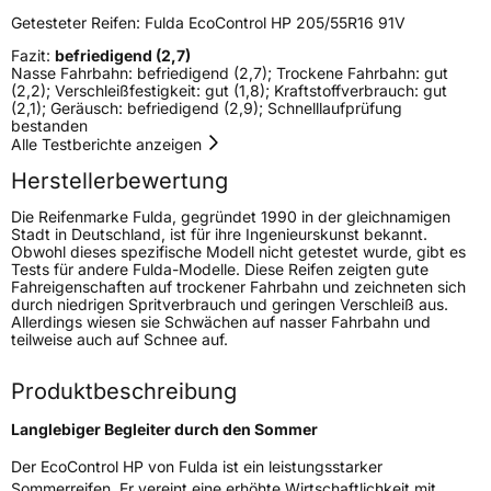
Fahrzeugart
PKW & SUV
Getesteter Reifen:
Fulda EcoControl HP 205/55R16 91V
Fazit:
befriedigend (2,7)
Weitere Eigenschaften
Nasse Fahrbahn: befriedigend (2,7); Trockene Fahrbahn: gut
(2,2); Verschleißfestigkeit: gut (1,8); Kraftstoffverbrauch: gut
(2,1); Geräusch: befriedigend (2,9); Schnelllaufprüfung
Schlauchtyp
TL
bestanden
Alle Testberichte anzeigen
Zustand
Neureifen
Herstellerbewertung
Die Reifenmarke Fulda, gegründet 1990 in der gleichnamigen
EU Label
Stadt in Deutschland, ist für ihre Ingenieurskunst bekannt.
Obwohl dieses spezifische Modell nicht getestet wurde, gibt es
Tests für andere Fulda-Modelle. Diese Reifen zeigten gute
Effizienz
D
Fahreigenschaften auf trockener Fahrbahn und zeichneten sich
durch niedrigen Spritverbrauch und geringen Verschleiß aus.
Allerdings wiesen sie Schwächen auf nasser Fahrbahn und
Nasshaftung
B
teilweise auch auf Schnee auf.
Rollgeräusch (Klasse)
B
Produktbeschreibung
Rollgeräusch (dB)
71
Langlebiger Begleiter durch den Sommer
Fahrzeugklasse
C1
Der EcoControl HP von Fulda ist ein leistungsstarker
Sommerreifen. Er vereint eine erhöhte Wirtschaftlichkeit mit