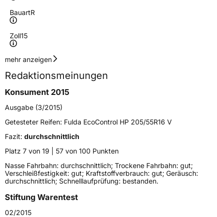
Bauart
R
Zoll
15
Geschwindigkeitsindex
H
mehr anzeigen
Redaktionsmeinungen
Höchstgeschwindigkeit
210 km/h
Konsument 2015
Lastindex
82
Ausgabe (3/2015)
Höchstlast
475 kg
Getesteter Reifen:
Fulda EcoControl HP 205/55R16 V
Gewicht (in kg)
7,5 kg
Fazit:
durchschnittlich
Platz 7 von 19 | 57 von 100 Punkten
Generelle Merkmale
Nasse Fahrbahn: durchschnittlich; Trockene Fahrbahn: gut;
Verschleißfestigkeit: gut; Kraftstoffverbrauch: gut; Geräusch:
Fahrzeugtyp
PKW
durchschnittlich; Schnelllaufprüfung: bestanden.
Verwendung
Sommerreifen
Stiftung Warentest
Modellname
Ecocontrol HP
02/2015