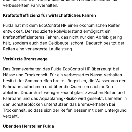
verbessertem Fahrverhalten.
3PMSF / Schneeflockensymbol / Alpine-Symbol
Nein
Kraftstoffeffizienz für wirtschaftliches Fahren
Eisgrip
Nein
Fulda hat mit dem EcoControl HP einen ökonomischen Reifen
EPREL ID
652424
entwickelt. Der reduzierte Rollwiderstand ermöglicht ein
kraftstoffeffizienteres Fahren, das nicht nur den Abrieb gering
Allgemeine Produktsicherheit (GPSR)
hält, sondern auch den Geldbeutel schont. Dadurch besitzt der
Reifen eine verlängerte Laufleistung.
Herstellerkontakt
Goodyear S.A. Innovation Center, Avenue
Gordon Smith 7750 Colmar-Berg Luxemburg,
Verkürzte Bremswege
www.goodyear.eu
Das Bremsverhalten des Fulda EcoControl HP überzeugt bei
Nässe und Trockenheit. Für ein verbessertes Nässe-Verhalten
besitzt der Sommerreifen breite Längsrillen, die Wasser von der
Fahrbahn aufnehmen und über die Querrillen nach außen
ableiten. Dadurch ist weniger Feuchtigkeit zwischen Reifen und
Fahrbahn und das Aquaplaning-Risiko wird gesenkt. Lamellen in
den Schulterblöcken unterstützen das Bremsverhalten bei
Trockenheit, so dass sich der Reifen besser mit dem Untergrund
verzaht.
Über den Hersteller Fulda