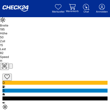
Warenkorb
Merkzettel
Chat
Anmelden
Breite
195
Höhe
50
Zoll
15
Last
82
Speed
H
D
B
71db