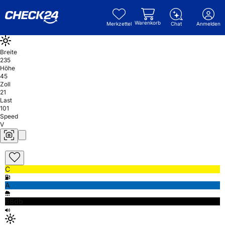
Warenkorb
Merkzettel
Chat
Anmelden
Breite
235
Höhe
45
Zoll
21
Last
101
Speed
V
C
A
68db