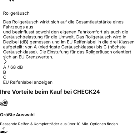
EPREL ID
1841823
Rollgeräusch
Allgemeine Produktsicherheit (GPSR)
Das Rollgeräusch wirkt sich auf die Gesamtlautstärke eines
Fahrzeugs aus
Herstellerkontakt
Giti Tire Deutschland GmbH, Giti Tire
und beeinflusst sowohl den eigenen Fahrkomfort als auch die
Deutschland GmbH Hollerithallee 18a 30419
Geräuschbelastung für die Umwelt. Das Rollgeräusch wird in
Hannover Germany,
Dezibel (dB) gemessen und im EU Reifenlabel in die drei Klassen
label.information@eu.giti.com
aufgeteilt: von A (niedrigste Geräuschklasse) bis C (höchste
Geräuschklasse). Die Einstufung für das Rollgeräusch orientiert
sich an EU Grenzwerten.
A
/
68
dB
B
C
EU Reifenlabel anzeigen
Ihre Vorteile beim Kauf bei CHECK24
Größte Auswahl
Passende Reifen & Kompletträder aus über 10 Mio. Optionen finden.