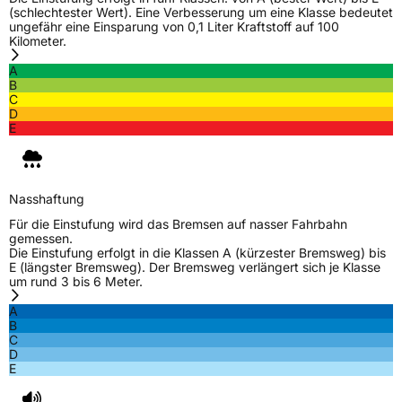
(schlechtester Wert). Eine Verbesserung um eine Klasse bedeutet
ungefähr eine Einsparung von 0,1 Liter Kraftstoff auf 100
Verstärkt
XL
Kilometer.
A
Felgenschutz
FR
B
C
D
E
EU Label
Effizienz
C
Nasshaftung
Nasshaftung
A
Für die Einstufung wird das Bremsen auf nasser Fahrbahn
gemessen.
Die Einstufung erfolgt in die Klassen A (kürzester Bremsweg) bis
Rollgeräusch (Klasse)
A
E (längster Bremsweg). Der Bremsweg verlängert sich je Klasse
um rund 3 bis 6 Meter.
Rollgeräusch (dB)
68
A
B
Fahrzeugklasse
C1
C
D
E
3PMSF / Schneeflockensymbol / Alpine-Symbol
Nein