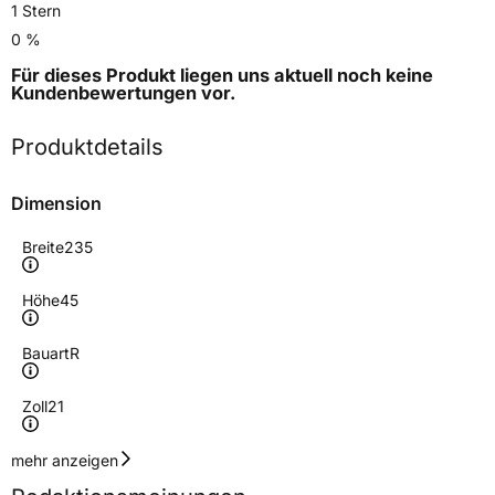
1 Stern
0 %
Für dieses Produkt liegen uns aktuell noch keine
Kundenbewertungen
vor.
Produktdetails
Dimension
Breite
235
Höhe
45
Bauart
R
Zoll
21
Geschwindigkeitsindex
V
mehr anzeigen