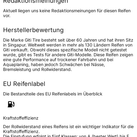
Redaktionsmeinungen
Höchstgeschwindigkeit
240 km/h
Aktuell liegen uns keine Redaktionsmeinungen für diesen Reifen
Lastindex
101
vor.
Höchstlast
825 kg
Herstellerbewertung
Gewicht (in kg)
12,3 kg
Die Marke Giti Tire besteht seit über 60 Jahren und hat ihren Sitz
in Singapur. Weltweit werden in mehr als 130 Ländern Reifen von
Giti verkauft. Obwohl dieses spezifische Modell nicht getestet
Generelle Merkmale
wurde, gibt es Tests für andere Giti-Modelle. Diese Reifen zeigen
eine gute Performance auf trockener Fahrbahn und bei
Fahrzeugtyp
PKW
Aquaplaning, haben jedoch Schwächen bei Nässe,
Bremsleistung und Rollwiderstand.
Verwendung
Sommerreifen
Modellname
GitiControl P10
EU Reifenlabel
Fahrzeugart
PKW & SUV
Die Bestandteile des EU Reifenlabels im Überblick
Weitere Eigenschaften
Kraftstoffeffizienz
Schlauchtyp
TL
Der Rollwiderstand eines Reifens ist ein wichtiger Indikator für die
Kraftstoffeffizienz.
Zustand
Neureifen
Die Einstufung erfolgt in fünf Klassen: von A (bester Wert) bis E