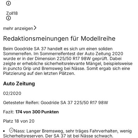
Zoll
18
Geschwindigkeitsindex
W
mehr anzeigen
Redaktionsmeinungen für Modellreihe
Höchstgeschwindigkeit
270 km/h
Beim Goodride SA 37 handelt es sich um einen soliden
Lastindex
92
Sommerreifen. Im Sommerreifentest der Auto Zeitung 2020
wurde er in der Dimension 225/50 R17 98W geprüft. Dabei
zeigte er erhebliche sicherheitsrelevante Mängel, beispielsweise
Höchstlast
630 kg
in puncto Grip und Bremsweg bei Nässe. Somit ergab sich eine
Platzierung auf den letzten Plätzen.
Generelle Merkmale
Auto Zeitung
Fahrzeugtyp
PKW
02/2020
Verwendung
Sommerreifen
Getesteter Reifen:
Goodride SA 37 225/50 R17 98W
Modellname
SA 37 Sport
Fazit:
174 von 300 Punkten
Fahrzeugart
PKW & SUV
Platz 18 von 20
Nass: Langer Bremsweg, sehr träges Fahrverhalten, wenig
Sicherheitsreserven. Der SA 37 ist bei Nässe schwach.
Weitere Eigenschaften