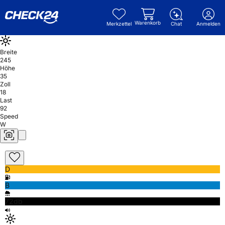
Warenkorb
Merkzettel
Chat
Anmelden
Breite
245
Höhe
35
Zoll
18
Last
92
Speed
W
D
B
72db