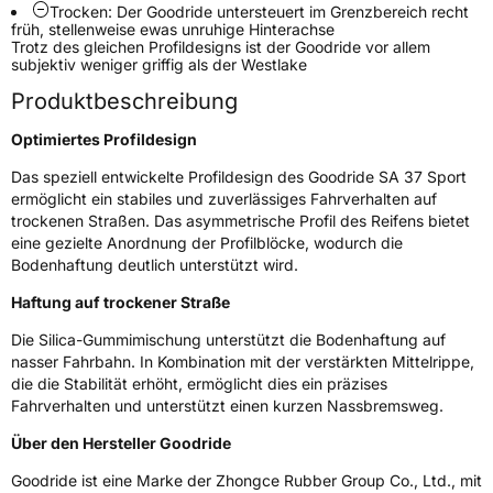
Trocken: Der Goodride untersteuert im Grenzbereich recht
früh, stellenweise ewas unruhige Hinterachse
Schlauchtyp
TL
Trotz des gleichen Profildesigns ist der Goodride vor allem
subjektiv weniger griffig als der Westlake
Zustand
Neureifen
Produktbeschreibung
Optimiertes Profildesign
Verstärkt
XL
Das speziell entwickelte Profildesign des Goodride SA 37 Sport
ermöglicht ein stabiles und zuverlässiges Fahrverhalten auf
EU Label
trockenen Straßen. Das asymmetrische Profil des Reifens bietet
eine gezielte Anordnung der Profilblöcke, wodurch die
Effizienz
D
Bodenhaftung deutlich unterstützt wird.
Haftung auf trockener Straße
Nasshaftung
B
Die Silica-Gummimischung unterstützt die Bodenhaftung auf
nasser Fahrbahn. In Kombination mit der verstärkten Mittelrippe,
Rollgeräusch (Klasse)
B
die die Stabilität erhöht, ermöglicht dies ein präzises
Fahrverhalten und unterstützt einen kurzen Nassbremsweg.
Rollgeräusch (dB)
72
Über den Hersteller Goodride
Fahrzeugklasse
C1
Goodride ist eine Marke der Zhongce Rubber Group Co., Ltd., mit