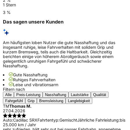
2 %
1 Stern
3 %
Das sagen unsere Kunden
Am häufigsten loben Nutzer die gute Nasshaftung und das
insgesamt ruhige, leise Fahrverhalten mit solidem Grip und
kurzem Bremsweg, teils auch die Haltbarkeit. Gleichzeitig
berichten einige von höherem Abrollgeräusch sowie einem
gelegentlich unruhigen Fahrgefühl und schwächerer
Nasshaftung.
Gute Nasshaftung
Ruhiges Fahrverhalten
Leise und vibrationsarm
Filtern nach
Alle
Preis-Leistung
Nasshaftung
Lautstärke
Qualität
Fahrgefühl
Grip
Bremsleistung
Langlebigkeit
TM
Thomas M.
27.04.2026
Auto:
Cadillac SRX
Fahrtentyp:
Gemischt
Jährliche Fahrleistung:
bis
25.000 km / Jahr
sehr zufrieden, hält sehr gut bei nasser Fahrbahn, angenehme