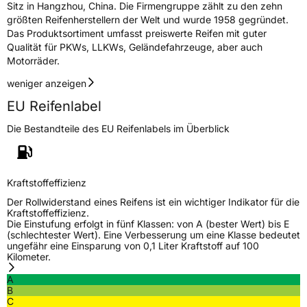
3PMSF / Schneeflockensymbol / Alpine-Symbol
Nein
Sitz in Hangzhou, China. Die Firmengruppe zählt zu den zehn
größten Reifenherstellern der Welt und wurde 1958 gegründet.
Das Produktsortiment umfasst preiswerte Reifen mit guter
Eisgrip
Nein
Qualität für PKWs, LLKWs, Geländefahrzeuge, aber auch
EPREL ID
453828
Motorräder.
weniger anzeigen
Allgemeine Produktsicherheit (GPSR)
EU Reifenlabel
Herstellerkontakt
Zhongce Europe GmbH, Hollerithallee 17
30419 Hannover Nordrhein-Westfalen
Die Bestandteile des EU Reifenlabels im Überblick
Deutschland, leoliao@zc-rubber.com
Kraftstoffeffizienz
Der Rollwiderstand eines Reifens ist ein wichtiger Indikator für die
Kraftstoffeffizienz.
Die Einstufung erfolgt in fünf Klassen: von A (bester Wert) bis E
(schlechtester Wert). Eine Verbesserung um eine Klasse bedeutet
ungefähr eine Einsparung von 0,1 Liter Kraftstoff auf 100
Kilometer.
A
B
C