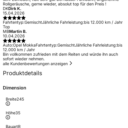
Rollgeräusche, gerne wieder, absolut top für den Preis !
DK
Dirk K.
15.04.2026
Fahrtentyp:
Gemischt
Jährliche Fahrleistung:
bis 12.000 km / Jahr
Top
MB
Martin B.
10.04.2026
Auto:
Opel Mokka
Fahrtentyp:
Gemischt
Jährliche Fahrleistung:
bis
12.000 km / Jahr
Bin vollkommen zufrieden mit dem Reiten und würde ihn auch
sofort wieder nehmen.
alle Kundenbewertungen anzeigen
Produktdetails
Dimension
Breite
245
Höhe
35
Bauart
R