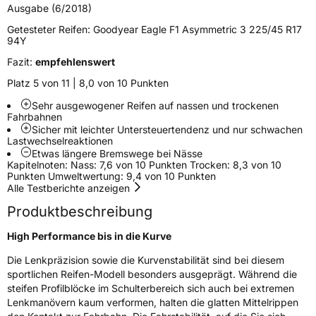
Ausgabe (6/2018)
Zustand
Neureifen
Getesteter Reifen:
Goodyear Eagle F1 Asymmetric 3 225/45 R17
94Y
Verstärkt
XL
Fazit:
empfehlenswert
Empfohlen für Audi
AO
Platz 5 von 11 | 8,0 von 10 Punkten
Sehr ausgewogener Reifen auf nassen und trockenen
EU Label
Fahrbahnen
Sicher mit leichter Untersteuertendenz und nur schwachen
Effizienz
B
Lastwechselreaktionen
Etwas längere Bremswege bei Nässe
Kapitelnoten: Nass: 7,6 von 10 Punkten Trocken: 8,3 von 10
Nasshaftung
B
Punkten Umweltwertung: 9,4 von 10 Punkten
Alle Testberichte anzeigen
Rollgeräusch (Klasse)
B
Produktbeschreibung
High Performance bis in die Kurve
Rollgeräusch (dB)
71
Die Lenkpräzision sowie die Kurvenstabilität sind bei diesem
Fahrzeugklasse
C1
sportlichen Reifen-Modell besonders ausgeprägt. Während die
steifen Profilblöcke im Schulterbereich sich auch bei extremen
3PMSF / Schneeflockensymbol / Alpine-Symbol
Nein
Lenkmanövern kaum verformen, halten die glatten Mittelrippen