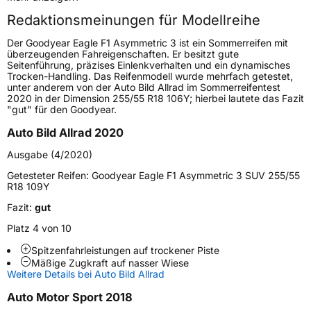
Redaktionsmeinungen für Modellreihe
Höchstgeschwindigkeit
300 km/h
Der Goodyear Eagle F1 Asymmetric 3 ist ein Sommerreifen mit
Lastindex
104
überzeugenden Fahreigenschaften. Er besitzt gute
Seitenführung, präzises Einlenkverhalten und ein dynamisches
Trocken-Handling. Das Reifenmodell wurde mehrfach getestet,
Höchstlast
900 kg
unter anderem von der Auto Bild Allrad im Sommerreifentest
2020 in der Dimension 255/55 R18 106Y; hierbei lautete das Fazit
Gewicht (in kg)
12,7 kg
"gut" für den Goodyear.
Auto Bild Allrad 2020
Generelle Merkmale
Ausgabe (4/2020)
Fahrzeugtyp
PKW
Getesteter Reifen:
Goodyear Eagle F1 Asymmetric 3 SUV 255/55
Verwendung
Sommerreifen
R18 109Y
Modellname
Eagle F1 Asymmetric 3
Fazit:
gut
Fahrzeugart
PKW & SUV
Platz 4 von 10
Spitzenfahrleistungen auf trockener Piste
Mäßige Zugkraft auf nasser Wiese
Weitere Eigenschaften
Weitere Details bei Auto Bild Allrad
Schlauchtyp
TL
Auto Motor Sport 2018