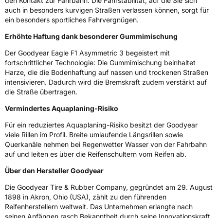
den Kontakt zur Fahrbahn. Die Fahrstabilität, auf die Sie sich
Eisgrip
Nein
auch in besonders kurvigen Straßen verlassen können, sorgt für
ein besonders sportliches Fahrvergnügen.
EPREL ID
529594
Erhöhte Haftung dank besonderer Gummimischung
Allgemeine Produktsicherheit (GPSR)
Der Goodyear Eagle F1 Asymmetric 3 begeistert mit
fortschrittlicher Technologie: Die Gummimischung beinhaltet
Herstellerkontakt
Goodyear S.A. Innovation Center Avenue
Gordon Smith 7750 Colmar-Berg Luxemburg,
Harze, die die Bodenhaftung auf nassen und trockenen Straßen
www.goodyear.eu
intensivieren. Dadurch wird die Bremskraft zudem verstärkt auf
die Straße übertragen.
Vermindertes Aquaplaning-Risiko
Für ein reduziertes Aquaplaning-Risiko besitzt der Goodyear
viele Rillen im Profil. Breite umlaufende Längsrillen sowie
Querkanäle nehmen bei Regenwetter Wasser von der Fahrbahn
auf und leiten es über die Reifenschultern vom Reifen ab.
Über den Hersteller Goodyear
Die Goodyear Tire & Rubber Company, gegründet am 29. August
1898 in Akron, Ohio (USA), zählt zu den führenden
Reifenherstellern weltweit. Das Unternehmen erlangte nach
seinen Anfängen rasch Bekanntheit durch seine Innovationskraft