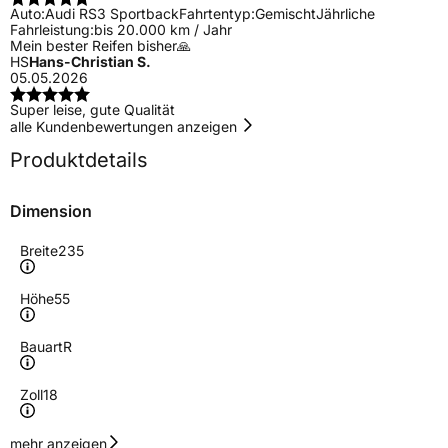
Auto:
Audi RS3 Sportback
Fahrtentyp:
Gemischt
Jährliche
Fahrleistung:
bis 20.000 km / Jahr
Mein bester Reifen bisher🙏
HS
Hans-Christian S.
05.05.2026
Super leise, gute Qualität
alle Kundenbewertungen anzeigen
Produktdetails
Dimension
Breite
235
Höhe
55
Bauart
R
Zoll
18
Geschwindigkeitsindex
Y
mehr anzeigen