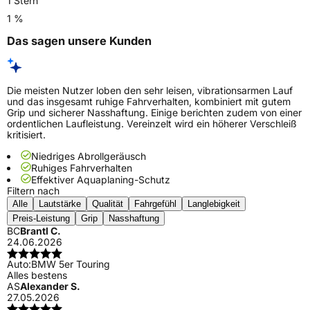
1 Stern
1 %
Das sagen unsere Kunden
Die meisten Nutzer loben den sehr leisen, vibrationsarmen Lauf
und das insgesamt ruhige Fahrverhalten, kombiniert mit gutem
Grip und sicherer Nasshaftung. Einige berichten zudem von einer
ordentlichen Laufleistung. Vereinzelt wird ein höherer Verschleiß
kritisiert.
Niedriges Abrollgeräusch
Ruhiges Fahrverhalten
Effektiver Aquaplaning-Schutz
Filtern nach
Alle
Lautstärke
Qualität
Fahrgefühl
Langlebigkeit
Preis-Leistung
Grip
Nasshaftung
BC
Brantl C.
24.06.2026
Auto:
BMW 5er Touring
Alles bestens
AS
Alexander S.
27.05.2026