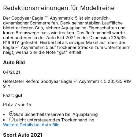
Redaktionsmeinungen für Modellreihe
Höchstgeschwindigkeit
300 km/h
Der Goodyear Eagle F1 Asymmetric 5 ist ein sportlich-
Lastindex
101
dynamischer Sommerreifen. Dank seiner stabilen Lauffläche
bietet er festen Grip, sichere Aquaplaning-Eigenschaften und
kurze Bremswege nass wie trocken. Das Reifenmodell wurde
Höchstlast
825 kg
unter anderem in der Auto Bild 2021 in der Dimension 235/35
R19 91Y getestet. Hierbei fiel als einziger Makel auf, dass der
Gewicht (in kg)
11,81 kg
Eagle F1 Asymmetric 5 auf trockener Strecke zum Untersteuern
neigt, weshalb er die Note "gut" erhielt.
Generelle Merkmale
Auto Bild
Fahrzeugtyp
PKW
04/2021
Verwendung
Sommerreifen
Getesteter Reifen:
Goodyear Eagle F1 Asymmetric 5 235/35 R19
91Y
Modellname
Eagle F1 Asymmetric 5
Fazit:
gut
Fahrzeugart
PKW & SUV
Platz 7 von 15
Gute Sicherheitsreserven bei Aquaplaning
Weitere Eigenschaften
Leicht untersteuerndes Trockenhandling
Weitere Details bei Auto Bild
Schlauchtyp
TL
Sport Auto 2021