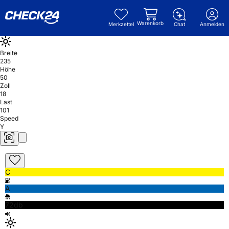
Warenkorb
Merkzettel
Chat
Anmelden
Breite
235
Höhe
50
Zoll
18
Last
101
Speed
Y
C
A
72db