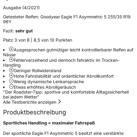
Zustand
Neureifen
Ausgabe (4/2021)
Getesteter Reifen:
Goodyear Eagle F1 Asymmetric 5 255/35 R19
Verstärkt
XL
96Y
Fazit:
sehr gut
Felgenschutz
FP
Platz 3 von 8 | 8,5 von 10 Punkten
Ausgesprochen gutmütiger leicht kontrollierbarer Reifen auf
EU Label
Nässe
Fehlerverzeihend und dennoch fahraktiv im Trocken-
Handling
Effizienz
C
Geringer Rollwiderstand
Hohe Fahrstabilität und ordentlicher Abrollkomfort
Nasshaftung
A
Wenig dynamische Lenkansprache
Etwas erhöhtes Abrollgeräusch
"Der Roadster-Tipp: sportive und komfortable Alltagssicherheit
Rollgeräusch (Klasse)
B
bei jedem Wetter"
Alle Testberichte anzeigen
Rollgeräusch (dB)
72
Produktbeschreibung
Fahrzeugklasse
C1
Sportliches Handling = maximaler Fahrspaß
3PMSF / Schneeflockensymbol / Alpine-Symbol
Nein
Der sportliche Eagle F1 Asymmetric 5 besitzt eine verstärkte