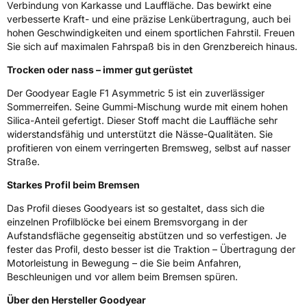
Verbindung von Karkasse und Lauffläche. Das bewirkt eine
verbesserte Kraft- und eine präzise Lenkübertragung, auch bei
Eisgrip
Nein
hohen Geschwindigkeiten und einem sportlichen Fahrstil. Freuen
EPREL ID
611122
Sie sich auf maximalen Fahrspaß bis in den Grenzbereich hinaus.
Trocken oder nass – immer gut gerüstet
Allgemeine Produktsicherheit (GPSR)
Der Goodyear Eagle F1 Asymmetric 5 ist ein zuverlässiger
Herstellerkontakt
Goodyear S.A. Innovation Center Avenue
Sommerreifen. Seine Gummi-Mischung wurde mit einem hohen
Gordon Smith 7750 Colmar-Berg Luxemburg,
Silica-Anteil gefertigt. Dieser Stoff macht die Lauffläche sehr
www.goodyear.eu
widerstandsfähig und unterstützt die Nässe-Qualitäten. Sie
profitieren von einem verringerten Bremsweg, selbst auf nasser
Straße.
Starkes Profil beim Bremsen
Das Profil dieses Goodyears ist so gestaltet, dass sich die
einzelnen Profilblöcke bei einem Bremsvorgang in der
Aufstandsfläche gegenseitig abstützen und so verfestigen. Je
fester das Profil, desto besser ist die Traktion – Übertragung der
Motorleistung in Bewegung – die Sie beim Anfahren,
Beschleunigen und vor allem beim Bremsen spüren.
Über den Hersteller Goodyear