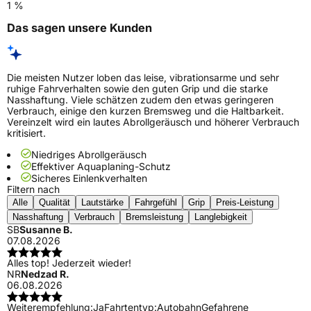
1 %
Das sagen unsere Kunden
Die meisten Nutzer loben das leise, vibrationsarme und sehr
ruhige Fahrverhalten sowie den guten Grip und die starke
Nasshaftung. Viele schätzen zudem den etwas geringeren
Verbrauch, einige den kurzen Bremsweg und die Haltbarkeit.
Vereinzelt wird ein lautes Abrollgeräusch und höherer Verbrauch
kritisiert.
Niedriges Abrollgeräusch
Effektiver Aquaplaning-Schutz
Sicheres Einlenkverhalten
Filtern nach
Alle
Qualität
Lautstärke
Fahrgefühl
Grip
Preis-Leistung
Nasshaftung
Verbrauch
Bremsleistung
Langlebigkeit
SB
Susanne B.
07.08.2026
Alles top! Jederzeit wieder!
NR
Nedzad R.
06.08.2026
Weiterempfehlung:
Ja
Fahrtentyp:
Autobahn
Gefahrene