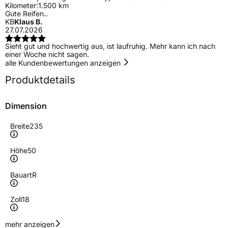
Kilometer:
1.500 km
Gute Reifen..
KB
Klaus B.
27.07.2026
Sieht gut und hochwertig aus, ist laufruhig. Mehr kann ich nach
einer Woche nicht sagen.
alle Kundenbewertungen anzeigen
Produktdetails
Dimension
Breite
235
Höhe
50
Bauart
R
Zoll
18
Geschwindigkeitsindex
Y
mehr anzeigen