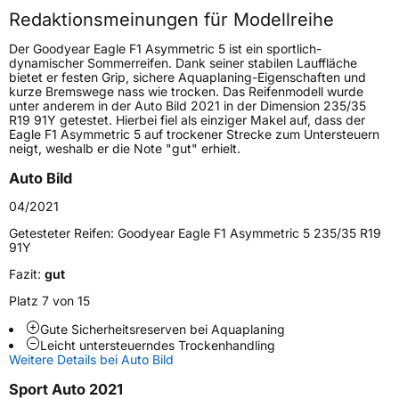
Redaktionsmeinungen für Modellreihe
Höchstgeschwindigkeit
300 km/h
Der Goodyear Eagle F1 Asymmetric 5 ist ein sportlich-
Lastindex
93
dynamischer Sommerreifen. Dank seiner stabilen Lauffläche
bietet er festen Grip, sichere Aquaplaning-Eigenschaften und
kurze Bremswege nass wie trocken. Das Reifenmodell wurde
Höchstlast
650 kg
unter anderem in der Auto Bild 2021 in der Dimension 235/35
R19 91Y getestet. Hierbei fiel als einziger Makel auf, dass der
Gewicht (in kg)
11,1 kg
Eagle F1 Asymmetric 5 auf trockener Strecke zum Untersteuern
neigt, weshalb er die Note "gut" erhielt.
Generelle Merkmale
Auto Bild
Fahrzeugtyp
PKW
04/2021
Verwendung
Sommerreifen
Getesteter Reifen:
Goodyear Eagle F1 Asymmetric 5 235/35 R19
91Y
Modellname
Eagle F1 Asymmetric 5
Fazit:
gut
Fahrzeugart
PKW & SUV
Platz 7 von 15
Gute Sicherheitsreserven bei Aquaplaning
Weitere Eigenschaften
Leicht untersteuerndes Trockenhandling
Weitere Details bei Auto Bild
Schlauchtyp
TL
Sport Auto 2021