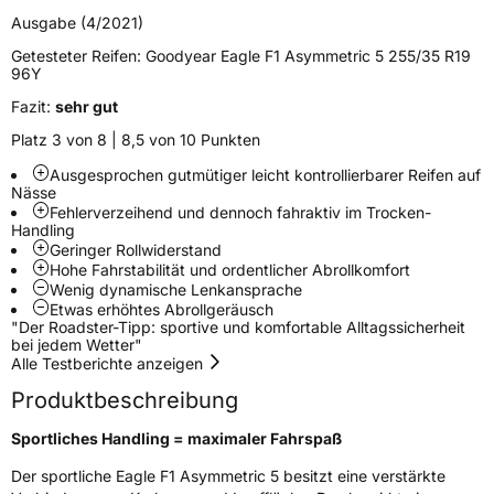
Zustand
Neureifen
Ausgabe (4/2021)
Getesteter Reifen:
Goodyear Eagle F1 Asymmetric 5 255/35 R19
Verstärkt
XL
96Y
Fazit:
sehr gut
Felgenschutz
FP
Platz 3 von 8 | 8,5 von 10 Punkten
Ausgesprochen gutmütiger leicht kontrollierbarer Reifen auf
EU Label
Nässe
Fehlerverzeihend und dennoch fahraktiv im Trocken-
Handling
Effizienz
C
Geringer Rollwiderstand
Hohe Fahrstabilität und ordentlicher Abrollkomfort
Nasshaftung
A
Wenig dynamische Lenkansprache
Etwas erhöhtes Abrollgeräusch
"Der Roadster-Tipp: sportive und komfortable Alltagssicherheit
Rollgeräusch (Klasse)
B
bei jedem Wetter"
Alle Testberichte anzeigen
Rollgeräusch (dB)
71
Produktbeschreibung
Fahrzeugklasse
C1
Sportliches Handling = maximaler Fahrspaß
3PMSF / Schneeflockensymbol / Alpine-Symbol
Nein
Der sportliche Eagle F1 Asymmetric 5 besitzt eine verstärkte