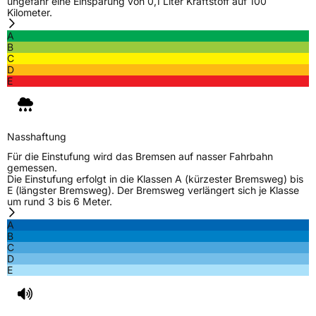
ungefähr eine Einsparung von 0,1 Liter Kraftstoff auf 100
Kilometer.
A
B
C
D
E
Nasshaftung
Für die Einstufung wird das Bremsen auf nasser Fahrbahn
gemessen.
Die Einstufung erfolgt in die Klassen A (kürzester Bremsweg) bis
E (längster Bremsweg). Der Bremsweg verlängert sich je Klasse
um rund 3 bis 6 Meter.
A
B
C
D
E