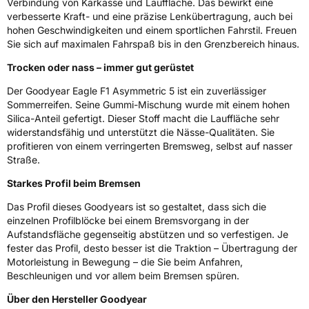
Verbindung von Karkasse und Lauffläche. Das bewirkt eine
verbesserte Kraft- und eine präzise Lenkübertragung, auch bei
Eisgrip
Nein
hohen Geschwindigkeiten und einem sportlichen Fahrstil. Freuen
EPREL ID
611837
Sie sich auf maximalen Fahrspaß bis in den Grenzbereich hinaus.
Trocken oder nass – immer gut gerüstet
Allgemeine Produktsicherheit (GPSR)
Der Goodyear Eagle F1 Asymmetric 5 ist ein zuverlässiger
Herstellerkontakt
Goodyear S.A. Innovation Center Avenue
Sommerreifen. Seine Gummi-Mischung wurde mit einem hohen
Gordon Smith 7750 Colmar-Berg Luxemburg,
Silica-Anteil gefertigt. Dieser Stoff macht die Lauffläche sehr
www.goodyear.eu
widerstandsfähig und unterstützt die Nässe-Qualitäten. Sie
profitieren von einem verringerten Bremsweg, selbst auf nasser
Straße.
Starkes Profil beim Bremsen
Das Profil dieses Goodyears ist so gestaltet, dass sich die
einzelnen Profilblöcke bei einem Bremsvorgang in der
Aufstandsfläche gegenseitig abstützen und so verfestigen. Je
fester das Profil, desto besser ist die Traktion – Übertragung der
Motorleistung in Bewegung – die Sie beim Anfahren,
Beschleunigen und vor allem beim Bremsen spüren.
Über den Hersteller Goodyear