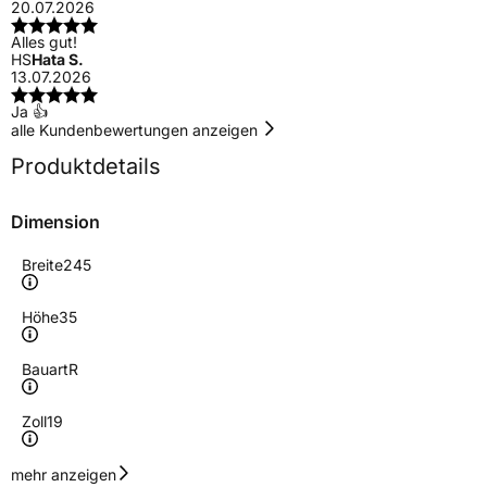
20.07.2026
Alles gut!
HS
Hata S.
13.07.2026
Ja 👍
alle Kundenbewertungen anzeigen
Produktdetails
Dimension
Breite
245
Höhe
35
Bauart
R
Zoll
19
Geschwindigkeitsindex
Y
mehr anzeigen