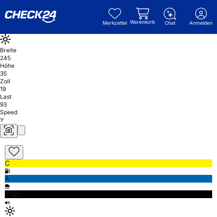
Warenkorb
Merkzettel
Chat
Anmelden
Breite
245
Höhe
35
Zoll
19
Last
93
Speed
Y
C
A
71db