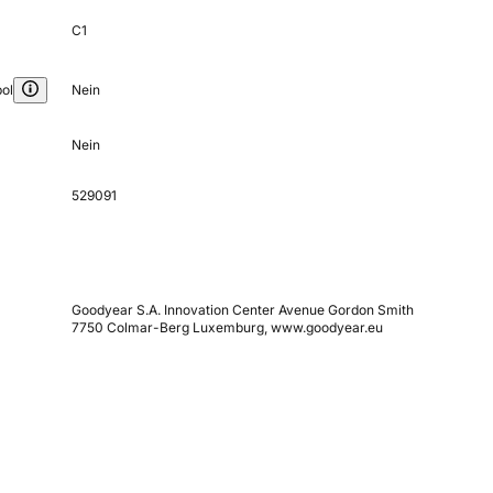
C1
ol
Nein
Nein
529091
Goodyear S.A. Innovation Center Avenue Gordon Smith
7750 Colmar-Berg Luxemburg, www.goodyear.eu