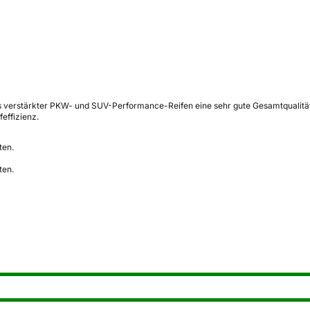
 verstärkter PKW- und SUV-Performance-Reifen eine sehr gute Gesamtqualität 
effizienz.
ten.
ten.