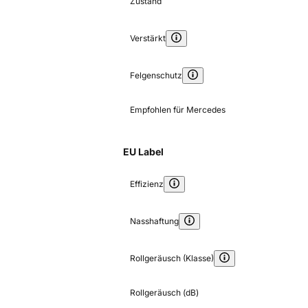
Zustand
Verstärkt
Felgenschutz
Empfohlen für Mercedes
EU Label
Effizienz
Nasshaftung
Rollgeräusch (Klasse)
Rollgeräusch (dB)