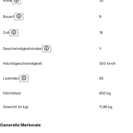
Höhe
35
Bauart
R
Zoll
19
Geschwindigkeitsindex
Y
Höchstgeschwindigkeit
300 km/h
Lastindex
93
Höchstlast
650 kg
Gewicht (in kg)
11,86 kg
Generelle Merkmale