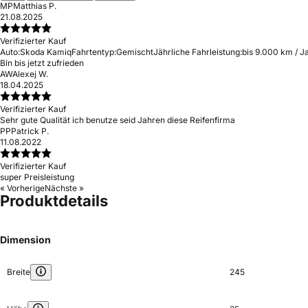
MP
Matthias P.
21.08.2025
Verifizierter Kauf
Auto:
Skoda Kamiq
Fahrtentyp:
Gemischt
Jährliche Fahrleistung:
bis 9.000 km / J
Bin bis jetzt zufrieden
AW
Alexej W.
18.04.2025
Verifizierter Kauf
Sehr gute Qualität ich benutze seid Jahren diese Reifenfirma
PP
Patrick P.
11.08.2022
Verifizierter Kauf
super Preisleistung
« Vorherige
Nächste »
Produktdetails
Dimension
Breite
245