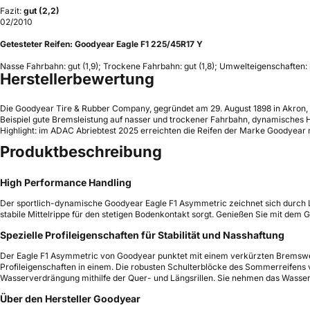
Fazit:
gut (2,2)
02/2010
Getesteter Reifen:
Goodyear Eagle F1 225/45R17 Y
Nasse Fahrbahn: gut (1,9); Trockene Fahrbahn: gut (1,8); Umwelteigenschaften: 
Herstellerbewertung
Die Goodyear Tire & Rubber Company, gegründet am 29. August 1898 in Akron, 
Beispiel gute Bremsleistung auf nasser und trockener Fahrbahn, dynamisches 
Highlight: im ADAC Abriebtest 2025 erreichten die Reifen der Marke Goodyear mi
Produktbeschreibung
High Performance Handling
Der sportlich-dynamische Goodyear Eagle F1 Asymmetric zeichnet sich durch L
stabile Mittelrippe für den stetigen Bodenkontakt sorgt. Genießen Sie mit dem 
Spezielle Profileigenschaften für Stabilität und Nasshaftung
Der Eagle F1 Asymmetric von Goodyear punktet mit einem verkürzten Bremsweg 
Profileigenschaften in einem. Die robusten Schulterblöcke des Sommerreifens ver
Wasserverdrängung mithilfe der Quer- und Längsrillen. Sie nehmen das Wasser v
Über den Hersteller Goodyear