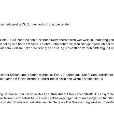
befriedigend (2,7); Schnelllaufprüfung: bestanden
Ohio (USA), zählt zu den führenden Reifenherstellern weltweit. In unabhängig
Handling und hohe Effizienz. Leichte Schwächen zeigten sich gelegentlich bei
t dem vierten Platz eine sehr gute Leistung hinsichtlich Verschleißfestigkeit u
enkpräzision und reaktionsschnelles Fahrverhalten aus. Steife Schulterblöcke
Goodyear ein faszinierendes Fahrerlebnis bis in den Grenzbereich hinaus.
bei Nässe und verbesserter Fahrstabilität auf trockener Straße. Das asymmet
formen sich selbst bei starken Lenkbewegungen nicht und sorgen so für Stabilitä
on der Straße auf und leiten es zur Seite ab. Die Nasshaftung wird so unterstü