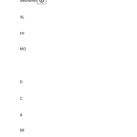
Neureifen
XL
FP
MO
D
C
A
69