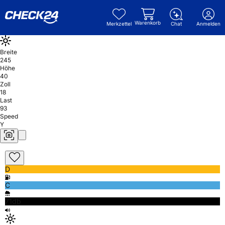
Warenkorb
Merkzettel
Chat
Anmelden
Breite
245
Höhe
40
Zoll
18
Last
93
Speed
Y
D
C
71db