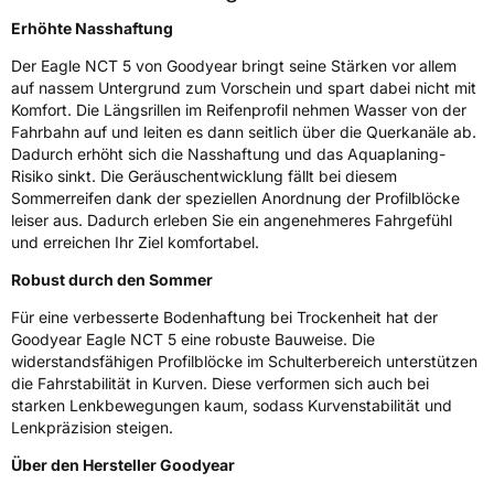
Weitere Eigenschaften
Erhöhte Nasshaftung
Schlauchtyp
TL
Der Eagle NCT 5 von Goodyear bringt seine Stärken vor allem
auf nassem Untergrund zum Vorschein und spart dabei nicht mit
Zustand
Neureifen
Komfort. Die Längsrillen im Reifenprofil nehmen Wasser von der
Fahrbahn auf und leiten es dann seitlich über die Querkanäle ab.
Dadurch erhöht sich die Nasshaftung und das Aquaplaning-
Felgenschutz
FP
Risiko sinkt. Die Geräuschentwicklung fällt bei diesem
Sommerreifen dank der speziellen Anordnung der Profilblöcke
Runflat
ROF
leiser aus. Dadurch erleben Sie ein angenehmeres Fahrgefühl
und erreichen Ihr Ziel komfortabel.
Empfohlen für BMW
*
Robust durch den Sommer
EU Label
Für eine verbesserte Bodenhaftung bei Trockenheit hat der
Goodyear Eagle NCT 5 eine robuste Bauweise. Die
Effizienz
D
widerstandsfähigen Profilblöcke im Schulterbereich unterstützen
die Fahrstabilität in Kurven. Diese verformen sich auch bei
starken Lenkbewegungen kaum, sodass Kurvenstabilität und
Nasshaftung
C
Lenkpräzision steigen.
Rollgeräusch (Klasse)
B
Über den Hersteller Goodyear