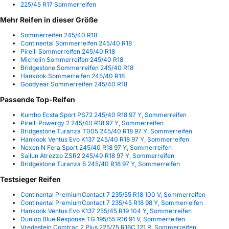
225/45 R17 Sommerreifen
Mehr Reifen in dieser Größe
Sommerreifen 245/40 R18
Continental Sommerreifen 245/40 R18
Pirelli Sommerreifen 245/40 R18
Michelin Sommerreifen 245/40 R18
Bridgestone Sommerreifen 245/40 R18
Hankook Sommerreifen 245/40 R18
Goodyear Sommerreifen 245/40 R18
Passende Top-Reifen
Kumho Ecsta Sport PS72 245/40 R18 97 Y, Sommerreifen
Pirelli Powergy 2 245/40 R18 97 Y, Sommerreifen
Bridgestone Turanza T005 245/40 R18 97 Y, Sommerreifen
Hankook Ventus Evo K137 245/40 R18 97 Y, Sommerreifen
Nexen N Fera Sport 245/40 R18 97 Y, Sommerreifen
Sailun Atrezzo ZSR2 245/40 R18 97 Y, Sommerreifen
Bridgestone Turanza 6 245/40 R18 97 Y, Sommerreifen
Testsieger Reifen
Continental PremiumContact 7 235/55 R18 100 V, Sommerreifen
Continental PremiumContact 7 235/45 R18 98 Y, Sommerreifen
Hankook Ventus Evo K137 255/45 R19 104 Y, Sommerreifen
Dunlop Blue Response TG 195/55 R16 91 V, Sommerreifen
Vredestein Comtrac 2 Plus 225/75 R16C 121 R, Sommerreifen