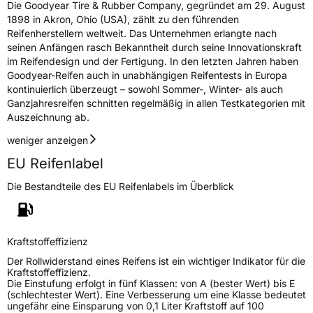
Die Goodyear Tire & Rubber Company, gegründet am 29. August
Rollgeräusch (dB)
71
1898 in Akron, Ohio (USA), zählt zu den führenden
Fahrzeugklasse
C1
Reifenherstellern weltweit. Das Unternehmen erlangte nach
seinen Anfängen rasch Bekanntheit durch seine Innovationskraft
im Reifendesign und der Fertigung. In den letzten Jahren haben
3PMSF / Schneeflockensymbol / Alpine-Symbol
Nein
Goodyear-Reifen auch in unabhängigen Reifentests in Europa
kontinuierlich überzeugt – sowohl Sommer-, Winter- als auch
Eisgrip
Nein
Ganzjahresreifen schnitten regelmäßig in allen Testkategorien mit
Auszeichnung ab.
EPREL ID
530178
weniger anzeigen
Allgemeine Produktsicherheit (GPSR)
EU Reifenlabel
Herstellerkontakt
Goodyear S.A. Innovation Center Avenue
Die Bestandteile des EU Reifenlabels im Überblick
Gordon Smith 7750 Colmar-Berg Luxemburg,
www.goodyear.eu
Kraftstoffeffizienz
Der Rollwiderstand eines Reifens ist ein wichtiger Indikator für die
Kraftstoffeffizienz.
Die Einstufung erfolgt in fünf Klassen: von A (bester Wert) bis E
(schlechtester Wert). Eine Verbesserung um eine Klasse bedeutet
ungefähr eine Einsparung von 0,1 Liter Kraftstoff auf 100