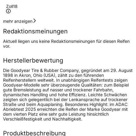
Zoll
18
Geschwindigkeitsindex
Y
mehr anzeigen
Redaktionsmeinungen
Höchstgeschwindigkeit
300 km/h
Aktuell liegen uns keine Redaktionsmeinungen für diesen Reifen
Lastindex
93
vor.
Höchstlast
650 kg
Herstellerbewertung
Gewicht (in kg)
12,97 kg
Die Goodyear Tire & Rubber Company, gegründet am 29. August
1898 in Akron, Ohio (USA), zählt zu den führenden
Reifenherstellern weltweit. In unabhängigen Reifentests zeigen
Generelle Merkmale
Goodyear-Modelle sehr überzeugende Qualitäten: zum Beispiel
gute Bremsleistung auf nasser und trockener Fahrbahn,
Fahrzeugtyp
PKW
dynamisches Handling und hohe Effizienz. Leichte Schwächen
zeigten sich gelegentlich bei der Lenkansprache auf trockener
Verwendung
Sommerreifen
Straße und beim Aquaplaning. Besonderes Highlight: im ADAC
Abriebtest 2025 erreichten die Reifen der Marke Goodyear mit
Modellname
Eagle NCT 5
dem vierten Platz eine sehr gute Leistung hinsichtlich
Verschleißfestigkeit und Nachhaltigkeit.
Fahrzeugart
PKW & SUV
Produktbeschreibung