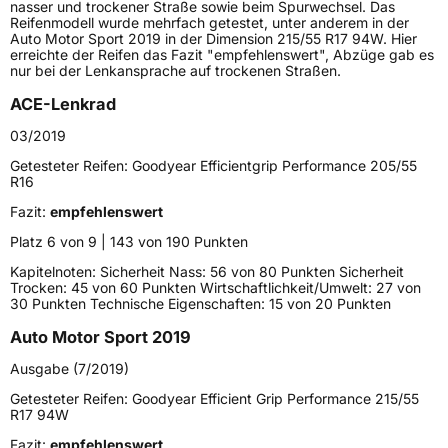
nasser und trockener Straße sowie beim Spurwechsel. Das
Reifenmodell wurde mehrfach getestet, unter anderem in der
Höchstlast
545 kg
Auto Motor Sport 2019 in der Dimension 215/55 R17 94W. Hier
erreichte der Reifen das Fazit "empfehlenswert", Abzüge gab es
Gewicht (in kg)
7,45 kg
nur bei der Lenkansprache auf trockenen Straßen.
ACE-Lenkrad
Generelle Merkmale
03/2019
Fahrzeugtyp
PKW
Getesteter Reifen:
Goodyear Efficientgrip Performance 205/55
Verwendung
Sommerreifen
R16
Modellname
EfficientGrip Performance
Fazit:
empfehlenswert
Fahrzeugart
PKW & SUV
Platz 6 von 9 | 143 von 190 Punkten
Kapitelnoten: Sicherheit Nass: 56 von 80 Punkten Sicherheit
Trocken: 45 von 60 Punkten Wirtschaftlichkeit/Umwelt: 27 von
Weitere Eigenschaften
30 Punkten Technische Eigenschaften: 15 von 20 Punkten
Schlauchtyp
TL
Auto Motor Sport 2019
Ausgabe (7/2019)
Zustand
Neureifen
Getesteter Reifen:
Goodyear Efficient Grip Performance 215/55
R17 94W
EU Label
Fazit:
empfehlenswert