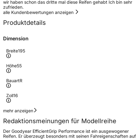
wir haben schon das dritte mal diese Reifen gehabt Ich bin sehr
zufrieden.
alle Kundenbewertungen anzeigen
Produktdetails
Dimension
Breite
195
Höhe
55
Bauart
R
Zoll
16
Geschwindigkeitsindex
H
mehr anzeigen
Redaktionsmeinungen für Modellreihe
Höchstgeschwindigkeit
210 km/h
Der Goodyear EfficientGrip Performance ist ein ausgewogener
Lastindex
87
Reifen. Er überzeugt besonders mit seinen Fahreigenschaften auf