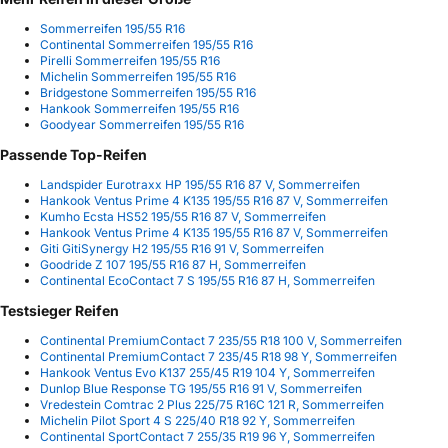
Sommerreifen 195/55 R16
Continental Sommerreifen 195/55 R16
Pirelli Sommerreifen 195/55 R16
Michelin Sommerreifen 195/55 R16
Bridgestone Sommerreifen 195/55 R16
Hankook Sommerreifen 195/55 R16
Goodyear Sommerreifen 195/55 R16
Passende Top-Reifen
Landspider Eurotraxx HP 195/55 R16 87 V, Sommerreifen
Hankook Ventus Prime 4 K135 195/55 R16 87 V, Sommerreifen
Kumho Ecsta HS52 195/55 R16 87 V, Sommerreifen
Hankook Ventus Prime 4 K135 195/55 R16 87 V, Sommerreifen
Giti GitiSynergy H2 195/55 R16 91 V, Sommerreifen
Goodride Z 107 195/55 R16 87 H, Sommerreifen
Continental EcoContact 7 S 195/55 R16 87 H, Sommerreifen
Testsieger Reifen
Continental PremiumContact 7 235/55 R18 100 V, Sommerreifen
Continental PremiumContact 7 235/45 R18 98 Y, Sommerreifen
Hankook Ventus Evo K137 255/45 R19 104 Y, Sommerreifen
Dunlop Blue Response TG 195/55 R16 91 V, Sommerreifen
Vredestein Comtrac 2 Plus 225/75 R16C 121 R, Sommerreifen
Michelin Pilot Sport 4 S 225/40 R18 92 Y, Sommerreifen
Continental SportContact 7 255/35 R19 96 Y, Sommerreifen