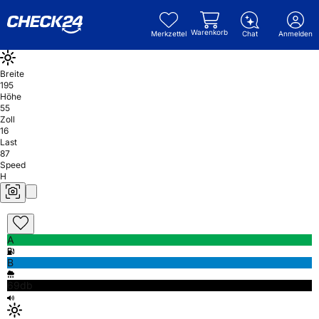
Warenkorb
Merkzettel
Chat
Anmelden
Breite
195
Höhe
55
Zoll
16
Last
87
Speed
H
A
B
69db