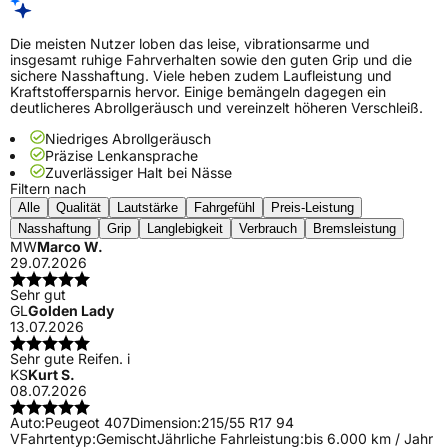
Die meisten Nutzer loben das leise, vibrationsarme und
insgesamt ruhige Fahrverhalten sowie den guten Grip und die
sichere Nasshaftung. Viele heben zudem Laufleistung und
Kraftstoffersparnis hervor. Einige bemängeln dagegen ein
deutlicheres Abrollgeräusch und vereinzelt höheren Verschleiß.
Niedriges Abrollgeräusch
Präzise Lenkansprache
Zuverlässiger Halt bei Nässe
Filtern nach
Alle
Qualität
Lautstärke
Fahrgefühl
Preis-Leistung
Nasshaftung
Grip
Langlebigkeit
Verbrauch
Bremsleistung
MW
Marco W.
29.07.2026
Sehr gut
GL
Golden Lady
13.07.2026
Sehr gute Reifen. i
KS
Kurt S.
08.07.2026
Auto:
Peugeot 407
Dimension:
215/55 R17 94
V
Fahrtentyp:
Gemischt
Jährliche Fahrleistung:
bis 6.000 km / Jahr