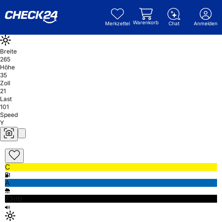
Warenkorb
Merkzettel
Chat
Anmelden
Breite
265
Höhe
35
Zoll
21
Last
101
Speed
Y
C
A
73db