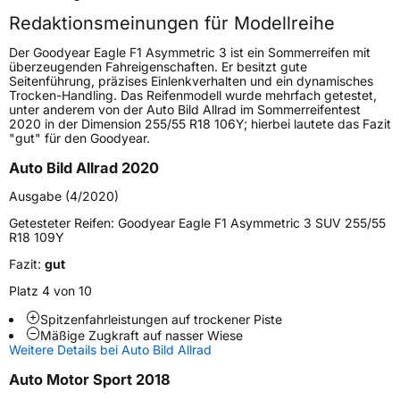
Redaktionsmeinungen für Modellreihe
Lastindex
101
Der Goodyear Eagle F1 Asymmetric 3 ist ein Sommerreifen mit
überzeugenden Fahreigenschaften. Er besitzt gute
Höchstlast
825 kg
Seitenführung, präzises Einlenkverhalten und ein dynamisches
Trocken-Handling. Das Reifenmodell wurde mehrfach getestet,
unter anderem von der Auto Bild Allrad im Sommerreifentest
Generelle Merkmale
2020 in der Dimension 255/55 R18 106Y; hierbei lautete das Fazit
"gut" für den Goodyear.
Fahrzeugtyp
PKW
Auto Bild Allrad 2020
Verwendung
Sommerreifen
Ausgabe (4/2020)
Modellname
Eagle F1 Asymmetric 3
Getesteter Reifen:
Goodyear Eagle F1 Asymmetric 3 SUV 255/55
Fahrzeugart
PKW & SUV
R18 109Y
Fazit:
gut
Weitere Eigenschaften
Platz 4 von 10
Spitzenfahrleistungen auf trockener Piste
Schlauchtyp
TL
Mäßige Zugkraft auf nasser Wiese
Weitere Details bei Auto Bild Allrad
Zustand
Neureifen
Auto Motor Sport 2018