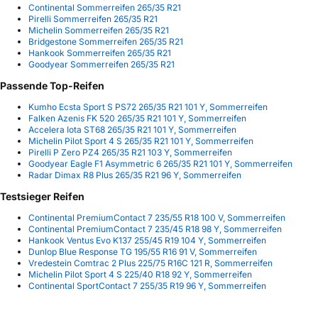
Continental Sommerreifen 265/35 R21
Pirelli Sommerreifen 265/35 R21
Michelin Sommerreifen 265/35 R21
Bridgestone Sommerreifen 265/35 R21
Hankook Sommerreifen 265/35 R21
Goodyear Sommerreifen 265/35 R21
Passende Top-Reifen
Kumho Ecsta Sport S PS72 265/35 R21 101 Y, Sommerreifen
Falken Azenis FK 520 265/35 R21 101 Y, Sommerreifen
Accelera Iota ST68 265/35 R21 101 Y, Sommerreifen
Michelin Pilot Sport 4 S 265/35 R21 101 Y, Sommerreifen
Pirelli P Zero PZ4 265/35 R21 103 Y, Sommerreifen
Goodyear Eagle F1 Asymmetric 6 265/35 R21 101 Y, Sommerreifen
Radar Dimax R8 Plus 265/35 R21 96 Y, Sommerreifen
Testsieger Reifen
Continental PremiumContact 7 235/55 R18 100 V, Sommerreifen
Continental PremiumContact 7 235/45 R18 98 Y, Sommerreifen
Hankook Ventus Evo K137 255/45 R19 104 Y, Sommerreifen
Dunlop Blue Response TG 195/55 R16 91 V, Sommerreifen
Vredestein Comtrac 2 Plus 225/75 R16C 121 R, Sommerreifen
Michelin Pilot Sport 4 S 225/40 R18 92 Y, Sommerreifen
Continental SportContact 7 255/35 R19 96 Y, Sommerreifen