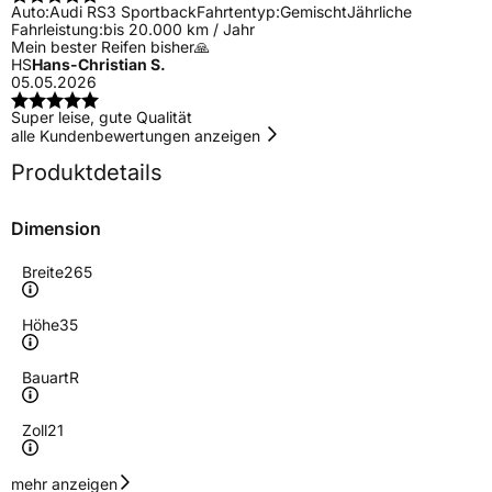
Auto:
Audi RS3 Sportback
Fahrtentyp:
Gemischt
Jährliche
Fahrleistung:
bis 20.000 km / Jahr
Mein bester Reifen bisher🙏
HS
Hans-Christian S.
05.05.2026
Super leise, gute Qualität
alle Kundenbewertungen anzeigen
Produktdetails
Dimension
Breite
265
Höhe
35
Bauart
R
Zoll
21
Geschwindigkeitsindex
Y
mehr anzeigen