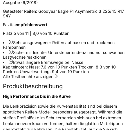
Verstärkt
XL
Ausgabe (6/2018)
Getesteter Reifen:
Goodyear Eagle F1 Asymmetric 3 225/45 R17
Elektro
Ja
94Y
Fazit:
empfehlenswert
Empfohlen für Porsche
NF1
Platz 5 von 11 | 8,0 von 10 Punkten
EU Label
Sehr ausgewogener Reifen auf nassen und trockenen
Fahrbahnen
Sicher mit leichter Untersteuertendenz und nur schwachen
Effizienz
C
Lastwechselreaktionen
Etwas längere Bremswege bei Nässe
Kapitelnoten: Nass: 7,6 von 10 Punkten Trocken: 8,3 von 10
Nasshaftung
A
Punkten Umweltwertung: 9,4 von 10 Punkten
Alle Testberichte anzeigen
Rollgeräusch (Klasse)
B
Produktbeschreibung
Rollgeräusch (dB)
73
High Performance bis in die Kurve
Fahrzeugklasse
C1
Die Lenkpräzision sowie die Kurvenstabilität sind bei diesem
sportlichen Reifen-Modell besonders ausgeprägt. Während die
3PMSF / Schneeflockensymbol / Alpine-Symbol
Nein
steifen Profilblöcke im Schulterbereich sich auch bei extremen
Lenkmanövern kaum verformen, halten die glatten Mittelrippen
den Kontakt zur Fahrbahn. Die Fahrstabilität, auf die Sie sich