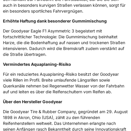
EPREL ID
1641212
auch in besonders kurvigen Straßen verlassen können, sorgt für
ein besonders sportliches Fahrvergnügen.
Allgemeine Produktsicherheit (GPSR)
Erhöhte Haftung dank besonderer Gummimischung
Herstellerkontakt
Goodyear S.A. Innovation Center Avenue
Gordon Smith 7750 Colmar-Berg Luxemburg,
Der Goodyear Eagle F1 Asymmetric 3 begeistert mit
www.goodyear.eu
fortschrittlicher Technologie: Die Gummimischung beinhaltet
Harze, die die Bodenhaftung auf nassen und trockenen Straßen
intensivieren. Dadurch wird die Bremskraft zudem verstärkt auf
die Straße übertragen.
Vermindertes Aquaplaning-Risiko
Für ein reduziertes Aquaplaning-Risiko besitzt der Goodyear
viele Rillen im Profil. Breite umlaufende Längsrillen sowie
Querkanäle nehmen bei Regenwetter Wasser von der Fahrbahn
auf und leiten es über die Reifenschultern vom Reifen ab.
Über den Hersteller Goodyear
Die Goodyear Tire & Rubber Company, gegründet am 29. August
1898 in Akron, Ohio (USA), zählt zu den führenden
Reifenherstellern weltweit. Das Unternehmen erlangte nach
seinen Anfängen rasch Bekanntheit durch seine Innovationskraft