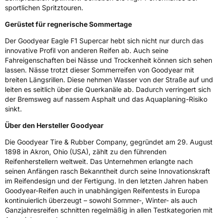
sportlichen Spritztouren.
Empfohlen für Tesla
T0
Gerüstet für regnerische Sommertage
EU Label
Der Goodyear Eagle F1 Supercar hebt sich nicht nur durch das
innovative Profil von anderen Reifen ab. Auch seine
Effizienz
D
Fahreigenschaften bei Nässe und Trockenheit können sich sehen
lassen. Nässe trotzt dieser Sommerreifen von Goodyear mit
Nasshaftung
C
breiten Längsrillen. Diese nehmen Wasser von der Straße auf und
leiten es seitlich über die Querkanäle ab. Dadurch verringert sich
Rollgeräusch (Klasse)
B
der Bremsweg auf nassem Asphalt und das Aquaplaning-Risiko
sinkt.
Rollgeräusch (dB)
73
Über den Hersteller Goodyear
Fahrzeugklasse
C1
Die Goodyear Tire & Rubber Company, gegründet am 29. August
1898 in Akron, Ohio (USA), zählt zu den führenden
3PMSF / Schneeflockensymbol / Alpine-Symbol
Nein
Reifenherstellern weltweit. Das Unternehmen erlangte nach
seinen Anfängen rasch Bekanntheit durch seine Innovationskraft
im Reifendesign und der Fertigung. In den letzten Jahren haben
EPREL ID
1908525
Goodyear-Reifen auch in unabhängigen Reifentests in Europa
kontinuierlich überzeugt – sowohl Sommer-, Winter- als auch
Allgemeine Produktsicherheit (GPSR)
Ganzjahresreifen schnitten regelmäßig in allen Testkategorien mit