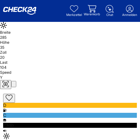
Warenkorb
Merkzettel
Chat
Anmelden
Breite
285
Höhe
35
Zoll
20
Last
104
Speed
Y
D
C
73db