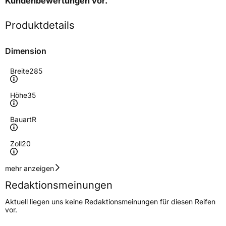
Kundenbewertungen
vor.
Produktdetails
Dimension
Breite
285
Höhe
35
Bauart
R
Zoll
20
Geschwindigkeitsindex
Y
mehr anzeigen
Redaktionsmeinungen
Lastindex
104
Aktuell liegen uns keine Redaktionsmeinungen für diesen Reifen
vor.
Höchstlast
900 kg