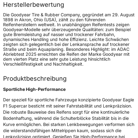
Gewicht (in kg)
13,75 kg
Herstellerbewertung
Die Goodyear Tire & Rubber Company, gegründet am 29. August
Generelle Merkmale
1898 in Akron, Ohio (USA), zählt zu den führenden
Reifenherstellern weltweit. In unabhängigen Reifentests zeigen
Fahrzeugtyp
PKW
Goodyear-Modelle sehr überzeugende Qualitäten: zum Beispiel
gute Bremsleistung auf nasser und trockener Fahrbahn,
Verwendung
Sommerreifen
dynamisches Handling und hohe Effizienz. Leichte Schwächen
zeigten sich gelegentlich bei der Lenkansprache auf trockener
Modellname
Eagle F1 Supercar
Straße und beim Aquaplaning. Besonderes Highlight: im ADAC
Abriebtest 2025 erreichten die Reifen der Marke Goodyear mit
Fahrzeugart
PKW & SUV
dem vierten Platz eine sehr gute Leistung hinsichtlich
Verschleißfestigkeit und Nachhaltigkeit.
Weitere Eigenschaften
Produktbeschreibung
Schlauchtyp
TL
Sportliche High-Performance
Der speziell für sportliche Fahrzeuge konzipierte Goodyear Eagle
Zustand
Neureifen
F1 Supercar besticht mit seiner Fahrstabilität und Lenkpräzision.
Die robuste Bauweise des Reifens sorgt für eine kontinuierliche
Verstärkt
XL
Bodenhaftung, während die Schulterblöcke Stabilität bis in die
Kurve ermöglichen. Bei starken Lenkbewegungen verformen sich
die widerstandsfähigen Mittelrippen kaum, sodass sich die
Felgenschutz
FP
Lenkpräzision optimiert. Genießen Sie High-Performance bei