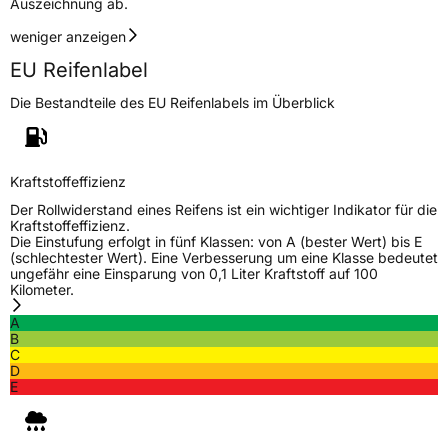
Auszeichnung ab.
Herstellerkontakt
Goodyear S.A. Innovation Center Avenue
Gordon Smith 7750 Colmar-Berg Luxemburg,
weniger anzeigen
www.goodyear.eu
EU Reifenlabel
Die Bestandteile des EU Reifenlabels im Überblick
Kraftstoffeffizienz
Der Rollwiderstand eines Reifens ist ein wichtiger Indikator für die
Kraftstoffeffizienz.
Die Einstufung erfolgt in fünf Klassen: von A (bester Wert) bis E
(schlechtester Wert). Eine Verbesserung um eine Klasse bedeutet
ungefähr eine Einsparung von 0,1 Liter Kraftstoff auf 100
Kilometer.
A
B
C
D
E