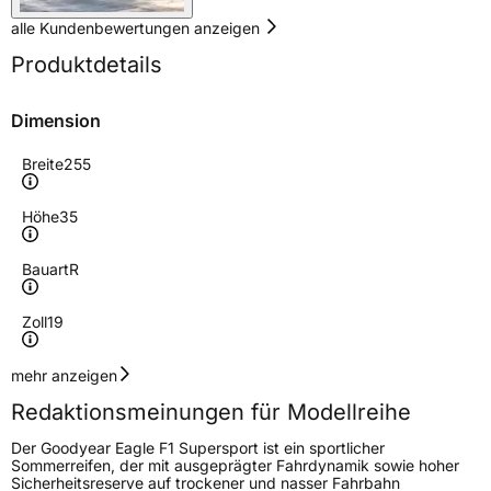
alle Kundenbewertungen anzeigen
Produktdetails
Dimension
Breite
255
Höhe
35
Bauart
R
Zoll
19
Geschwindigkeitsindex
Y
mehr anzeigen
Redaktionsmeinungen für Modellreihe
Lastindex
96
Der Goodyear Eagle F1 Supersport ist ein sportlicher
Sommerreifen, der mit ausgeprägter Fahrdynamik sowie hoher
Höchstlast
710 kg
Sicherheitsreserve auf trockener und nasser Fahrbahn