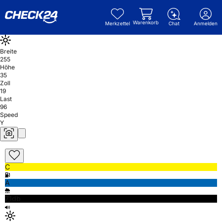
Warenkorb
Merkzettel
Chat
Anmelden
Breite
255
Höhe
35
Zoll
19
Last
96
Speed
Y
C
A
71db