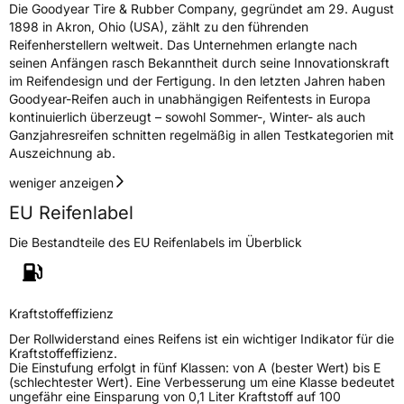
Die Goodyear Tire & Rubber Company, gegründet am 29. August
Herstellerkontakt
Goodyear S.A. Innovation Center Avenue
1898 in Akron, Ohio (USA), zählt zu den führenden
Gordon Smith 7750 Colmar-Berg Luxemburg,
Reifenherstellern weltweit. Das Unternehmen erlangte nach
www.goodyear.eu
seinen Anfängen rasch Bekanntheit durch seine Innovationskraft
im Reifendesign und der Fertigung. In den letzten Jahren haben
Goodyear-Reifen auch in unabhängigen Reifentests in Europa
kontinuierlich überzeugt – sowohl Sommer-, Winter- als auch
Ganzjahresreifen schnitten regelmäßig in allen Testkategorien mit
Auszeichnung ab.
weniger anzeigen
EU Reifenlabel
Die Bestandteile des EU Reifenlabels im Überblick
Kraftstoffeffizienz
Der Rollwiderstand eines Reifens ist ein wichtiger Indikator für die
Kraftstoffeffizienz.
Die Einstufung erfolgt in fünf Klassen: von A (bester Wert) bis E
(schlechtester Wert). Eine Verbesserung um eine Klasse bedeutet
ungefähr eine Einsparung von 0,1 Liter Kraftstoff auf 100