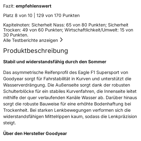
Fazit:
empfehlenswert
Empfohlen für BMW
*
Platz 8 von 10 | 129 von 170 Punkten
EU Label
Kapitelnoten: Sicherheit Nass: 65 von 80 Punkten; Sicherheit
Trocken: 49 von 60 Punkten; Wirtschaftlichkeit/Umwelt: 15 von
30 Punkten.
Effizienz
C
Alle Testberichte anzeigen
Produktbeschreibung
Nasshaftung
A
Stabil und widerstandsfähig durch den Sommer
Rollgeräusch (Klasse)
B
Das asymmetrische Reifenprofil des Eagle F1 Supersport von
Goodyear sorgt für Fahrstabilität in Kurven und unterstützt die
Rollgeräusch (dB)
71
Wasserverdrängung. Die Außenseite sorgt dank der robusten
Fahrzeugklasse
C1
Schulterblöcke für ein stabiles Kurvenfahren, die Innenseite leitet
mithilfe der quer verlaufenden Kanäle Wasser ab. Darüber hinaus
sorgt die robuste Bauweise für eine erhöhte Bodenhaftung bei
3PMSF / Schneeflockensymbol / Alpine-Symbol
Nein
Trockenheit. Bei starken Lenkbewegungen verformen sich die
widerstandsfähigen Mittelrippen kaum, sodass die Lenkpräzision
EPREL ID
1687244
steigt.
Über den Hersteller Goodyear
Allgemeine Produktsicherheit (GPSR)