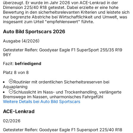
überzeugt. Er wurde im Jahr 2026 von ACE-Lenkrad in der
Gewicht (in kg)
10,96 kg
Dimension 225/40 R18 getestet. Dabei erzielte er eine hohe
Bewertung in den sicherheitsrelevanten Kriterien und leistete sich
nur begrenzte Abstriche bei Wirtschaftlichkeit und Umwelt, was
Generelle Merkmale
insgesamt zum Urteil "empfehlenswert" führte.
Fahrzeugtyp
PKW
Auto Bild Sportscars 2026
Verwendung
Sommerreifen
Ausgabe (4/2026)
Modellname
Eagle F1 Supersport
Getesteter Reifen:
Goodyear Eagle F1 SuperSport 255/35 R19
96Y
Fahrzeugart
PKW & SUV
Fazit:
befriedigend
Platz 8 von 8
Weitere Eigenschaften
Routinier mit ordentlichen Sicherheitsreserven bei
Schlauchtyp
TL
Aquaplaning
Schlusslicht im Nass- und Trockenhandling, verlängerte
Bremswege im Nassen, unharmonisches Fahrgefühl
Zustand
Neureifen
Weitere Details bei Auto Bild Sportscars
ACE-Lenkrad
Verstärkt
XL
02/2026
Elektro
Ja
Getesteter Reifen:
Goodyear Eagle F1 Supersport 225/40 R18