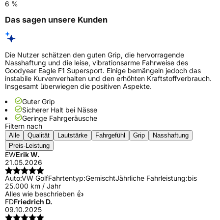
6 %
Das sagen unsere Kunden
Die Nutzer schätzen den guten Grip, die hervorragende
Nasshaftung und die leise, vibrationsarme Fahrweise des
Goodyear Eagle F1 Supersport. Einige bemängeln jedoch das
instabile Kurvenverhalten und den erhöhten Kraftstoffverbrauch.
Insgesamt überwiegen die positiven Aspekte.
Guter Grip
Sicherer Halt bei Nässe
Geringe Fahrgeräusche
Filtern nach
Alle
Qualität
Lautstärke
Fahrgefühl
Grip
Nasshaftung
Preis-Leistung
EW
Erik W.
21.05.2026
Auto:
VW Golf
Fahrtentyp:
Gemischt
Jährliche Fahrleistung:
bis
25.000 km / Jahr
Alles wie beschrieben 👍
FD
Friedrich D.
09.10.2025