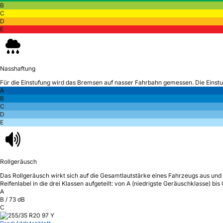
B
C
D
E
Nasshaftung
Für die Einstufung wird das Bremsen auf nasser Fahrbahn gemessen.
Die Einst
A
B
C
D
E
Rollgeräusch
Das Rollgeräusch wirkt sich auf die Gesamtlautstärke eines Fahrzeugs aus
und 
Reifenlabel in die drei Klassen aufgeteilt: von A (niedrigste Geräuschklasse) bi
A
B
/
73
dB
C