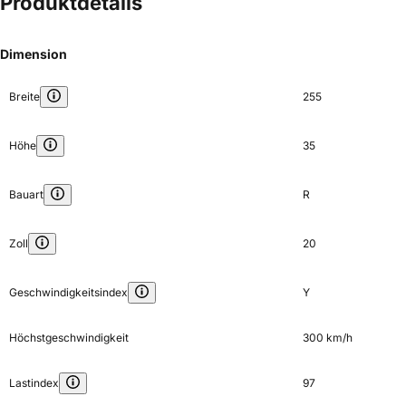
Produktdetails
Dimension
Breite
255
Höhe
35
Bauart
R
Zoll
20
Geschwindigkeitsindex
Y
Höchstgeschwindigkeit
300 km/h
Lastindex
97