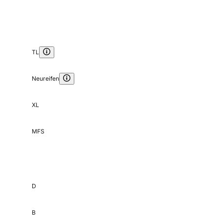
TL
Neureifen
XL
MFS
D
B