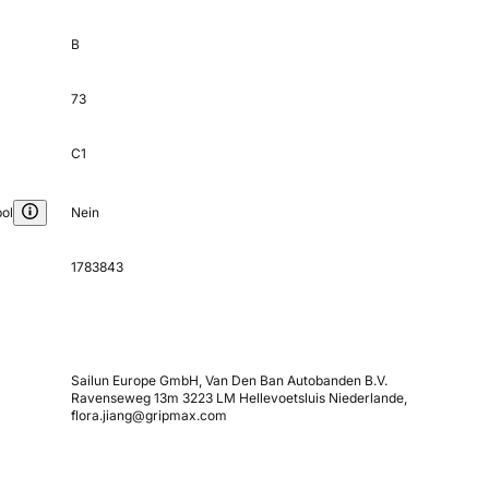
B
73
C1
ol
Nein
1783843
Sailun Europe GmbH, Van Den Ban Autobanden B.V.
Ravenseweg 13m 3223 LM Hellevoetsluis Niederlande,
flora.jiang@gripmax.com