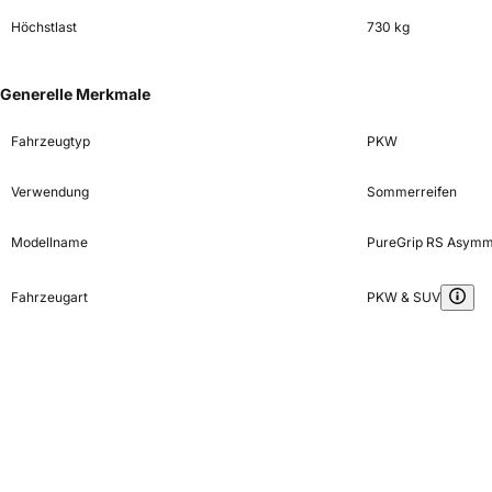
Höchstlast
730 kg
Generelle Merkmale
Fahrzeugtyp
PKW
Verwendung
Sommerreifen
Modellname
PureGrip RS Asymm
Fahrzeugart
PKW & SUV