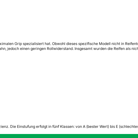
malen Grip spezialisiert hat. Obwohl dieses spezifische Modell nicht in Reifent
n, jedoch einen geringen Rollwiderstand. Insgesamt wurden die Reifen als nic
zienz.
Die Einstufung erfolgt in fünf Klassen: von A (bester Wert) bis E (schlech