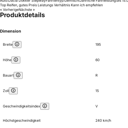
Auto:
Dacia Dokker Stepway
Fahrtentyp:
Gemischt
Jährliche Fahrleistung:
bis 15
Top Reifen, gutes Preis Leistungs Verhältnis Kann ich empfehlen
« Vorherige
Nächste »
Produktdetails
Dimension
Breite
195
Höhe
60
Bauart
R
Zoll
15
Geschwindigkeitsindex
V
Höchstgeschwindigkeit
240 km/h