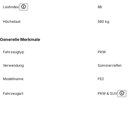
Lastindex
88
Höchstlast
560 kg
Generelle Merkmale
Fahrzeugtyp
PKW
Verwendung
Sommerreifen
Modellname
FE2
Fahrzeugart
PKW & SUV