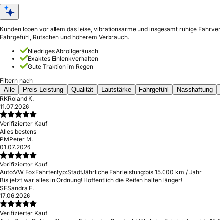
Kunden loben vor allem das leise, vibrationsarme und insgesamt ruhige Fahrve
Fahrgefühl, Rutschen und höherem Verbrauch.
Niedriges Abrollgeräusch
Exaktes Einlenkverhalten
Gute Traktion im Regen
Filtern nach
Alle
Preis-Leistung
Qualität
Lautstärke
Fahrgefühl
Nasshaftung
RK
Roland K.
11.07.2026
Verifizierter Kauf
Alles bestens
PM
Peter M.
01.07.2026
Verifizierter Kauf
Auto:
VW Fox
Fahrtentyp:
Stadt
Jährliche Fahrleistung:
bis 15.000 km / Jahr
Bis jetzt war alles in Ordnung! Hoffentlich die Reifen halten länger!
SF
Sandra F.
17.06.2026
Verifizierter Kauf