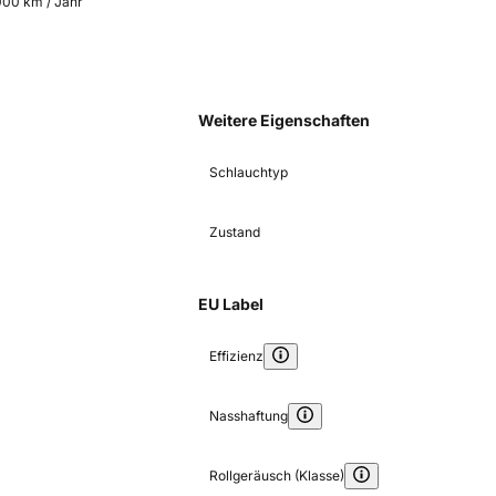
.000 km / Jahr
Weitere Eigenschaften
Schlauchtyp
Zustand
EU Label
Effizienz
Nasshaftung
Rollgeräusch (Klasse)