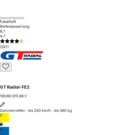
Fabelhaft
Reifenbewertung
8,7
4,7
(267)
GT Radial-FE2
195/60 R15 88 V
Sommerreifen - bis 240 km/h - bis 560 kg
C
A