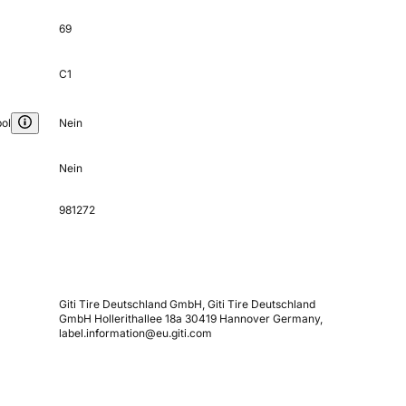
69
C1
ol
Nein
Nein
981272
Giti Tire Deutschland GmbH, Giti Tire Deutschland
GmbH Hollerithallee 18a 30419 Hannover Germany,
label.information@eu.giti.com