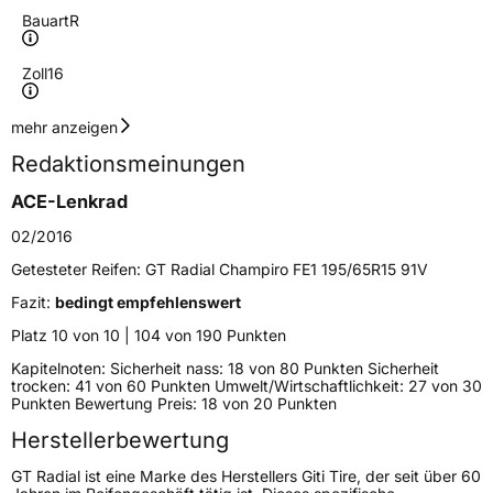
Bauart
R
Zoll
16
Geschwindigkeitsindex
V
mehr anzeigen
Redaktionsmeinungen
Höchstgeschwindigkeit
240 km/h
ACE-Lenkrad
Lastindex
88
02/2016
Höchstlast
560 kg
Getesteter Reifen:
GT Radial Champiro FE1 195/65R15 91V
Gewicht (in kg)
8,37 kg
Fazit:
bedingt empfehlenswert
Platz 10 von 10 | 104 von 190 Punkten
Generelle Merkmale
Kapitelnoten: Sicherheit nass: 18 von 80 Punkten Sicherheit
trocken: 41 von 60 Punkten Umwelt/Wirtschaftlichkeit: 27 von 30
Fahrzeugtyp
PKW
Punkten Bewertung Preis: 18 von 20 Punkten
Verwendung
Sommerreifen
Herstellerbewertung
Modellname
Champiro FE1
GT Radial ist eine Marke des Herstellers Giti Tire, der seit über 60
Fahrzeugart
PKW & SUV