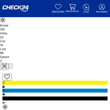
Warenkorb
Merkzettel
Chat
Anmelden
Breite
195
Höhe
50
Zoll
16
Last
88
Speed
V
C
B
71db