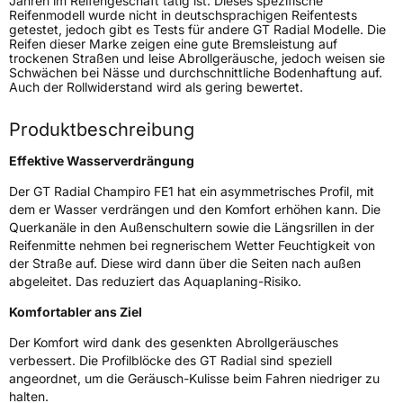
Jahren im Reifengeschäft tätig ist. Dieses spezifische
Reifenmodell wurde nicht in deutschsprachigen Reifentests
getestet, jedoch gibt es Tests für andere GT Radial Modelle. Die
Reifen dieser Marke zeigen eine gute Bremsleistung auf
Weitere Eigenschaften
trockenen Straßen und leise Abrollgeräusche, jedoch weisen sie
Schwächen bei Nässe und durchschnittliche Bodenhaftung auf.
Schlauchtyp
TL
Auch der Rollwiderstand wird als gering bewertet.
Zustand
Neureifen
Produktbeschreibung
Effektive Wasserverdrängung
Verstärkt
XL
Der GT Radial Champiro FE1 hat ein asymmetrisches Profil, mit
dem er Wasser verdrängen und den Komfort erhöhen kann. Die
EU Label
Querkanäle in den Außenschultern sowie die Längsrillen in der
Reifenmitte nehmen bei regnerischem Wetter Feuchtigkeit von
Effizienz
C
der Straße auf. Diese wird dann über die Seiten nach außen
abgeleitet. Das reduziert das Aquaplaning-Risiko.
Nasshaftung
B
Komfortabler ans Ziel
Der Komfort wird dank des gesenkten Abrollgeräusches
Rollgeräusch (Klasse)
B
verbessert. Die Profilblöcke des GT Radial sind speziell
angeordnet, um die Geräusch-Kulisse beim Fahren niedriger zu
Rollgeräusch (dB)
71
halten.