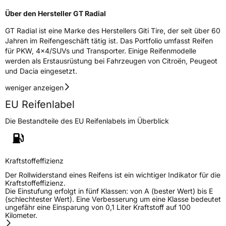
Fahrzeugklasse
C1
Über den Hersteller GT Radial
GT Radial ist eine Marke des Herstellers Giti Tire, der seit über 60
3PMSF / Schneeflockensymbol / Alpine-Symbol
Nein
Jahren im Reifengeschäft tätig ist. Das Portfolio umfasst Reifen
für PKW, 4x4/SUVs und Transporter. Einige Reifenmodelle
Eisgrip
Nein
werden als Erstausrüstung bei Fahrzeugen von Citroën, Peugeot
EPREL ID
472152
und Dacia eingesetzt.
weniger anzeigen
Allgemeine Produktsicherheit (GPSR)
EU Reifenlabel
Herstellerkontakt
Giti Tire Deutschland GmbH, Giti Tire
Deutschland GmbH Hollerithallee 18a 30419
Die Bestandteile des EU Reifenlabels im Überblick
Hannover Germany,
label.information@eu.giti.com
Kraftstoffeffizienz
Der Rollwiderstand eines Reifens ist ein wichtiger Indikator für die
Kraftstoffeffizienz.
Die Einstufung erfolgt in fünf Klassen: von A (bester Wert) bis E
(schlechtester Wert). Eine Verbesserung um eine Klasse bedeutet
ungefähr eine Einsparung von 0,1 Liter Kraftstoff auf 100
Kilometer.