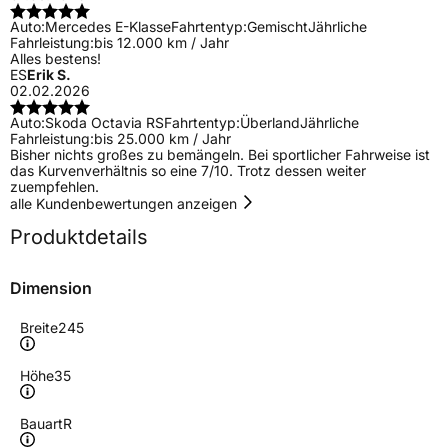
Auto:
Mercedes E-Klasse
Fahrtentyp:
Gemischt
Jährliche
Fahrleistung:
bis 12.000 km / Jahr
Alles bestens!
ES
Erik S.
02.02.2026
Auto:
Skoda Octavia RS
Fahrtentyp:
Überland
Jährliche
Fahrleistung:
bis 25.000 km / Jahr
Bisher nichts großes zu bemängeln. Bei sportlicher Fahrweise ist
das Kurvenverhältnis so eine 7/10. Trotz dessen weiter
zuempfehlen.
alle Kundenbewertungen anzeigen
Produktdetails
Dimension
Breite
245
Höhe
35
Bauart
R