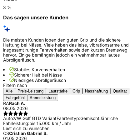
3 %
Das sagen unsere Kunden
Die meisten Kunden loben den guten Grip und die sichere
Haftung bei Nässe. Viele heben das leise, vibrationsarme und
insgesamt ruhige Fahrverhalten sowie den kurzen Bremsweg
hervor. Einige bemängeln jedoch ein wahrnehmbar lautes
Abrollgeräusch.
Stabiles Kurvenverhalten
Sicherer Halt bei Nässe
Niedriges Abrollgeräusch
Filtern nach
Alle
Preis-Leistung
Lautstärke
Grip
Nasshaftung
Qualität
Fahrgefühl
Bremsleistung
RA
Rach A.
08.05.2026
Auto:
VW Golf GTD Variant
Fahrtentyp:
Gemischt
Jährliche
Fahrleistung:
bis 15.000 km / Jahr
Lest sich zu wünschen
CS
Cristian Gabriel S.
01.05.2026