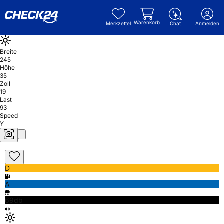
Warenkorb
Merkzettel
Chat
Anmelden
Breite
245
Höhe
35
Zoll
19
Last
93
Speed
Y
D
A
69db