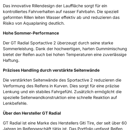
Das innovative Rillendesign der Lauffläche sorgt für ein
EPREL ID
1966032
kontrolliertes Fahrverhalten auf nasser Fahrbahn. Die speziell
geformten Rillen leiten Wasser effektiv ab und reduzieren das
Allgemeine Produktsicherheit (GPSR)
Risiko von Aquaplaning deutlich.
Hohe Sommer-Performance
Herstellerkontakt
Giti Tire Deutschland GmbH, Giti Tire
Deutschland GmbH Hollerithallee 18a 30419
Der GT Radial Sportactive 2 überzeugt durch seine starke
Hannover Germany,
label.information@eu.giti.com
Sommerleistung. Dank der hochwertigen, harten Gummimischung
bietet der Reifen auch bei hohen Temperaturen eine zuverlässige
Haftung.
Präzises Handling durch verstärkte Seitenwände
Die verstärkten Seitenwände des Sportactive 2 reduzieren die
Verformung des Reifens in Kurven. Dies sorgt für eine präzise
Lenkung und ein stabiles Fahrgefühl. Zusätzlich ermöglicht die
spezielle Seitenwandkonstruktion eine schnelle Reaktion auf
Lenkbefehle.
Über den Hersteller GT Radial
GT Radial ist eine Marke des Herstellers Giti Tire, der seit über 60
Jahren im Reifengeschäft tätig ist. Das Portfolio umfasst Reifen