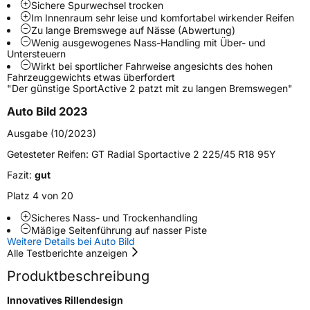
Sichere Spurwechsel trocken
Schlauchtyp
TL
Im Innenraum sehr leise und komfortabel wirkender Reifen
Zu lange Bremswege auf Nässe (Abwertung)
Wenig ausgewogenes Nass-Handling mit Über- und
Zustand
Neureifen
Untersteuern
Wirkt bei sportlicher Fahrweise angesichts des hohen
Fahrzeuggewichts etwas überfordert
Verstärkt
XL
"Der günstige SportActive 2 patzt mit zu langen Bremswegen"
Auto Bild 2023
EU Label
Ausgabe (10/2023)
Effizienz
D
Getesteter Reifen:
GT Radial Sportactive 2 225/45 R18 95Y
Fazit:
gut
Nasshaftung
A
Platz 4 von 20
Rollgeräusch (Klasse)
A
Sicheres Nass- und Trockenhandling
Mäßige Seitenführung auf nasser Piste
Weitere Details bei Auto Bild
Rollgeräusch (dB)
69
Alle Testberichte anzeigen
Fahrzeugklasse
C1
Produktbeschreibung
Innovatives Rillendesign
3PMSF / Schneeflockensymbol / Alpine-Symbol
Nein