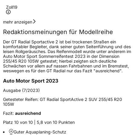
Zoll
19
Geschwindigkeitsindex
Y
mehr anzeigen
Redaktionsmeinungen für Modellreihe
Höchstgeschwindigkeit
300 km/h
Der GT Radial Sportactive 2 ist bei trockenen Straßen ein
Lastindex
93
komfortabler Begleiter, dank seiner guten Seitenführung und des
leisen Rollgeräusches. Das Reifenmodell wurde unter anderem im
Auto Motor Sport Sommerreifentest 2023 in der Dimension
Höchstlast
650 kg
255/45 R20 105W getestet; hierbei zeigten sich deutliche
Schwächen vor allem auf nassen Fahrbahnen und im Bremstest,
weswegen es für den GT Radial nur das Fazit "ausreichend".
Generelle Merkmale
Auto Motor Sport 2023
Fahrzeugtyp
PKW
Ausgabe (7/2023)
Verwendung
Sommerreifen
Getesteter Reifen:
GT Radial SportActive 2 SUV 255/45 R20
Modellname
Sportactive 2
105W
Fahrzeugart
PKW & SUV
Fazit:
ausreichend
Platz 10 von 10 | 5,8 von 10 Punkten
Weitere Eigenschaften
Guter Aquaplaning-Schutz