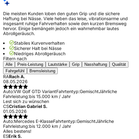
Die meisten Kunden loben den guten Grip und die sichere
Haftung bei Nässe. Viele heben das leise, vibrationsarme und
insgesamt ruhige Fahrverhalten sowie den kurzen Bremsweg
hervor. Einige bemängeln jedoch ein wahrnehmbar lautes
Abrollgeräusch.
Stabiles Kurvenverhalten
Sicherer Halt bei Nässe
Niedriges Abrollgeräusch
Filtern nach
Alle
Preis-Leistung
Lautstärke
Grip
Nasshaftung
Qualität
Fahrgefühl
Bremsleistung
RA
Rach A.
08.05.2026
Auto:
VW Golf GTD Variant
Fahrtentyp:
Gemischt
Jährliche
Fahrleistung:
bis 15.000 km / Jahr
Lest sich zu wünschen
CS
Cristian Gabriel S.
01.05.2026
Auto:
Mercedes E-Klasse
Fahrtentyp:
Gemischt
Jährliche
Fahrleistung:
bis 12.000 km / Jahr
Alles bestens!
ES
Erik S.