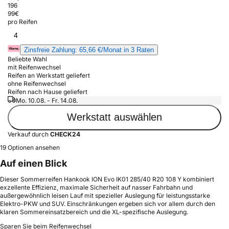
196
99
€
pro Reifen
4
Zinsfreie Zahlung: 65,66 €/Monat in 3 Raten
Beliebte Wahl
mit Reifenwechsel
Reifen an Werkstatt geliefert
ohne Reifenwechsel
Reifen nach Hause geliefert
Mo. 10.08. - Fr. 14.08.
Werkstatt auswählen
Verkauf durch
CHECK24
19 Optionen ansehen
Auf einen Blick
Dieser Sommerreifen Hankook ION Evo IK01 285/40 R20 108 Y kombiniert
exzellente Effizienz, maximale Sicherheit auf nasser Fahrbahn und
außergewöhnlich leisen Lauf mit spezieller Auslegung für leistungsstarke
Elektro-PKW und SUV. Einschränkungen ergeben sich vor allem durch den
klaren Sommereinsatzbereich und die XL-spezifische Auslegung.
Sparen Sie beim Reifenwechsel