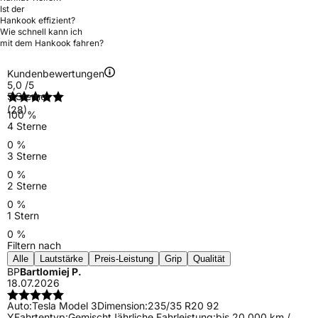
Ist der
Hankook effizient?
Wie schnell kann ich
mit dem Hankook fahren?
Kundenbewertungen
5,0
/5
5 Sterne
(28)
100 %
4 Sterne
0 %
3 Sterne
0 %
2 Sterne
0 %
1 Stern
0 %
Filtern nach
Alle
Lautstärke
Preis-Leistung
Grip
Qualität
BP
Bartlomiej P.
18.07.2026
Auto:
Tesla Model 3
Dimension:
235/35 R20 92
Y
Fahrtentyp:
Gemischt
Jährliche Fahrleistung:
bis 20.000 km /