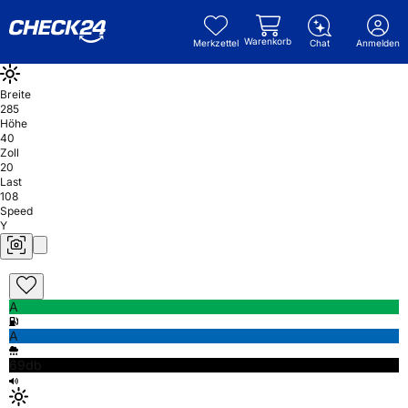
Warenkorb
Merkzettel
Chat
Anmelden
Breite
285
Höhe
40
Zoll
20
Last
108
Speed
Y
A
A
69db