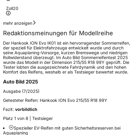
Zoll
20
Geschwindigkeitsindex
Y
mehr anzeigen
Redaktionsmeinungen für Modellreihe
Höchstgeschwindigkeit
300 km/h
Der Hankook ION Evo IK01 ist ein hervorragender Sommerreifen,
Lastindex
108
der speziell für Elektrofahrzeuge entwickelt wurde und durch
seine Aquaplaning-Vorsorge, kurzen Bremswege und niedrigen
Rollwiderstand überzeugt. Im Auto Bild Sommerreifentest 2025
Höchstlast
1000 kg
wurde das Modell in der Dimension 215/55 R18 99Y geprüft. Die
Tester lobten die ausgezeichnete Fahrdynamik und den hohen
Gewicht (in kg)
14,187 kg
Komfort des Reifens, weshalb er als Testsieger bewertet wurde.
Auto Bild 2025
Generelle Merkmale
Ausgabe (7/2025)
Fahrzeugtyp
PKW
Getesteter Reifen:
Hankook ION Evo 215/55 R18 99Y
Verwendung
Sommerreifen
Fazit:
vorbildlich
Modellname
ION Evo IK01
Platz 1 von 8 | Testsieger
Fahrzeugart
PKW & SUV
Spezieller EV-Reifen mit guten Sicherheitsreserven bei
Aquaplaning