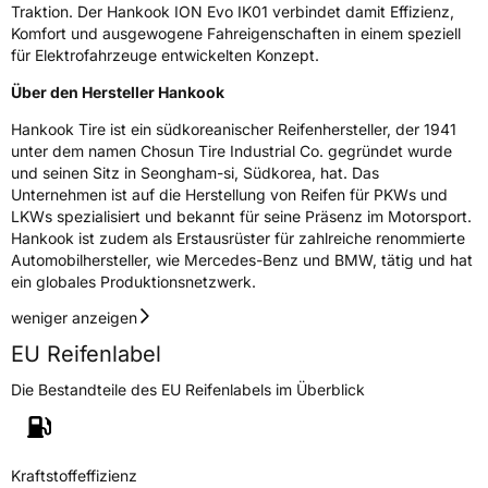
Traktion. Der Hankook ION Evo IK01 verbindet damit Effizienz,
Komfort und ausgewogene Fahreigenschaften in einem speziell
Rollgeräusch (dB)
69
für Elektrofahrzeuge entwickelten Konzept.
Fahrzeugklasse
C1
Über den Hersteller Hankook
3PMSF / Schneeflockensymbol / Alpine-Symbol
Nein
Hankook Tire ist ein südkoreanischer Reifenhersteller, der 1941
unter dem namen Chosun Tire Industrial Co. gegründet wurde
und seinen Sitz in Seongham-si, Südkorea, hat. Das
EPREL ID
1293254
Unternehmen ist auf die Herstellung von Reifen für PKWs und
LKWs spezialisiert und bekannt für seine Präsenz im Motorsport.
Allgemeine Produktsicherheit (GPSR)
Hankook ist zudem als Erstausrüster für zahlreiche renommierte
Automobilhersteller, wie Mercedes-Benz und BMW, tätig und hat
Herstellerkontakt
Hankook Tire Europe GmbH, Siemensstr. 14
ein globales Produktionsnetzwerk.
D-63263 Neu-Isenburg Deutschland,
technik@hankookreifen.de
weniger anzeigen
EU Reifenlabel
Die Bestandteile des EU Reifenlabels im Überblick
Kraftstoffeffizienz