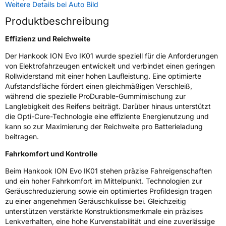
Weitere Details bei Auto Bild
Weitere Eigenschaften
Produktbeschreibung
Schlauchtyp
TL
Effizienz und Reichweite
Zustand
Neureifen
Der Hankook ION Evo IK01 wurde speziell für die Anforderungen
von Elektrofahrzeugen entwickelt und verbindet einen geringen
Verstärkt
XL
Rollwiderstand mit einer hohen Laufleistung. Eine optimierte
Aufstandsfläche fördert einen gleichmäßigen Verschleiß,
während die spezielle ProDurable-Gummimischung zur
Felgenschutz
MFS
Langlebigkeit des Reifens beiträgt. Darüber hinaus unterstützt
die Opti-Cure-Technologie eine effiziente Energienutzung und
Elektro
Ja
kann so zur Maximierung der Reichweite pro Batterieladung
beitragen.
EU Label
Fahrkomfort und Kontrolle
Beim Hankook ION Evo IK01 stehen präzise Fahreigenschaften
Effizienz
A
und ein hoher Fahrkomfort im Mittelpunkt. Technologien zur
Geräuschreduzierung sowie ein optimiertes Profildesign tragen
Nasshaftung
A
zu einer angenehmen Geräuschkulisse bei. Gleichzeitig
unterstützen verstärkte Konstruktionsmerkmale ein präzises
Lenkverhalten, eine hohe Kurvenstabilität und eine zuverlässige
Rollgeräusch (Klasse)
A