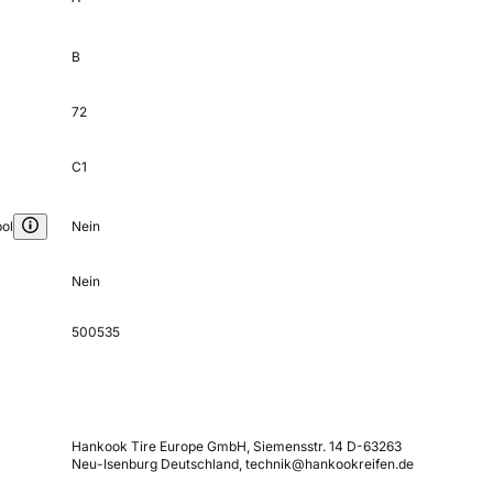
B
72
C1
ol
Nein
Nein
500535
Hankook Tire Europe GmbH, Siemensstr. 14 D-63263
Neu-Isenburg Deutschland, technik@hankookreifen.de