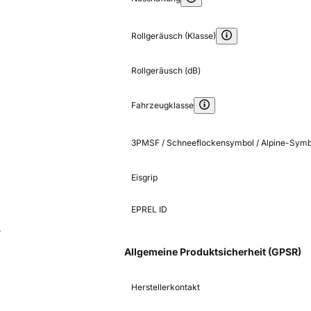
Rollgeräusch (Klasse)
Rollgeräusch (dB)
Fahrzeugklasse
3PMSF / Schneeflockensymbol / Alpine-Symb
Eisgrip
EPREL ID
5
Allgemeine Produktsicherheit (GPSR)
Herstellerkontakt