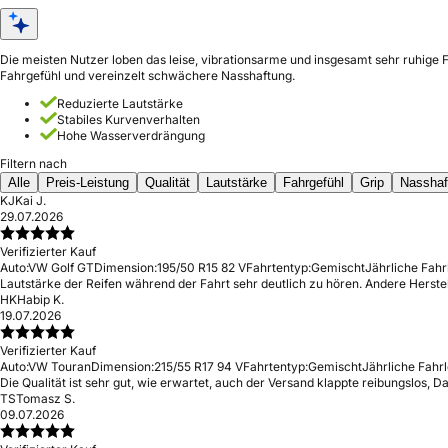
Die meisten Nutzer loben das leise, vibrationsarme und insgesamt sehr ruhige
Fahrgefühl und vereinzelt schwächere Nasshaftung.
Reduzierte Lautstärke
Stabiles Kurvenverhalten
Hohe Wasserverdrängung
Filtern nach
Alle
Preis-Leistung
Qualität
Lautstärke
Fahrgefühl
Grip
Nasshaf
KJ
Kai J.
29.07.2026
Verifizierter Kauf
Auto:
VW Golf GT
Dimension:
195/50 R15 82 V
Fahrtentyp:
Gemischt
Jährliche Fahr
Lautstärke der Reifen während der Fahrt sehr deutlich zu hören. Andere Herste
HK
Habip K.
19.07.2026
Verifizierter Kauf
Auto:
VW Touran
Dimension:
215/55 R17 94 V
Fahrtentyp:
Gemischt
Jährliche Fahrl
Die Qualität ist sehr gut, wie erwartet, auch der Versand klappte reibungslos,
TS
Tomasz S.
09.07.2026