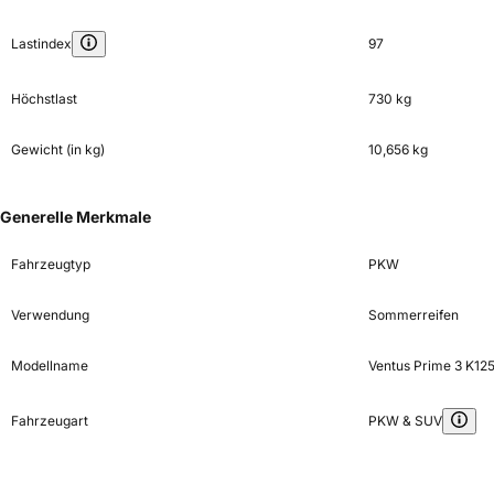
Lastindex
97
Höchstlast
730 kg
Gewicht (in kg)
10,656 kg
Generelle Merkmale
Fahrzeugtyp
PKW
Verwendung
Sommerreifen
Modellname
Ventus Prime 3 K12
Fahrzeugart
PKW & SUV