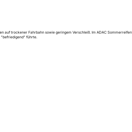
ten auf trockener Fahrbahn sowie geringem Verschleiß. Im ADAC Sommerreifent
"befriedigend" führte.