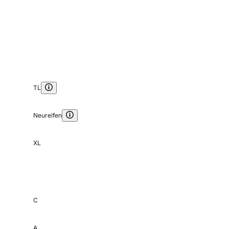
TL
Neureifen
XL
C
A