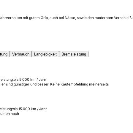
 Fahrverhalten mit gutem Grip, auch bei Nässe, sowie den moderaten Verschleiß
tung
Verbrauch
Langlebigkeit
Bremsleistung
leistung:
bis 9.000 km / Jahr
ller sind günstiger und besser. Keine Kaufempfehlung meinerseits
eistung:
bis 15.000 km / Jahr
 Daumen hoch