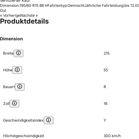
Verifizierter Kauf
Dimension:
195/60 R15 88 H
Fahrtentyp:
Gemischt
Jährliche Fahrleistung:
bis 12.0
Gut
« Vorherige
Nächste »
Produktdetails
Dimension
Breite
215
Höhe
55
Bauart
R
Zoll
16
Geschwindigkeitsindex
Y
Höchstgeschwindigkeit
300 km/h