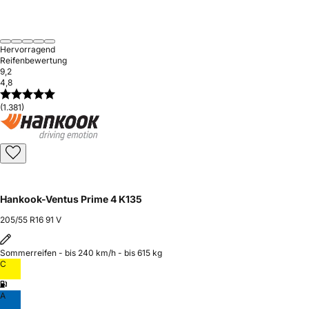
Hervorragend
Reifenbewertung
9,2
4,8
(1.381)
Hankook-Ventus Prime 4 K135
205/55 R16 91 V
Sommerreifen - bis 240 km/h - bis 615 kg
C
A