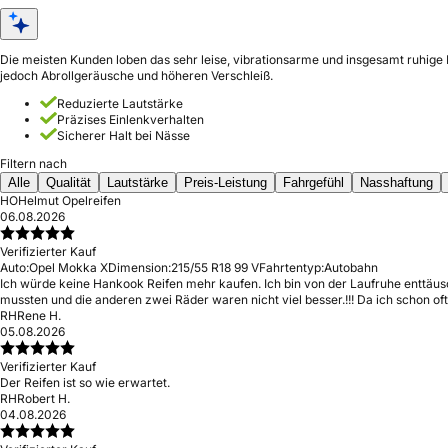
Die meisten Kunden loben das sehr leise, vibrationsarme und insgesamt ruhige 
jedoch Abrollgeräusche und höheren Verschleiß.
Reduzierte Lautstärke
Präzises Einlenkverhalten
Sicherer Halt bei Nässe
Filtern nach
Alle
Qualität
Lautstärke
Preis-Leistung
Fahrgefühl
Nasshaftung
HO
Helmut Opelreifen
06.08.2026
Verifizierter Kauf
Auto:
Opel Mokka X
Dimension:
215/55 R18 99 V
Fahrtentyp:
Autobahn
Ich würde keine Hankook Reifen mehr kaufen. Ich bin von der Laufruhe enttäus
mussten und die anderen zwei Räder waren nicht viel besser.!!! Da ich schon 
RH
Rene H.
05.08.2026
Verifizierter Kauf
Der Reifen ist so wie erwartet.
RH
Robert H.
04.08.2026