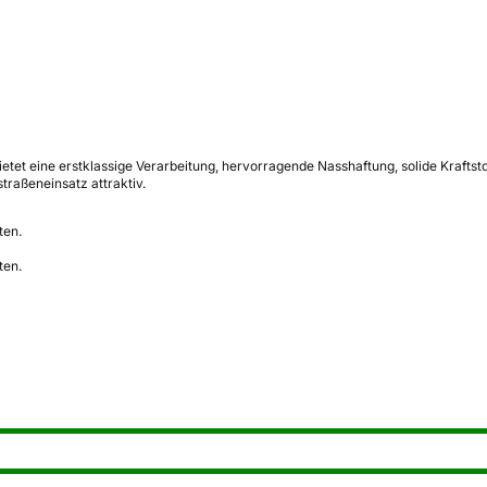
et eine erstklassige Verarbeitung, hervorragende Nasshaftung, solide Kraftst
raßeneinsatz attraktiv.
ten.
ten.