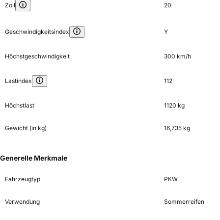
Zoll
20
Geschwindigkeitsindex
Y
Höchstgeschwindigkeit
300 km/h
Lastindex
112
Höchstlast
1120 kg
Gewicht (in kg)
16,735 kg
Generelle Merkmale
Fahrzeugtyp
PKW
Verwendung
Sommerreifen