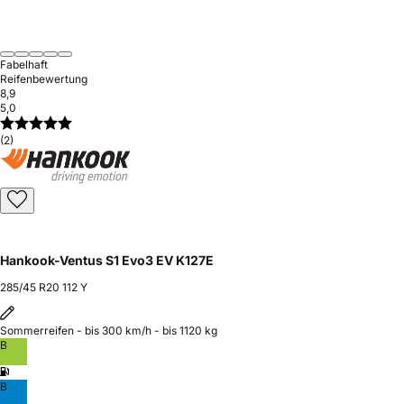
Fabelhaft
Reifenbewertung
8,9
5,0
(2)
Hankook-Ventus S1 Evo3 EV K127E
285/45 R20 112 Y
Sommerreifen - bis 300 km/h - bis 1120 kg
B
B