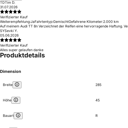
TD
Tim D.
31.07.2026
Verifizierter Kauf
Weiterempfehlung:
Ja
Fahrtentyp:
Gemischt
Gefahrene Kilometer:
2.000 km
Auf meinem Audi TT 8n Verzeichnet der Reifen eine hervorragende Haftung. Versc
SY
Sevki Y.
05.06.2026
Verifizierter Kauf
Alles super gelaufen danke
Produktdetails
Dimension
Breite
285
Höhe
45
Bauart
R