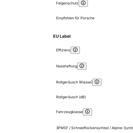
Felgenschutz
Empfohlen für Porsche
EU Label
Effizienz
Nasshaftung
Rollgeräusch (Klasse)
Rollgeräusch (dB)
Fahrzeugklasse
3PMSF / Schneeflockensymbol / Alpine-Symb