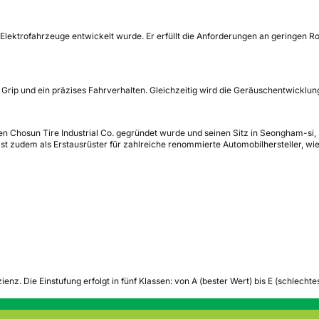
 Elektrofahrzeuge entwickelt wurde. Er erfüllt die Anforderungen an geringen R
Grip und ein präzises Fahrverhalten. Gleichzeitig wird die Geräuschentwicklu
en Chosun Tire Industrial Co. gegründet wurde und seinen Sitz in Seongham-si,
ist zudem als Erstausrüster für zahlreiche renommierte Automobilhersteller, w
zienz.
Die Einstufung erfolgt in fünf Klassen: von A (bester Wert) bis E (schlech