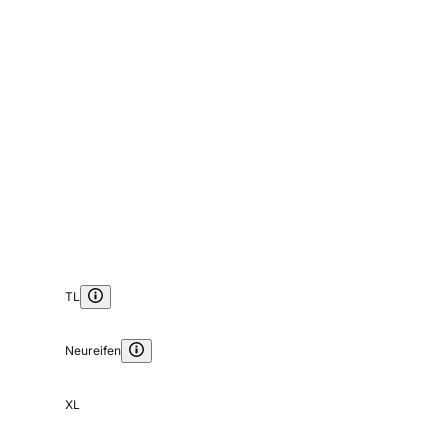
TL
Neureifen
XL