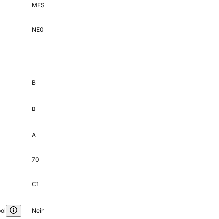
MFS
NE0
B
B
A
70
C1
ol
Nein