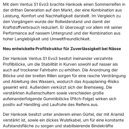
Mit dem Ventus S1 Evo3 brachte Hankook einen Sommerreifen in
Fahrzeugklasse
C1
der dritten Generation auf den Markt, der eine Kombination aus
Leistung, Komfort und Nachhaltigkeit darstellt. Im Vergleich zu
3PMSF / Schneeflockensymbol / Alpine-Symbol
Nein
den Vorgängern wurde der Rollwiderstand und damit der
Kraftstoffverbrauch reduziert. Er überzeugt vor allem mit seiner
Performance auf nassem Untergrund und der Kombination aus
Eisgrip
Nein
hoher Langlebigkeit und Umweltfreundlichkeit.
EPREL ID
466313
Neu entwickelte Profilstruktur für Zuverlässigkeit bei Nässe
Allgemeine Produktsicherheit (GPSR)
Der Hankook Ventus S1 Evo3 besitzt ineinander verzahnte
Profilblöcke, um die Stabilität in Kurven sowohl auf nasser als
Herstellerkontakt
Hankook Tire Europe GmbH, Siemensstr. 14
auch auf trockener Fahrbahn zu erhöhen. Die Anordnung der
D-63263 Neu-Isenburg Deutschland,
technik@hankookreifen.de
Blöcke und der breiten Rillen sorgen für eine rasche Verdrängung
und Ableitung des Wassers, wodurch das Aquaplaning-Risiko
gesenkt wird. Außerdem verkürzt sich der Bremsweg. Die
verstärkten Außenschultern sowie verschieden große
aufeinanderfolgende Gummiblöcke (Pitch-Folge) wirken sich
positiv auf Handling und Laufruhe des Reifens aus.
Der Hankook besitzt unter anderem einen Gürtel, der mit Aramid
verstärkt ist, sowie ein dickes Wulstkabel, um für eine konstante
Aufstandsfläche zu sorgen und stabilisierende Bindekräfte