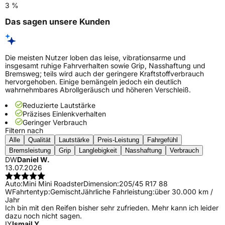
3 %
Das sagen unsere Kunden
Die meisten Nutzer loben das leise, vibrationsarme und
insgesamt ruhige Fahrverhalten sowie Grip, Nasshaftung und
Bremsweg; teils wird auch der geringere Kraftstoffverbrauch
hervorgehoben. Einige bemängeln jedoch ein deutlich
wahrnehmbares Abrollgeräusch und höheren Verschleiß.
Reduzierte Lautstärke
Präzises Einlenkverhalten
Geringer Verbrauch
Filtern nach
Alle
Qualität
Lautstärke
Preis-Leistung
Fahrgefühl
Bremsleistung
Grip
Langlebigkeit
Nasshaftung
Verbrauch
DW
Daniel W.
13.07.2026
Auto:
Mini Mini Roadster
Dimension:
205/45 R17 88
W
Fahrtentyp:
Gemischt
Jährliche Fahrleistung:
über 30.000 km /
Jahr
Ich bin mit den Reifen bisher sehr zufrieden. Mehr kann ich leider
dazu noch nicht sagen.
IY
Ismail Y.