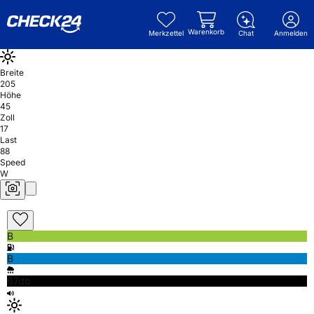
Warenkorb
Merkzettel
Chat
Anmelden
Breite
205
Höhe
45
Zoll
17
Last
88
Speed
W
B
B
67db