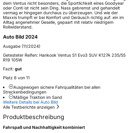
dem Ventus nicht besonders, die Sportlichkeit eines Goodyear
Schlauchtyp
TL
oder Conti ist nicht sein Ding. Nass gebremst und gehandelt
vermag er hingegen durchaus zu überzeugen. Und wie der
Maxxis trumpft er bei Komfort und Geräusch richtig auf: ein im
Zustand
Neureifen
Alltag angenehmer Geselle, gepaart mit relativ niedrigem
Rollwiderstand.
Verstärkt
XL
Auto Bild 2024
Ausgabe (11/2024)
Felgenschutz
MFS
Getesteter Reifen:
Hankook Ventus S1 Evo3 SUV K127A 235/55
R19 105W
Empfohlen für BMW
*
Fazit:
gut
EU Label
Platz 6 von 11
Ausgewogen sichere Fahrqualitäten bei allen
Effizienz
B
Streckenbedingungen
Mäßige Traktion im Sand
Nasshaftung
B
Weitere Details bei Auto Bild
Alle Testberichte anzeigen
Rollgeräusch (Klasse)
A
Produktbeschreibung
Fahrspaß und Nachhaltigkeit kombiniert
Rollgeräusch (dB)
67