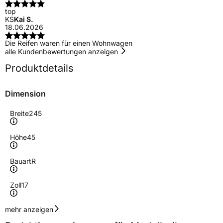
top
KS
Kai S.
18.06.2026
Die Reifen waren für einen Wohnwagen
alle Kundenbewertungen anzeigen
Produktdetails
Dimension
Breite
245
Höhe
45
Bauart
R
Zoll
17
Geschwindigkeitsindex
Y
mehr anzeigen