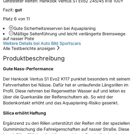
Getesteter Reifen:
Hankook Ventus S1 Evo2 245/45 R18 100Y
Fazit:
gut
Verstärkt
XL
Platz 6 von 11
Gute Sicherheitsreserven bei Aquaplaning
EU Label
Mäßige Seitenführung und leicht verlängerte Bremswege
auf nasser Piste
Weitere Details bei Auto Bild Sportscars
Effizienz
D
Alle Testberichte anzeigen
Produktbeschreibung
Nasshaftung
A
Gute Nass-Performance
Rollgeräusch (Klasse)
B
Der Hankook Ventus S1 Evo2 K117 punktet besonders mit seinem
Fahrverhalten bei Nässe. Dafür hat er umlaufende Längsrillen im
Rollgeräusch (dB)
71
Profil. Diese nehmen bei Regenwetter Wasser auf und leiten es
Fahrzeugklasse
C1
über die Querkanäle der Reifenschultern ab. So wird der
Bodenkontakt erhöht und das Aquaplaning-Risiko gesenkt.
3PMSF / Schneeflockensymbol / Alpine-Symbol
Nein
Silica erhöht Haftung
Ergänzend zu den Rillen unterstützt der Reifen mit der speziellen
Eisgrip
Nein
Gummimischung die Fahreigenschaften auf nasser Straße. Diese
EPREL ID
498602