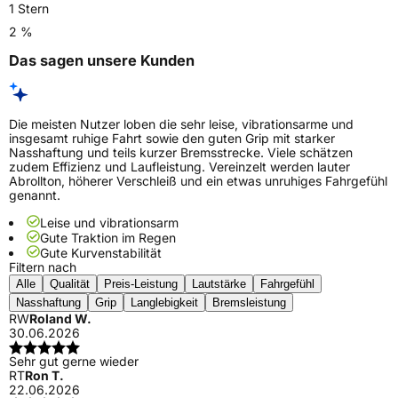
1 Stern
2 %
Das sagen unsere Kunden
Die meisten Nutzer loben die sehr leise, vibrationsarme und
insgesamt ruhige Fahrt sowie den guten Grip mit starker
Nasshaftung und teils kurzer Bremsstrecke. Viele schätzen
zudem Effizienz und Laufleistung. Vereinzelt werden lauter
Abrollton, höherer Verschleiß und ein etwas unruhiges Fahrgefühl
genannt.
Leise und vibrationsarm
Gute Traktion im Regen
Gute Kurvenstabilität
Filtern nach
Alle
Qualität
Preis-Leistung
Lautstärke
Fahrgefühl
Nasshaftung
Grip
Langlebigkeit
Bremsleistung
RW
Roland W.
30.06.2026
Sehr gut gerne wieder
RT
Ron T.
22.06.2026