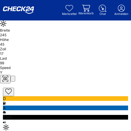
Warenkorb
Merkzettel
Chat
Anmelden
Breite
245
Höhe
45
Zoll
17
Last
99
Speed
Y
D
A
71db