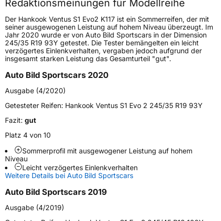
Redaktionsmeinungen für Modellreihe
Höchstgeschwindigkeit
300 km/h
Der Hankook Ventus S1 Evo2 K117 ist ein Sommerreifen, der mit
Lastindex
99
seiner ausgewogenen Leistung auf hohem Niveau überzeugt. Im
Jahr 2020 wurde er von Auto Bild Sportscars in der Dimension
245/35 R19 93Y getestet. Die Tester bemängelten ein leicht
Höchstlast
775 kg
verzögertes Einlenkverhalten, vergaben jedoch aufgrund der
insgesamt starken Leistung das Gesamturteil "gut".
Gewicht (in kg)
10,956 kg
Auto Bild Sportscars 2020
Generelle Merkmale
Ausgabe (4/2020)
Fahrzeugtyp
PKW
Getesteter Reifen:
Hankook Ventus S1 Evo 2 245/35 R19 93Y
Verwendung
Sommerreifen
Fazit:
gut
Modellname
Ventus S1 Evo2 K117
Platz 4 von 10
Fahrzeugart
PKW & SUV
Sommerprofil mit ausgewogener Leistung auf hohem
Niveau
Leicht verzögertes Einlenkverhalten
Weitere Details bei Auto Bild Sportscars
Weitere Eigenschaften
Auto Bild Sportscars 2019
Schlauchtyp
TL
Ausgabe (4/2019)
Zustand
Neureifen