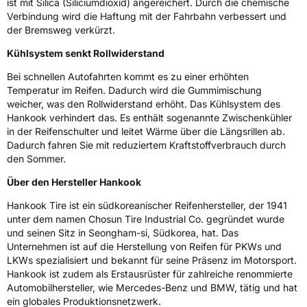
ist mit Silica (Siliciumdioxid) angereichert. Durch die chemische
Verbindung wird die Haftung mit der Fahrbahn verbessert und
Allgemeine Produktsicherheit (GPSR)
der Bremsweg verkürzt.
Kühlsystem senkt Rollwiderstand
Herstellerkontakt
Hankook Tire Europe GmbH, Siemensstr. 14
D-63263 Neu-Isenburg Deutschland,
technik@hankookreifen.de
Bei schnellen Autofahrten kommt es zu einer erhöhten
Temperatur im Reifen. Dadurch wird die Gummimischung
weicher, was den Rollwiderstand erhöht. Das Kühlsystem des
Hankook verhindert das. Es enthält sogenannte Zwischenkühler
in der Reifenschulter und leitet Wärme über die Längsrillen ab.
Dadurch fahren Sie mit reduziertem Kraftstoffverbrauch durch
den Sommer.
Über den Hersteller Hankook
Hankook Tire ist ein südkoreanischer Reifenhersteller, der 1941
unter dem namen Chosun Tire Industrial Co. gegründet wurde
und seinen Sitz in Seongham-si, Südkorea, hat. Das
Unternehmen ist auf die Herstellung von Reifen für PKWs und
LKWs spezialisiert und bekannt für seine Präsenz im Motorsport.
Hankook ist zudem als Erstausrüster für zahlreiche renommierte
Automobilhersteller, wie Mercedes-Benz und BMW, tätig und hat
ein globales Produktionsnetzwerk.