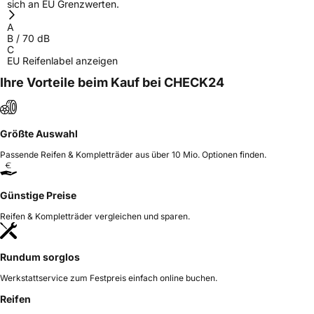
sich an EU Grenzwerten.
Verantwortliche
HJH CHINA SUPPLIES LTD, Taishan Road Cao
A
in der EU
County Heze City 274400Shandong Province
B
/
70
dB
China, info@zodotire.cn
C
EU Reifenlabel anzeigen
Ihre Vorteile beim Kauf bei CHECK24
Größte Auswahl
Passende Reifen & Kompletträder aus über 10 Mio. Optionen finden.
Günstige Preise
Reifen & Kompletträder vergleichen und sparen.
Rundum sorglos
Werkstattservice zum Festpreis einfach online buchen.
Reifen