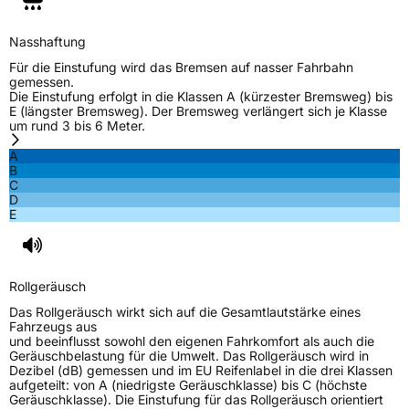
EU Label
Nasshaftung
Effizienz
D
Für die Einstufung wird das Bremsen auf nasser Fahrbahn
gemessen.
Die Einstufung erfolgt in die Klassen A (kürzester Bremsweg) bis
Nasshaftung
B
E (längster Bremsweg). Der Bremsweg verlängert sich je Klasse
um rund 3 bis 6 Meter.
Rollgeräusch (Klasse)
B
A
B
C
Rollgeräusch (dB)
70
D
E
Fahrzeugklasse
C1
3PMSF / Schneeflockensymbol / Alpine-Symbol
Nein
Rollgeräusch
EPREL ID
523445
Das Rollgeräusch wirkt sich auf die Gesamtlautstärke eines
Fahrzeugs aus
Allgemeine Produktsicherheit (GPSR)
und beeinflusst sowohl den eigenen Fahrkomfort als auch die
Geräuschbelastung für die Umwelt. Das Rollgeräusch wird in
Dezibel (dB) gemessen und im EU Reifenlabel in die drei Klassen
Herstellerkontakt
ILINK, Taishan Road Cao County Heze City
aufgeteilt: von A (niedrigste Geräuschklasse) bis C (höchste
274400Shandong Province China,
Geräuschklasse). Die Einstufung für das Rollgeräusch orientiert
info@zodotire.cn