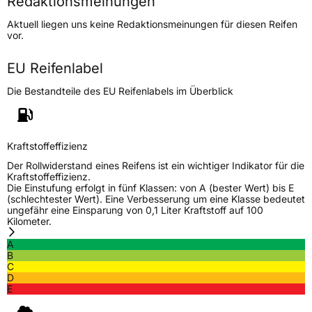
Redaktionsmeinungen
Höchstgeschwindigkeit
240 km/h
Aktuell liegen uns keine Redaktionsmeinungen für diesen Reifen
Lastindex
91
vor.
Höchstlast
615 kg
EU Reifenlabel
Die Bestandteile des EU Reifenlabels im Überblick
Generelle Merkmale
Fahrzeugtyp
PKW
Verwendung
Sommerreifen
Kraftstoffeffizienz
Modellname
L Zeal 56
Der Rollwiderstand eines Reifens ist ein wichtiger Indikator für die
Kraftstoffeffizienz.
Fahrzeugart
PKW & SUV
Die Einstufung erfolgt in fünf Klassen: von A (bester Wert) bis E
(schlechtester Wert). Eine Verbesserung um eine Klasse bedeutet
ungefähr eine Einsparung von 0,1 Liter Kraftstoff auf 100
Kilometer.
Weitere Eigenschaften
A
Schlauchtyp
TL
B
C
D
Zustand
Neureifen
E