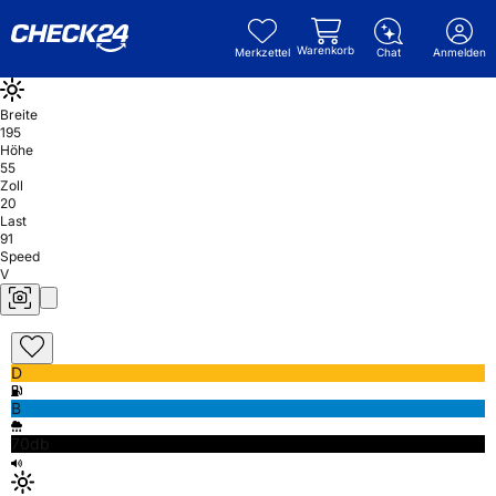
Warenkorb
Merkzettel
Chat
Anmelden
Breite
195
Höhe
55
Zoll
20
Last
91
Speed
V
D
B
70db