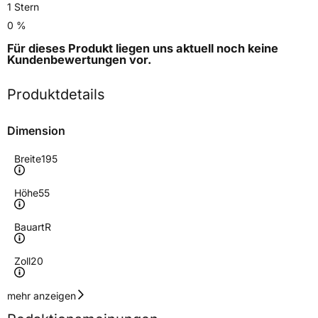
1 Stern
0 %
Für dieses Produkt liegen uns aktuell noch keine
Kundenbewertungen
vor.
Produktdetails
Dimension
Breite
195
Höhe
55
Bauart
R
Zoll
20
Geschwindigkeitsindex
V
mehr anzeigen