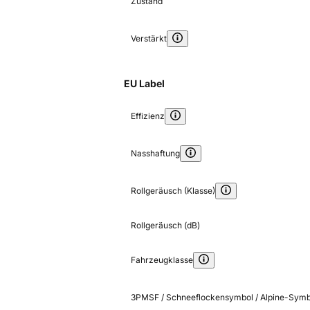
Zustand
Verstärkt
EU Label
Effizienz
Nasshaftung
Rollgeräusch (Klasse)
Rollgeräusch (dB)
Fahrzeugklasse
3PMSF / Schneeflockensymbol / Alpine-Symb