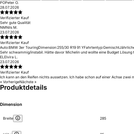
PO
Peter O.
28.07.2026
Verifizierter Kauf
Sehr gute Qualität
NM
Nils M.
23.07.2026
Verifizierter Kauf
Auto:
BMW 3er Touring
Dimension:
255/30 R19 91 Y
Fahrtentyp:
Gemischt
Jährlich
Sehr schwammig/instabil. Hätte davor Michelin und wollte eine Budget Lösung t
EL
Elvira L.
23.07.2026
Verifizierter Kauf
Ich kann an den Reifen nichts aussetzen. Ich habe schon auf einer Achse zwei 
« Vorherige
Nächste »
Produktdetails
Dimension
Breite
285